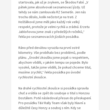
startovala, jak už je zvykem, se Škodou Fabií. „V
pátek jsme absolvovali seznamovací jízdy. Už
tehdy se nám zamlouvala RZ Semetín. Jen nás
trochu děsilo, kolik nečistot je na trati. Z
Hošťálkové jsme měli jako každý rok velký
respekt, protože je velmi rychlá a zrádná. Erzetu
Jabloňovou jsme znali z předešlých ročníků,“
řekla po seznamovacích jízdách posádka.
Ráno před devátou vyrazila na první ostré
kilometry. Vše probíhalo bez problémů, podle
plánu. „Úvodní zkoušku jsme pojali s respektem,
abychom věděli, v jakém tempu se pojede. Bylo
vysoké, takže jsme věděli, že pokud chceme titul,
musíme zrychlit,“ řekla posádka po úvodní
rychlostní zkoušce.
Na druhé rychlostní zkoušce si posádka spravila
chuť a vrátila se zpět do souboje o titul s Honzou
Dostálem. Poté následoval přesun do přeskupení.
Pro posádku T&V Rally Team však byly hlavní a
důležité časy Honzy a souboj s ním. Kdy se