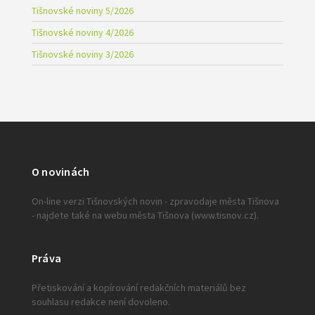
Tišnovské noviny 5/2026
Tišnovské noviny 4/2026
Tišnovské noviny 3/2026
O novinách
On-line verzi Tišnovských novin - zpravodaje města Tišnova
- najdete také na webu města Tišnova (www.tisnov.cz).
Práva
Přetiskování a kopírování redakčních materiálů bez
souhlasu redakce není dovoleno.