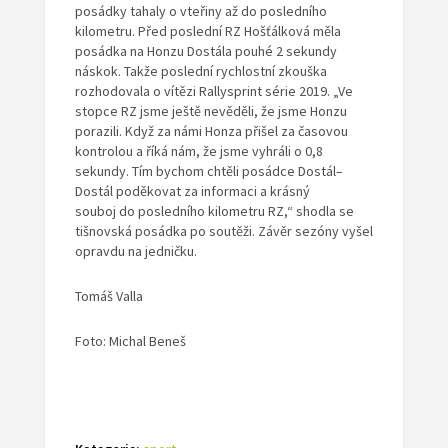
posádky tahaly o vteřiny až do posledního
kilometru. Před poslední RZ Hošťálková měla
posádka na Honzu Dostála pouhé 2 sekundy
náskok. Takže poslední rychlostní zkouška
rozhodovala o vítězi Rallysprint série 2019. „Ve
stopce RZ jsme ještě nevěděli, že jsme Honzu
porazili. Když za námi Honza přišel za časovou
kontrolou a říká nám, že jsme vyhráli o 0,8
sekundy. Tím bychom chtěli posádce Dostál–
Dostál poděkovat za informaci a krásný
souboj do posledního kilometru RZ,“ shodla se
tišnovská posádka po soutěži. Závěr sezóny vyšel
opravdu na jedničku.
Tomáš Valla
Foto: Michal Beneš