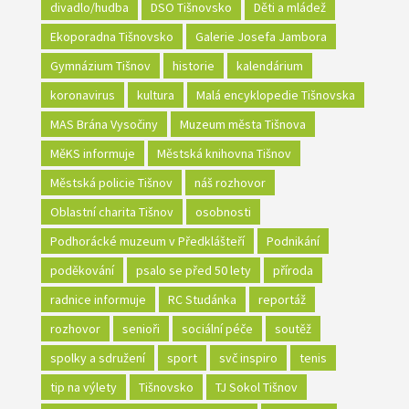
divadlo/hudba
DSO Tišnovsko
Děti a mládež
Ekoporadna Tišnovsko
Galerie Josefa Jambora
Gymnázium Tišnov
historie
kalendárium
koronavirus
kultura
Malá encyklopedie Tišnovska
MAS Brána Vysočiny
Muzeum města Tišnova
MěKS informuje
Městská knihovna Tišnov
Městská policie Tišnov
náš rozhovor
Oblastní charita Tišnov
osobnosti
Podhorácké muzeum v Předklášteří
Podnikání
poděkování
psalo se před 50 lety
příroda
radnice informuje
RC Studánka
reportáž
rozhovor
senioři
sociální péče
soutěž
spolky a sdružení
sport
svč inspiro
tenis
tip na výlety
Tišnovsko
TJ Sokol Tišnov