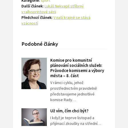
Kategorie:
sport
Další článek:
Lukáš Nekvapil stříbrný
v rallysprintové sérii
Předchozí článek:
V naší krajině se stává
vzácností
Podobné články
Komise pro komunitní
plánování sociálních služeb:
Průvodce komisemi a výbory
města – 8. část
V rámci cyklu, jehož
prostřednictvím pravidelně
představujeme jednotlivé
komise Rady…
Už vím, čím chci být?
I když je teprve listopad a
přijímací zkoušky na střední…