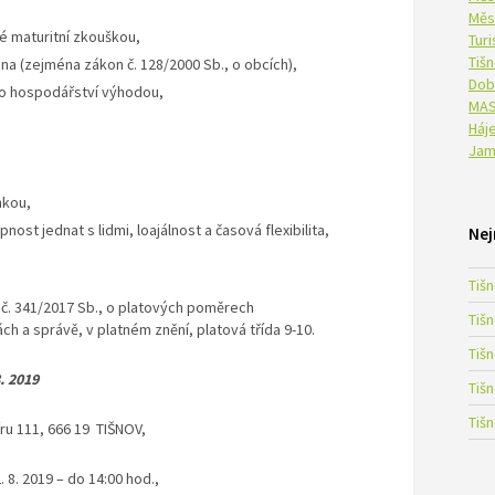
Měs
é maturitní zkouškou,
Tur
Tiš
na (zejména zákon č. 128/2000 Sb., o obcích),
Dob
o hospodářství výhodou,
MAS
Háje
Jam
nkou,
st jednat s lidmi, loajálnost a časová flexibilita,
Nej
Tiš
 č. 341/2017 Sb., o platových poměrech
Tiš
právě, v platném znění, platová třída 9-10.
Tiš
. 2019
Tiš
Tiš
ru 111, 666 19 TIŠNOV,
8. 2019 – do 14:00 hod.,