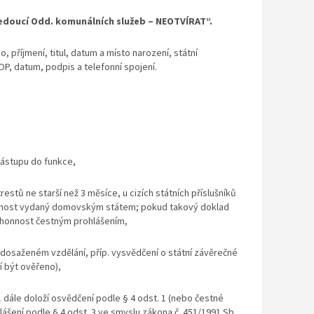
vedoucí Odd. komunálních služeb – NEOTVÍRAT“.
, příjmení, titul, datum a místo narození, státní
 OP, datum, podpis a telefonní spojení.
ástupu do funkce,
estů ne starší než 3 měsíce, u cizích státních příslušníků
nnost vydaný domovským státem; pokud takový doklad
úhonnost čestným prohlášením,
osaženém vzdělání, příp. vysvědčení o státní závěrečné
 být ověřeno),
ále doloží osvědčení podle § 4 odst. 1 (nebo čestné
lášení podle § 4 odst. 3 ve smyslu zákona č. 451/1991 Sb.,