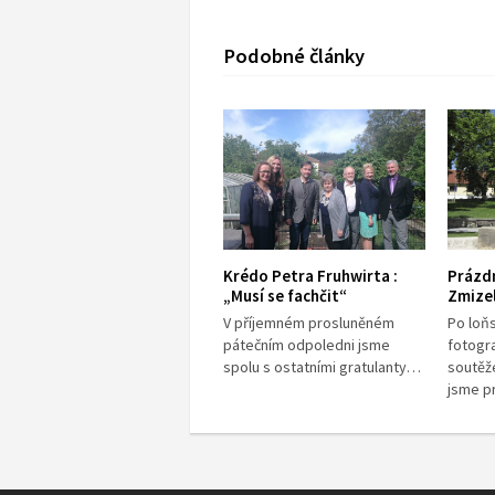
Podobné články
Krédo Petra Fruhwirta :
Prázd
„Musí se fachčit“
Zmize
V příjemném prosluněném
Po loň
pátečním odpoledni jsme
fotogr
spolu s ostatními gratulanty…
soutěž
jsme 