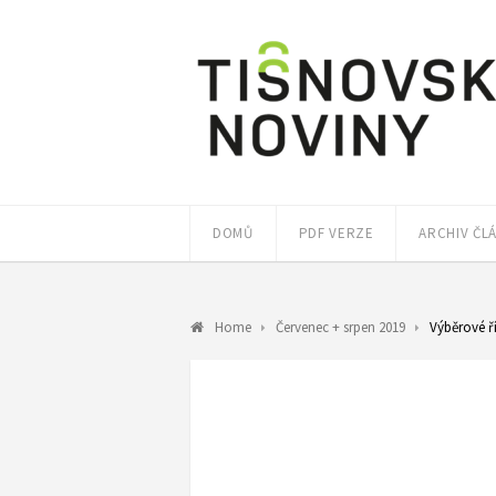
DOMŮ
PDF VERZE
ARCHIV ČL
Home
Červenec + srpen 2019
Výběrové ř