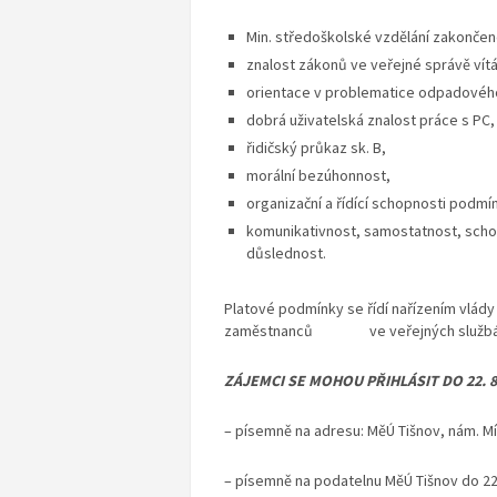
Min. středoškolské vzdělání zakončen
znalost zákonů ve veřejné správě vítá
orientace v problematice odpadovéh
dobrá uživatelská znalost práce s PC,
řidičský průkaz sk. B,
morální bezúhonnost,
organizační a řídící schopnosti podmí
komunikativnost, samostatnost, schopno
důslednost.
Platové podmínky se řídí nařízením vlády
zaměstnanců ve veřejných službách a s
ZÁJEMCI SE MOHOU PŘIHLÁSIT DO 22. 8
– písemně na adresu: MěÚ Tišnov, nám. Mí
– písemně na podatelnu MěÚ Tišnov do 22. 