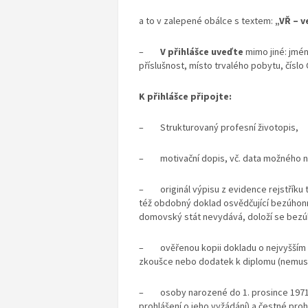
a to v zalepené obálce s textem:
„VŘ – 
–
V přihlášce uveďte
mimo jiné: jméno
příslušnost, místo trvalého pobytu, číslo
K přihlášce připojte:
– Strukturovaný profesní životopis,
– motivační dopis, vč. data možného n
– originál výpisu z evidence rejstříku tr
též obdobný doklad osvědčující bezúho
domovský stát nevydává, doloží se bez
– ověřenou kopii dokladu o nejvyšším d
zkoušce nebo dodatek k diplomu (nemusí
– osoby narozené do 1. prosince 1971 d
prohlášení o jeho vyžádání) a čestné proh