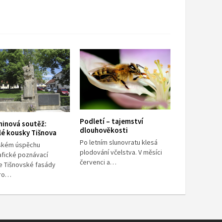
Podletí – tajemství
ninová soutěž:
dlouhověkosti
lé kousky Tišnova
Po letním slunovratu klesá
ském úspěchu
plodování včelstva. V měsíci
afické poznávací
červenci a…
e Tišnovské fasády
pro…