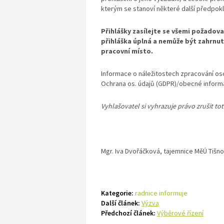
kterým se stanoví některé další předpokl
Přihlášky zasílejte se všemi požadova
přihláška úplná a nemůže být zahrnut
pracovní místo.
Informace o náležitostech zpracování os
Ochrana os. údajů (GDPR)/obecné inform
Vyhlašovatel si vyhrazuje právo zrušit to
Mgr. Iva Dvořáčková, tajemnice MěÚ Tišn
Kategorie:
radnice informuje
Další článek:
Výzva
Předchozí článek:
Výběrové řízení