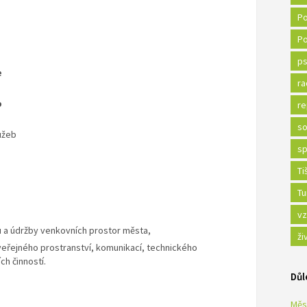
Po
Po
ps
e
ra
b
re
so
užeb
sp
Ti
Tu
vz
u a údržby venkovních prostor města,
ži
veřejného prostranství, komunikací, technického
ch činností.
Důl
Měs