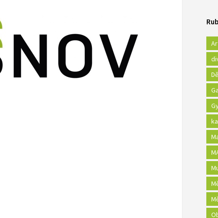
Rub
Ar
di
Dě
Ga
Gy
ka
Ma
MA
Mu
Mě
Mě
Ob