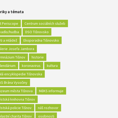
riky a témata
t Periscope
Centrum sociálních služeb
vadlo/hudba
DSO Tišnovsko
ti a mládež
Ekoporadna Tišnovsko
lerie Josefa Jambora
mnázium Tišnov
historie
lendárium
koronavirus
kultura
lá encyklopedie Tišnovska
S Brána Vysočiny
zeum města Tišnova
MěKS informuje
stská knihovna Tišnov
stská policie Tišnov
náš rozhovor
lastní charita Tišnov
osobnosti