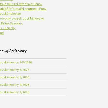
tské kulturní středisko Tišnov
istické informační centrum Tišnov
novská televize
rovolný svazek obcí Tišnovsko
 Brána Vysočiny
k - Hajánky
né
novější příspěvky
novské noviny 7-8/2026
novské noviny 6/2026
novské noviny 5/2026
novské noviny 4/2026
novské noviny 3/2026