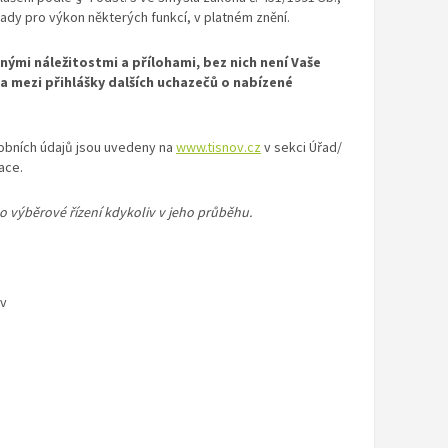
ady pro výkon některých funkcí, v platném znění.
nými náležitostmi a přílohami, bez nich není Vaše
a mezi přihlášky dalších uchazečů o nabízené
obních údajů jsou uvedeny na
www.tisnov.cz
v sekci Úřad/
ace.
to výběrové řízení kdykoliv v jeho průběhu.
ov