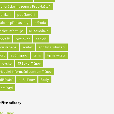
dhorácké muzeum v Předklášteří
dnikání
poděkování
alo se před 50 lety
příroda
dnice informuje
RC Studánka
portáž
rozhovor
senioři
ciální péče
soutěž
spolky a sdružení
ort
svč inspiro
tenis
tip na výlety
šnovsko
TJ Sokol Tišnov
ristické informační centrum Tišnov
dělávání
ZUŠ Tišnov
školy
votní styl
ežité odkazy
to Tišnov