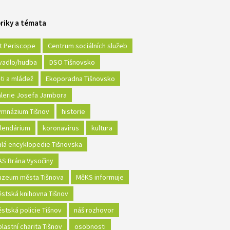
riky a témata
t Periscope
Centrum sociálních služeb
vadlo/hudba
DSO Tišnovsko
ti a mládež
Ekoporadna Tišnovsko
lerie Josefa Jambora
mnázium Tišnov
historie
lendárium
koronavirus
kultura
lá encyklopedie Tišnovska
S Brána Vysočiny
zeum města Tišnova
MěKS informuje
stská knihovna Tišnov
stská policie Tišnov
náš rozhovor
lastní charita Tišnov
osobnosti