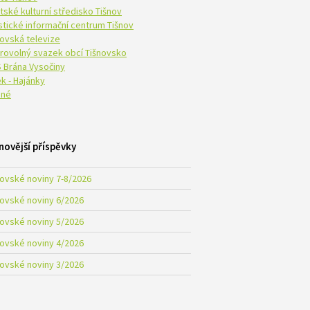
tské kulturní středisko Tišnov
istické informační centrum Tišnov
novská televize
rovolný svazek obcí Tišnovsko
 Brána Vysočiny
k - Hajánky
né
novější příspěvky
novské noviny 7-8/2026
novské noviny 6/2026
novské noviny 5/2026
novské noviny 4/2026
novské noviny 3/2026