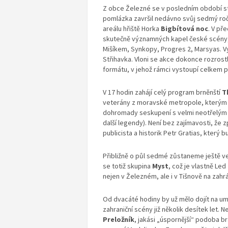
Z obce Železné se v posledním období st
pomlázka završil nedávno svůj sedmý roč
areálu hřiště Horka
Bigbítová noc
. V př
skutečně významných kapel české scény,
Mišíkem, Synkopy, Progres 2, Marsyas. Vy
Střihavka. Vloni se akce dokonce rozrost
formátu, v jehož rámci vystoupí celkem p
V 17 hodin zahájí celý program brněnští
T
veterány z moravské metropole, kterým 
dohromady seskupení s velmi neotřelým 
další legendy). Není bez zajímavosti, že
publicista a historik Petr Gratias, který
Přibližně o půl sedmé zůstaneme ještě ve
se totiž skupina
Myst
, což je vlastně Le
nejen v Železném, ale i v Tišnově na zahrá
Od dvacáté hodiny by už mělo dojít na 
zahraniční scény již několik desítek let. 
Preložník
, jakási „úspornější“ podoba b