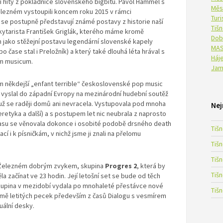
í hity z pokladnice slovenského bigbítu. Pavol Hammel s
Měs
lezném vystoupili koncem roku 2015 v rámci
Tur
se postupně představují známé postavy z historie naší
Tiš
 kytarista František Griglák, kterého máme kromě
Dob
jako stěžejní postavu legendární slovenské kapely
MAS
čase stal i Preložník) a který také dlouhá léta hrával s
Háje
um musicum.
Jam
m někdejší „enfant terrible“ československé pop music
m vyslal do západní Evropy na mezinárodní hudební soutěž
e už se raději domů ani nevracela. Vystupovala pod mnoha
Nej
etyka a další) a s postupem let nic neubrala z naprosto
asu se věnovala dokonce i osobité podobě drsného death
Tiš
í i k písničkám, v nichž jsme ji znali na přelomu
Tiš
Tiš
 v Železném dobrým zvykem, skupina
Progres 2
, která by
Tiš
začínat ve 23 hodin. Její letošní set se bude od těch
 skupina v mezidobí vydala po mnohaleté přestávce nové
Tiš
mě letitých pecek především z časů Dialogu s vesmírem
tuální desky.