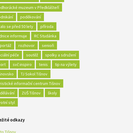
dhorácké muzeum v Předklášteří
dnikání
poděkování
alo se před 50 lety
příroda
dnice informuje
RC Studánka
portáž
rozhovor
senioři
ciální péče
soutěž
spolky a sdružení
ort
svč inspiro
tenis
tip na výlety
šnovsko
TJ Sokol Tišnov
ristické informační centrum Tišnov
dělávání
ZUŠ Tišnov
školy
votní styl
ežité odkazy
to Tišnov