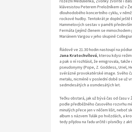
rozezní Medulienka, Zvonky zvoňte i dalš
klávesistou Peterem Preložníkem už v Že
dlouhodobého koncertního cyklu, v němž 
rockové hudby. Tentokrát je doplní ještě
Hammelových sestav v paměti především 
Fermáta (jejímž členem se mimochodem po 
Mariánem Vargou v jeho skupině Collegi
Řádově ve 21.30 hodin nastoupí na pódiu
Jana Kratochvílová
, kterou kdysi reži
a pak o ní rozhlásil, že emigrovala, takž
pseudonymy (Pope, Z. Goddess, Uriel, Her
svérázné provokatérské image. Svého č
metalu, nicméně v poslední době se už vrac
sedmdesátých a osmdesátých let.
Tečku obstará, jak už bývá čas od času
podle předběžného časového rozvrhu měla 
minulých přece jen v něčem lišit, neboť
album s názvem Tulák po hvězdách, a kro
tedy přijdou na řadu určitě i písničky z ak