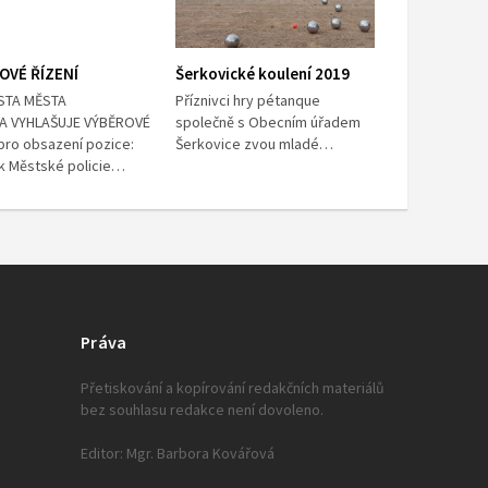
OVÉ ŘÍZENÍ
Šerkovické koulení 2019
STA MĚSTA
Příznivci hry pétanque
A VYHLAŠUJE VÝBĚROVÉ
společně s Obecním úřadem
 pro obsazení pozice:
Šerkovice zvou mladé…
ík Městské policie…
Práva
Přetiskování a kopírování redakčních materiálů
bez souhlasu redakce není dovoleno.
Editor: Mgr. Barbora Kovářová