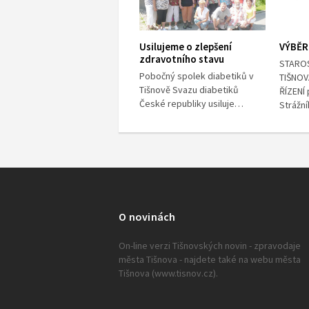
Usilujeme o zlepšení
VÝBĚR
zdravotního stavu
STARO
Pobočný spolek diabetiků v
TIŠNOV
Tišnově Svazu diabetiků
ŘÍZENÍ
České republiky usiluje…
Strážn
O novinách
On-line verzi Tišnovských novin - zpravodaje
města Tišnova - najdete také na webu města
Tišnova (www.tisnov.cz).