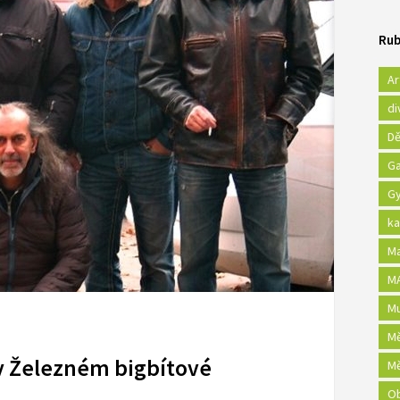
Rub
Ar
di
Dě
Ga
Gy
ka
Ma
MA
Mu
Mě
 v Železném bigbítové
Mě
Ob