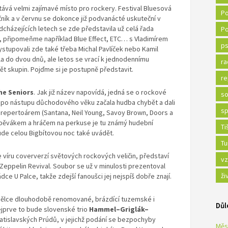
ává velmi zajímavé místo pro rockery. Festival Bluesová
Po
ník a v červnu se dokonce již podvanácté uskuteční v
edcházejících letech se zde představila už celá řada
Po
 připomeňme například Blue Effect, ETC… s Vladimírem
ps
stupovali zde také třeba Michal Pavlíček nebo Kamil
la do dvou dnů, ale letos se vrací k jednodennímu
ra
ět skupin. Pojďme si je postupně představit.
re
he Seniors
. Jak již název napovídá, jedná se o rockové
so
po nástupu důchodového věku začala hudba chybět a dali
sp
repertoárem (Santana, Neil Young, Savoy Brown, Doors a
 zpěvákem a hráčem na perkuse je tu známý hudební
Ti
 bude celou Bigbítovou noc také uvádět.
Tu
 víru coververzí světových rockových veličin, představí
vz
d Zeppelin Revival. Soubor se už v minulosti prezentoval
ži
dce U Palce, takže zdejší fanoušci jej nejspíš dobře znají.
umělce dlouhodobě renomované, brázdící tuzemské i
Důl
Nejprve to bude slovenské trio
Hammel–Griglák–
ratislavských Prúdů, v jejichž podání se bezpochyby
Měs