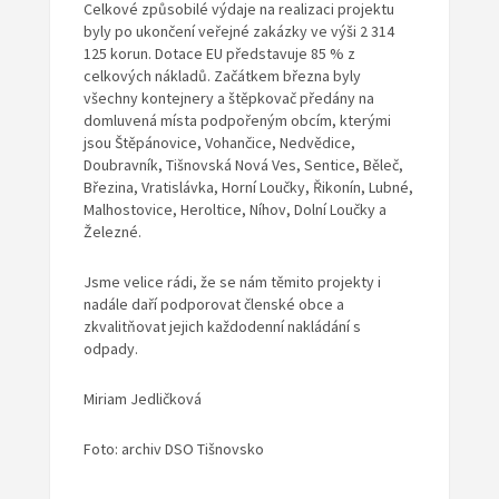
Celkové způsobilé výdaje na realizaci projektu
byly po ukončení veřejné zakázky ve výši 2 314
125 korun. Dotace EU představuje 85 % z
celkových nákladů. Začátkem března byly
všechny kontejnery a štěpkovač předány na
domluvená místa podpořeným obcím, kterými
jsou Štěpánovice, Vohančice, Nedvědice,
Doubravník, Tišnovská Nová Ves, Sentice, Běleč,
Březina, Vratislávka, Horní Loučky, Řikonín, Lubné,
Malhostovice, Heroltice, Níhov, Dolní Loučky a
Železné.
Jsme velice rádi, že se nám těmito projekty i
nadále daří podporovat členské obce a
zkvalitňovat jejich každodenní nakládání s
odpady.
Miriam Jedličková
Foto: archiv DSO Tišnovsko