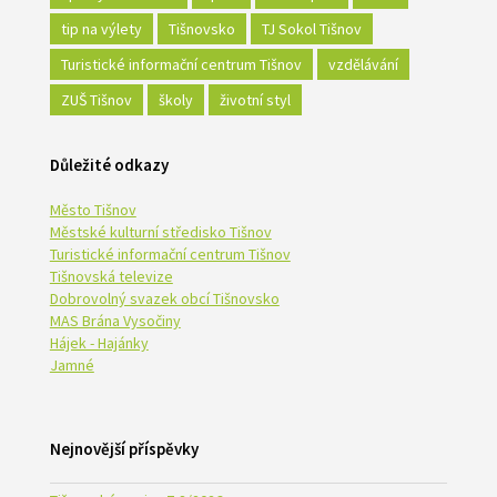
tip na výlety
Tišnovsko
TJ Sokol Tišnov
Turistické informační centrum Tišnov
vzdělávání
ZUŠ Tišnov
školy
životní styl
Důležité odkazy
Město Tišnov
Městské kulturní středisko Tišnov
Turistické informační centrum Tišnov
Tišnovská televize
Dobrovolný svazek obcí Tišnovsko
MAS Brána Vysočiny
Hájek - Hajánky
Jamné
Nejnovější příspěvky