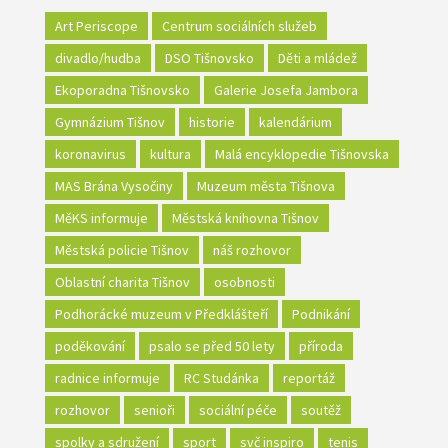
Art Periscope
Centrum sociálních služeb
divadlo/hudba
DSO Tišnovsko
Děti a mládež
Ekoporadna Tišnovsko
Galerie Josefa Jambora
Gymnázium Tišnov
historie
kalendárium
koronavirus
kultura
Malá encyklopedie Tišnovska
MAS Brána Vysočiny
Muzeum města Tišnova
MěKS informuje
Městská knihovna Tišnov
Městská policie Tišnov
náš rozhovor
Oblastní charita Tišnov
osobnosti
Podhorácké muzeum v Předklášteří
Podnikání
poděkování
psalo se před 50 lety
příroda
radnice informuje
RC Studánka
reportáž
rozhovor
senioři
sociální péče
soutěž
spolky a sdružení
sport
svč inspiro
tenis