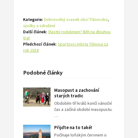
Kategorie:
Dobrovolný svazek obcí Tišnovsko
,
spolky a sdružení
Další článek:
Vlastní rodokmen? Běh na dlouhou
trať
Předchozí článek:
Sportovci města Tišnova za
rok 2018
Podobné články
Masopust a zachování
starých tradic
Obdobím tří králů končí vánoční
čas a začíná období masopustu.
…
Přijďte na to také!
Počínaje loňským červnem o