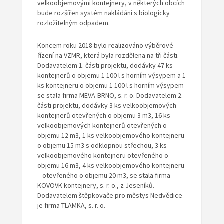
velkoobjemovými kontejnery, v některých obcích
bude rozšířen systém nakládání s biologicky
rozložitelným odpadem.
Koncem roku 2018 bylo realizováno výběrové
řízení na VZMR, která byla rozdělena na tři části.
Dodavatelem 1. části projektu, dodávky 47 ks
kontejnerů o objemu 1 100 l s horním výsypem a 1
ks kontejneru o objemu 1 100 l s horním výsypem
se stala firma MEVA-BRNO, s. r. o. Dodavatelem 2.
části projektu, dodávky 3 ks velkoobjemových
kontejnerů otevřených o objemu 3 m3, 16 ks
velkoobjemových kontejnerů otevřených o
objemu 12 m3, 1 ks velkoobjemového kontejneru
o objemu 15 m3 s odklopnou střechou, 3 ks
velkoobjemového kontejneru otevřeného o
objemu 16 m3, 4 ks velkoobjemového kontejneru
– otevřeného o objemu 20 m3, se stala firma
KOVOVK kontejnery, s. r. o., z Jeseníků.
Dodavatelem štěpkovače pro městys Nedvědice
je firma TLAMKA, s. r. o.