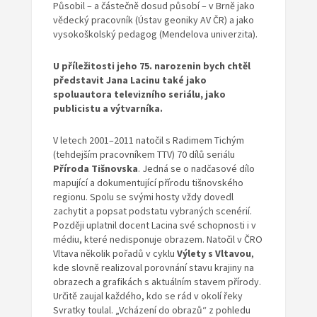
Působil – a částečně dosud působí – v Brně jako
vědecký pracovník (Ústav geoniky AV ČR) a jako
vysokoškolský pedagog (Mendelova univerzita).
U příležitosti jeho 75. narozenin bych chtěl
představit Jana Lacinu také jako
spoluautora televizního seriálu, jako
publicistu a výtvarníka.
V letech 2001–2011 natočil s Radimem Tichým
(tehdejším pracovníkem TTV) 70 dílů seriálu
Příroda Tišnovska
. Jedná se o nadčasové dílo
mapující a dokumentující přírodu tišnovského
regionu. Spolu se svými hosty vždy dovedl
zachytit a popsat podstatu vybraných scenérií.
Později uplatnil docent Lacina své schopnosti i v
médiu, které nedisponuje obrazem. Natočil v ČRO
Vltava několik pořadů v cyklu
Výlety s Vltavou
,
kde slovně realizoval porovnání stavu krajiny na
obrazech a grafikách s aktuálním stavem přírody.
Určitě zaujal každého, kdo se rád v okolí řeky
Svratky toulal. „Vcházení do obrazů“ z pohledu