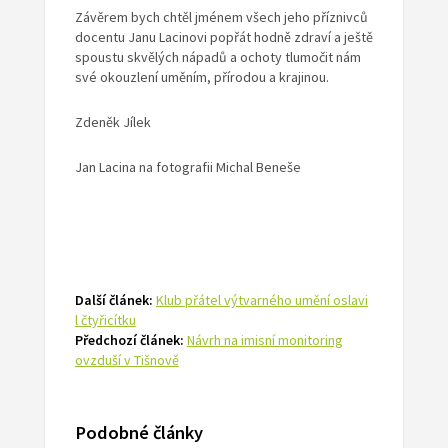
Závěrem bych chtěl jménem všech jeho příznivců
docentu Janu Lacinovi popřát hodně zdraví a ještě
spoustu skvělých nápadů a ochoty tlumočit nám
své okouzlení uměním, přírodou a krajinou.
Zdeněk Jílek
Jan Lacina na fotografii Michal Beneše
Další článek:
Klub přátel výtvarného umění oslavi
l čtyřicítku
Předchozí článek:
Návrh na imisní monitoring
ovzduší v Tišnově
Podobné články