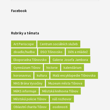
Facebook
Rubriky a témata
Art Periscope
Centrum sociálních služeb
divadlo/hudba
DSO Tišnovsko
Děti a mládež
Ekoporadna Tišnovsko
Galerie Josefa Jambora
Gymnázium Tišnov
historie
kalendárium
koronavirus
kultura
Malá encyklopedie Tišnovska
MAS Brána Vysočiny
Muzeum města Tišnova
MěKS informuje
Městská knihovna Tišnov
Městská policie Tišnov
náš rozhovor
Oblastní charita Tišnov
osobnosti