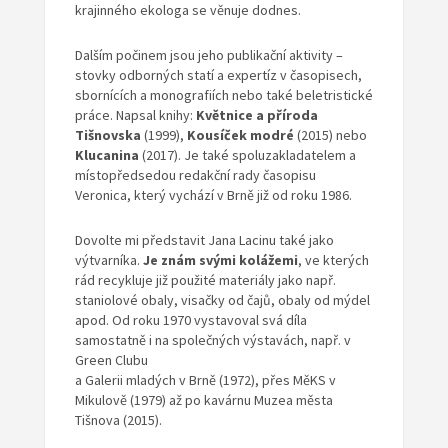
krajinného ekologa se věnuje dodnes.
Dalším počinem jsou jeho publikační aktivity –
stovky odborných statí a expertíz v časopisech,
sbornících a monografiích nebo také beletristické
práce. Napsal knihy:
Květnice a příroda
Tišnovska
(1999),
Kousíček modré
(2015) nebo
Klucanina
(2017). Je také spoluzakladatelem a
místopředsedou redakční rady časopisu
Veronica, který vychází v Brně již od roku 1986.
Dovolte mi představit Jana Lacinu také jako
výtvarníka.
Je znám svými
kolážemi
, ve kterých
rád recykluje již použité materiály jako např.
staniolové obaly, visačky od čajů, obaly od mýdel
apod. Od roku 1970 vystavoval svá díla
samostatně i na společných výstavách, např. v
Green Clubu
a Galerii mladých v Brně (1972), přes MěKS v
Mikulově (1979) až po kavárnu Muzea města
Tišnova (2015).