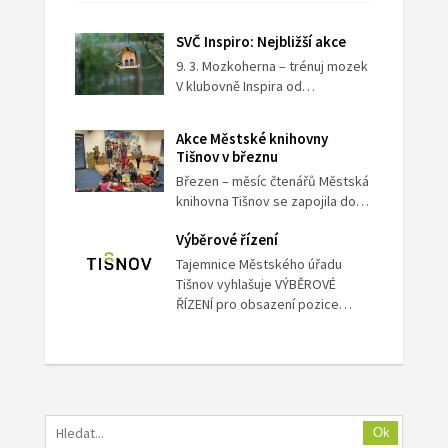
SVČ Inspiro: Nejbližší akce
9. 3. Mozkoherna – trénuj mozek
V klubovně Inspira od…
Akce Městské knihovny
Tišnov v březnu
Březen – měsíc čtenářů Městská
knihovna Tišnov se zapojila do…
Výběrové řízení
Tajemnice Městského úřadu
Tišnov vyhlašuje VÝBĚROVÉ
ŘÍZENÍ pro obsazení pozice…
Ok