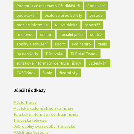
Podhorácké muzeum v Předklášteří
Podnikání
poděkování
psalo se před 50 lety
příroda
radnice informuje
RC Studánka
reportáž
rozhovor
senioři
sociální péče
soutěž
spolky a sdružení
sport
svč inspiro
tenis
tip na výlety
Tišnovsko
TJ Sokol Tišnov
Turistické informační centrum Tišnov
vzdělávání
ZUŠ Tišnov
školy
životní styl
Důležité odkazy
Město Tišnov
Městské kulturní středisko Tišnov
Turistické informační centrum Tišnov
Tišnovská televize
Dobrovolný svazek obcí Tišnovsko
MAS Brána Vysočiny