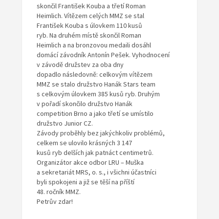
skončil František Kouba a třetí Roman
Heimlich. Vítězem celých MMZ se stal
František Kouba s úlovkem 110 kusů
ryb. Na druhém místě skončil Roman
Heimlich a na bronzovou medaili dosáhl
domácí závodník Antonín Pešek. Vyhodnocení
v závodě družstev za oba dny
dopadlo následovně: celkovým vítězem
MMZ se stalo družstvo Hanák Stars team
s celkovým úlovkem 385 kusů ryb. Druhým
v pořadí skončilo družstvo Hanák
competition Brno a jako třetí se umístilo
družstvo Junior CZ.
Závody proběhly bez jakýchkoliv problémů,
celkem se ulovilo krásných 3 147
kusů ryb delších jak patnáct centimetrů.
Organizátor akce odbor LRU – Muška
a sekretariát MRS, o. s., i všichni účastníci
byli spokojeni a již se těší na příští
48. ročník MMZ.
Petrův zdar!