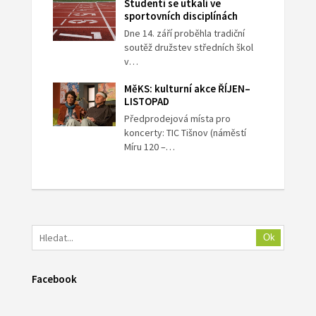
Studenti se utkali ve
sportovních disciplínách
Dne 14. září proběhla tradiční
soutěž družstev středních škol
v…
MěKS: kulturní akce ŘÍJEN–
LISTOPAD
Předprodejová místa pro
koncerty: TIC Tišnov (náměstí
Míru 120 –…
Ok
Facebook