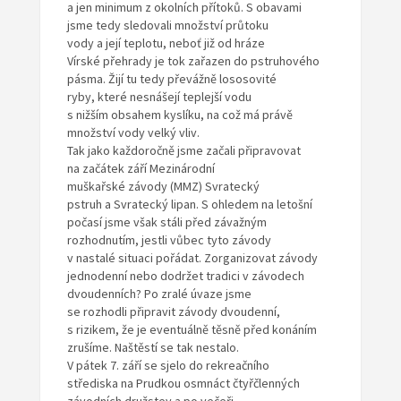
a jen minimum z okolních přítoků. S obavami
jsme tedy sledovali množství průtoku
vody a její teplotu, neboť již od hráze
Vírské přehrady je tok zařazen do pstruhového
pásma. Žijí tu tedy převážně lososovité
ryby, které nesnášejí teplejší vodu
s nižším obsahem kyslíku, na což má právě
množství vody velký vliv.
Tak jako každoročně jsme začali připravovat
na začátek září Mezinárodní
muškařské závody (MMZ) Svratecký
pstruh a Svratecký lipan. S ohledem na letošní
počasí jsme však stáli před závažným
rozhodnutím, jestli vůbec tyto závody
v nastalé situaci pořádat. Zorganizovat závody
jednodenní nebo dodržet tradici v závodech
dvoudenních? Po zralé úvaze jsme
se rozhodli připravit závody dvoudenní,
s rizikem, že je eventuálně těsně před konáním
zrušíme. Naštěstí se tak nestalo.
V pátek 7. září se sjelo do rekreačního
střediska na Prudkou osmnáct čtyřčlenných