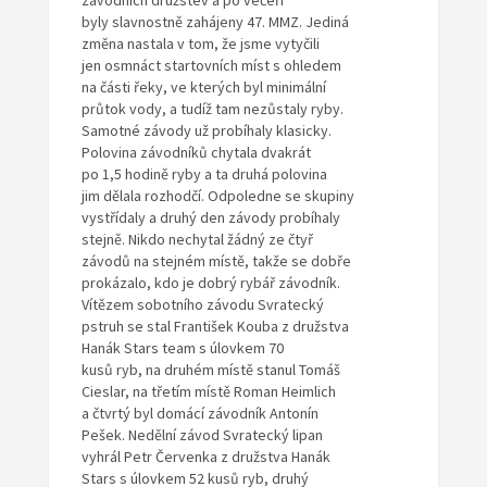
závodních družstev a po večeři
byly slavnostně zahájeny 47. MMZ. Jediná
změna nastala v tom, že jsme vytyčili
jen osmnáct startovních míst s ohledem
na části řeky, ve kterých byl minimální
průtok vody, a tudíž tam nezůstaly ryby.
Samotné závody už probíhaly klasicky.
Polovina závodníků chytala dvakrát
po 1,5 hodině ryby a ta druhá polovina
jim dělala rozhodčí. Odpoledne se skupiny
vystřídaly a druhý den závody probíhaly
stejně. Nikdo nechytal žádný ze čtyř
závodů na stejném místě, takže se dobře
prokázalo, kdo je dobrý rybář závodník.
Vítězem sobotního závodu Svratecký
pstruh se stal František Kouba z družstva
Hanák Stars team s úlovkem 70
kusů ryb, na druhém místě stanul Tomáš
Cieslar, na třetím místě Roman Heimlich
a čtvrtý byl domácí závodník Antonín
Pešek. Nedělní závod Svratecký lipan
vyhrál Petr Červenka z družstva Hanák
Stars s úlovkem 52 kusů ryb, druhý