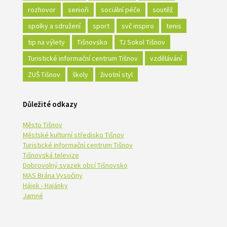
rozhovor
senioři
sociální péče
soutěž
spolky a sdružení
sport
svč inspiro
tenis
tip na výlety
Tišnovsko
TJ Sokol Tišnov
Turistické informační centrum Tišnov
vzdělávání
ZUŠ Tišnov
školy
životní styl
Důležité odkazy
Město Tišnov
Městské kulturní středisko Tišnov
Turistické informační centrum Tišnov
Tišnovská televize
Dobrovolný svazek obcí Tišnovsko
MAS Brána Vysočiny
Hájek - Hajánky
Jamné