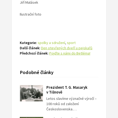
Jiří Malásek
Ilustrační foto
Kategorie:
spolky a sdružení
,
sport
Další článek:
Den otevřených dveří u pejskařů
Předchozí článek:
Pojďte s námi do Betléma!
Podobné články
Prezident T. G. Masaryk
v Tišnově
Letos slavíme význačné výročí –
100 roků od založení
Československa.…