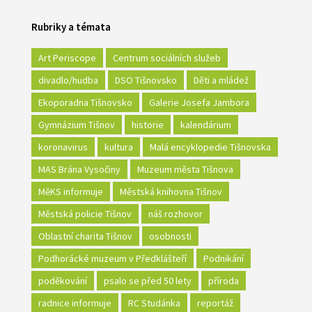
Rubriky a témata
Art Periscope
Centrum sociálních služeb
divadlo/hudba
DSO Tišnovsko
Děti a mládež
Ekoporadna Tišnovsko
Galerie Josefa Jambora
Gymnázium Tišnov
historie
kalendárium
koronavirus
kultura
Malá encyklopedie Tišnovska
MAS Brána Vysočiny
Muzeum města Tišnova
MěKS informuje
Městská knihovna Tišnov
Městská policie Tišnov
náš rozhovor
Oblastní charita Tišnov
osobnosti
Podhorácké muzeum v Předklášteří
Podnikání
poděkování
psalo se před 50 lety
příroda
radnice informuje
RC Studánka
reportáž