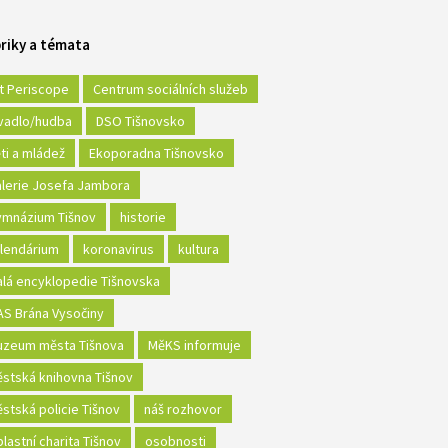
riky a témata
t Periscope
Centrum sociálních služeb
vadlo/hudba
DSO Tišnovsko
ti a mládež
Ekoporadna Tišnovsko
lerie Josefa Jambora
mnázium Tišnov
historie
lendárium
koronavirus
kultura
lá encyklopedie Tišnovska
S Brána Vysočiny
zeum města Tišnova
MěKS informuje
stská knihovna Tišnov
stská policie Tišnov
náš rozhovor
lastní charita Tišnov
osobnosti