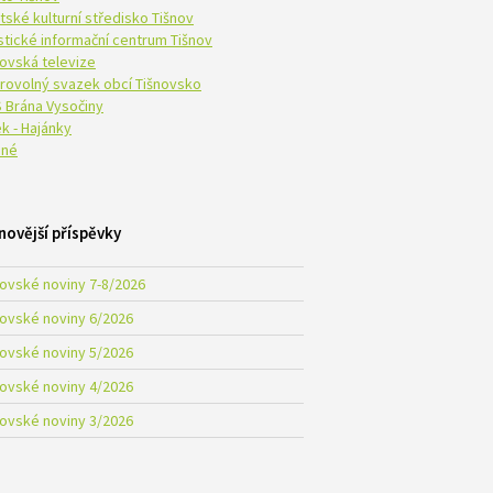
tské kulturní středisko Tišnov
istické informační centrum Tišnov
novská televize
rovolný svazek obcí Tišnovsko
 Brána Vysočiny
k - Hajánky
né
novější příspěvky
novské noviny 7-8/2026
novské noviny 6/2026
novské noviny 5/2026
novské noviny 4/2026
novské noviny 3/2026