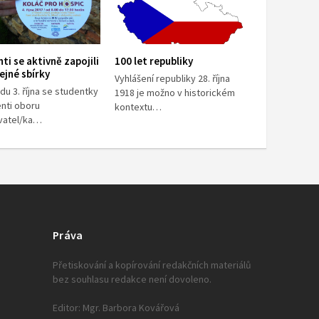
ti se aktivně zapojili
100 let republiky
ejné sbírky
Vyhlášení republiky 28. října
du 3. října se studentky
1918 je možno v historickém
enti oboru
kontextu…
vatel/ka…
Práva
Přetiskování a kopírování redakčních materiálů
bez souhlasu redakce není dovoleno.
Editor: Mgr. Barbora Kovářová