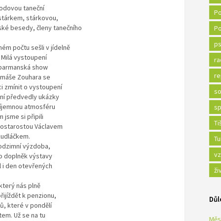
hodovou taneční
Po
stárkem, stárkovou,
ké besedy, členy tanečního
Po
.
ps
ém počtu sešli v jídelně
 Milá vystoupení
ra
 barmanská show
re
Tomáše Zouhara se
ci zmínit o vystoupení
so
tní předvedly ukázky
Příjemnou atmosféru
sp
 jsme si připili
Ti
stostarostou Václavem
Kudláčkem.
Tu
podzimní výzdoba,
vz
ako doplněk výstavy
l i den otevřených
ži
který nás plně
řijíždět k penzionu,
Důl
ů, které v pondělí
tem. Už se na tu
Měs