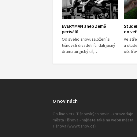
EVERYMAN aneb Země
Studen
peciválů
do veř
Od svého znovuzaložení si
Ve stře
tišnovští divadelníci dali jasný
a stud
dramaturgický cíl,…
ošetřo
O novinách
On-line verzi Tišnovských novin - zpravodaje
města Tišnova - najdete také na webu města
Tišnova (www.tisnov.cz).