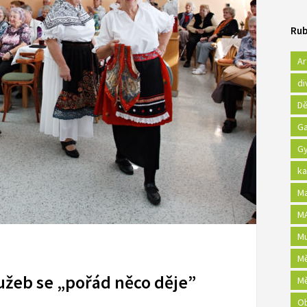
Rub
Ar
di
Dě
Ga
Gy
ka
Ma
MA
Mu
Mě
lužeb se „pořád něco děje”
Mě
Ob