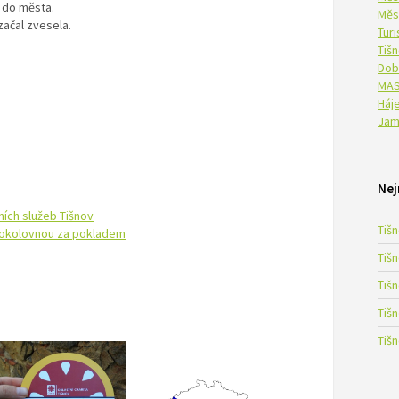
 do města.
Měs
začal zvesela.
Tur
Tiš
Dob
MAS
Háje
Jam
Nej
ních služeb Tišnov
Tiš
sokolovnou za pokladem
Tiš
Tiš
Tiš
Tiš