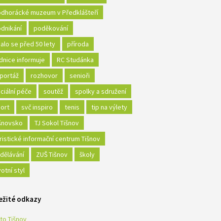
dhorácké muzeum v Předklášteří
dnikání
poděkování
alo se před 50 lety
příroda
dnice informuje
RC Studánka
portáž
rozhovor
senioři
ciální péče
soutěž
spolky a sdružení
ort
svč inspiro
tenis
tip na výlety
šnovsko
TJ Sokol Tišnov
ristické informační centrum Tišnov
dělávání
ZUŠ Tišnov
školy
votní styl
ežité odkazy
to Tišnov