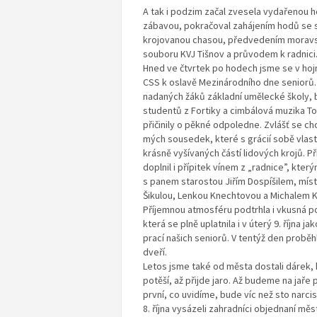
A tak i podzim začal zvesela vydařenou 
zábavou, pokračoval zahájením hodů se 
krojovanou chasou, předvedením moravs
souboru KVJ Tišnov a průvodem k radnici
Hned ve čtvrtek po hodech jsme se v hojn
CSS k oslavě Mezinárodního dne seniorů.
nadaných žáků základní umělecké školy,
studentů z Fortiky a cimbálová muzika 
přičinily o pěkné odpoledne. Zvlášť se ch
mých sousedek, které s grácií sobě vlas
krásně vyšívaných částí lidových krojů. 
doplnil i přípitek vínem z „radnice”, kterým
s panem starostou Jiřím Dospíšilem, mí
Šikulou, Lenkou Knechtovou a Michalem 
Příjemnou atmosféru podtrhla i vkusná 
která se plně uplatnila i v úterý 9. října j
prací našich seniorů. V tentýž den proběh
dveří.
Letos jsme také od města dostali dárek, 
potěší, až přijde jaro. Až budeme na jaře p
první, co uvidíme, bude víc než sto narcis
8. října vysázeli zahradníci objednaní měs