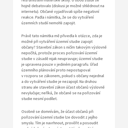
řeší umístění mateřské školy. U obou studií se
hojně debatovalo (diskusi je možné shlédnout na
internetu). Občané vyjadřovali spíše negativní
reakce. Padla i námitka, že se do vytváření
územních studií nemohli zapojit.
Právě tato námitka mě přivedla k otázce, zda je
možné při vytváření územní studie zapojit
občany? Stavební zákon s ničím takovým výslovně
nepočítá, protože proces pořizování územní
studie v zásadě nijak neupravuje; územní studie
je upravena pouze v jediném paragrafu. Úřad
územního plánování proto nepostupoval
v rozporu se zákonem, pokud s občany nejednal
a do vytváření studie je nezapojil. Na druhou
stranu ale stavební zákon účast občanů výslovně
nevylučuje; neříká, že občané se na pořizování
studie nesmí podílet.
Osobně se domnívám, že účast občanů při
pořizování územní studie lze dovodit z jejího
smyslu. Tím je navrhnout, prověřit a posoudit