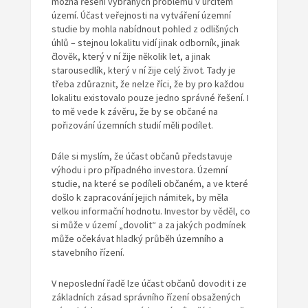
možná řešení vybraných problémů v určitém
území. Účast veřejnosti na vytváření územní
studie by mohla nabídnout pohled z odlišných
úhlů – stejnou lokalitu vidí jinak odborník, jinak
člověk, který v ní žije několik let, a jinak
starousedlík, který v ní žije celý život. Tady je
třeba zdůraznit, že nelze říci, že by pro každou
lokalitu existovalo pouze jedno správné řešení. I
to mě vede k závěru, že by se občané na
pořizování územních studií měli podílet.
Dále si myslím, že účast občanů představuje
výhodu i pro případného investora. Územní
studie, na které se podíleli občaném, a ve které
došlo k zapracování jejich námitek, by měla
velkou informační hodnotu. Investor by věděl, co
si může v území „dovolit“ a za jakých podmínek
může očekávat hladký průběh územního a
stavebního řízení.
V neposlední řadě lze účast občanů dovodit i ze
základních zásad správního řízení obsažených