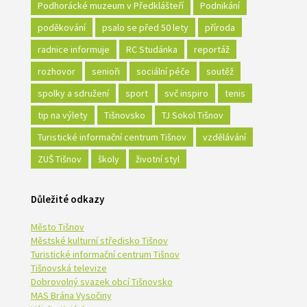
Podhorácké muzeum v Předklášteří
Podnikání
poděkování
psalo se před 50 lety
příroda
radnice informuje
RC Studánka
reportáž
rozhovor
senioři
sociální péče
soutěž
spolky a sdružení
sport
svč inspiro
tenis
tip na výlety
Tišnovsko
TJ Sokol Tišnov
Turistické informační centrum Tišnov
vzdělávání
ZUŠ Tišnov
školy
životní styl
Důležité odkazy
Město Tišnov
Městské kulturní středisko Tišnov
Turistické informační centrum Tišnov
Tišnovská televize
Dobrovolný svazek obcí Tišnovsko
MAS Brána Vysočiny