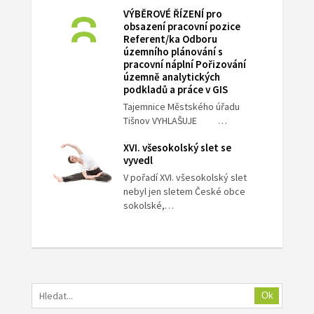
VÝBĚROVÉ ŘÍZENÍ pro
obsazení pracovní pozice
Referent/ka Odboru
územního plánování s
pracovní náplní Pořizování
územně analytických
podkladů a práce v GIS
Tajemnice Městského úřadu
Tišnov VYHLAŠUJE …
XVI. všesokolský slet se
vyvedl
V pořadí XVI. všesokolský slet
nebyl jen sletem České obce
sokolské,…
Ok