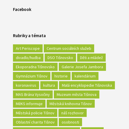
Facebook
Rubriky a témata
Art Periscope
Centrum sociálních služeb
divadlo/hudba
DSO Tišnovsko
Děti a mládež
Ekoporadna Tišnovsko
Galerie Josefa Jambora
Gymnázium Tišnov
historie
kalendárium
koronavirus
kultura
Malá encyklopedie Tišnovska
MAS Brána Vysočiny
Muzeum města Tišnova
MěKS informuje
Městská knihovna Tišnov
Městská policie Tišnov
náš rozhovor
Oblastní charita Tišnov
osobnosti