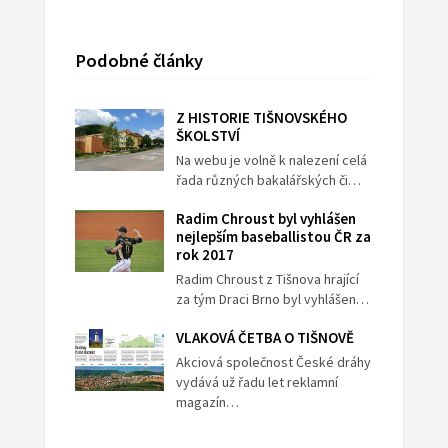
Podobné články
Z HISTORIE TIŠNOVSKÉHO
ŠKOLSTVÍ
Na webu je volně k nalezení celá
řada různých bakalářských či…
Radim Chroust byl vyhlášen
nejlepším baseballistou ČR za
rok 2017
Radim Chroust z Tišnova hrající
za tým Draci Brno byl vyhlášen…
VLAKOVÁ ČETBA O TIŠNOVĚ
Akciová společnost České dráhy
vydává už řadu let reklamní
magazín…