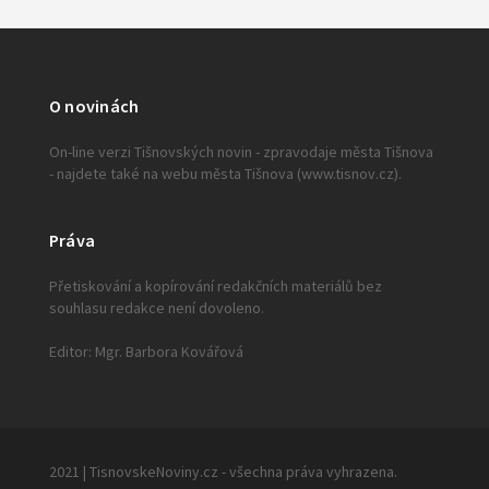
O novinách
On-line verzi Tišnovských novin - zpravodaje města Tišnova
- najdete také na webu města Tišnova (www.tisnov.cz).
Práva
Přetiskování a kopírování redakčních materiálů bez
souhlasu redakce není dovoleno.
Editor: Mgr. Barbora Kovářová
2021 | TisnovskeNoviny.cz - všechna práva vyhrazena.