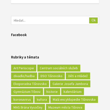
Ok
Facebook
Rubriky a témata
Art Periscope
Centrum sociálních služeb
divadlo/hudba
DSO Tišnovsko
Děti a mládež
Ekoporadna Tišnovsko
Galerie Josefa Jambora
Gymnázium Tišnov
historie
kalendárium
koronavirus
kultura
Malá encyklopedie Tišnovska
MAS Brána Vysočiny
Muzeum města Tišnova