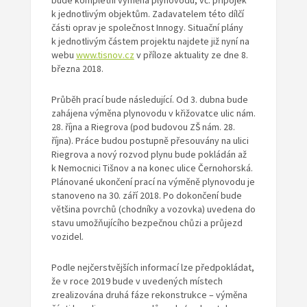
bude kompletní výměna plynovodu, vč. přípojek
k jednotlivým objektům. Zadavatelem této dílčí
části oprav je společnost Innogy. Situační plány
k jednotlivým částem projektu najdete již nyní na
webu
www.tisnov.cz
v příloze aktuality ze dne 8.
března 2018.
Průběh prací bude následující. Od 3. dubna bude
zahájena výměna plynovodu v křižovatce ulic nám.
28. října a Riegrova (pod budovou ZŠ nám. 28.
října). Práce budou postupně přesouvány na ulici
Riegrova a nový rozvod plynu bude pokládán až
k Nemocnici Tišnov a na konec ulice Černohorská.
Plánované ukončení prací na výměně plynovodu je
stanoveno na 30. září 2018. Po dokončení bude
většina povrchů (chodníky a vozovka) uvedena do
stavu umožňujícího bezpečnou chůzi a průjezd
vozidel.
Podle nejčerstvějších informací lze předpokládat,
že v roce 2019 bude v uvedených místech
zrealizována druhá fáze rekonstrukce – výměna