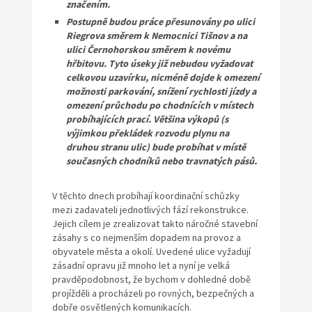
značením.
Postupně budou práce přesunovány po ulici
Riegrova směrem k Nemocnici Tišnov a na
ulici Černohorskou směrem k novému
hřbitovu. Tyto úseky již nebudou vyžadovat
celkovou uzavírku, nicméně dojde k omezení
možnosti parkování, snížení rychlosti jízdy a
omezení průchodu po chodnících v místech
probíhajících prací. Většina výkopů (s
výjimkou překládek rozvodu plynu na
druhou stranu ulic) bude probíhat v místě
současných chodníků nebo travnatých pásů.
V těchto dnech probíhají koordinační schůzky
mezi zadavateli jednotlivých fází rekonstrukce.
Jejich cílem je zrealizovat takto náročné stavební
zásahy s co nejmenším dopadem na provoz a
obyvatele města a okolí. Uvedené ulice vyžadují
zásadní opravu již mnoho let a nyní je velká
pravděpodobnost, že bychom v dohledné době
projížděli a procházeli po rovných, bezpečných a
dobře osvětlených komunikacích.