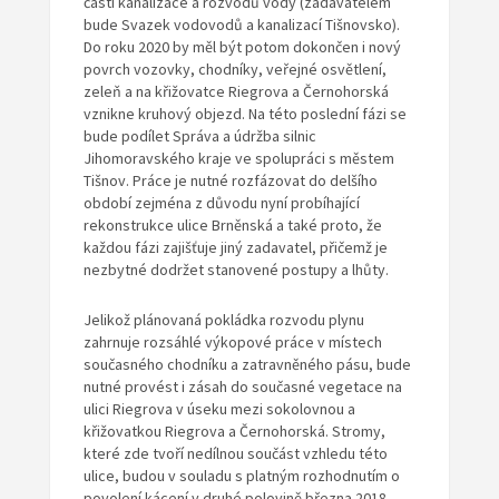
části kanalizace a rozvodů vody (zadavatelem
bude Svazek vodovodů a kanalizací Tišnovsko).
Do roku 2020 by měl být potom dokončen i nový
povrch vozovky, chodníky, veřejné osvětlení,
zeleň a na křižovatce Riegrova a Černohorská
vznikne kruhový objezd. Na této poslední fázi se
bude podílet Správa a údržba silnic
Jihomoravského kraje ve spolupráci s městem
Tišnov. Práce je nutné rozfázovat do delšího
období zejména z důvodu nyní probíhající
rekonstrukce ulice Brněnská a také proto, že
každou fázi zajišťuje jiný zadavatel, přičemž je
nezbytné dodržet stanovené postupy a lhůty.
Jelikož plánovaná pokládka rozvodu plynu
zahrnuje rozsáhlé výkopové práce v místech
současného chodníku a zatravněného pásu, bude
nutné provést i zásah do současné vegetace na
ulici Riegrova v úseku mezi sokolovnou a
křižovatkou Riegrova a Černohorská. Stromy,
které zde tvoří nedílnou součást vzhledu této
ulice, budou v souladu s platným rozhodnutím o
povolení kácení v druhé polovině března 2018