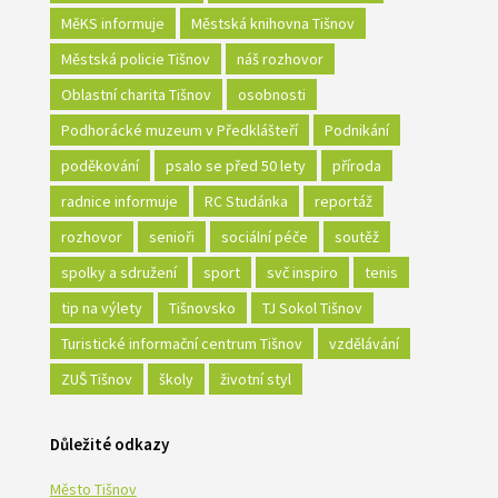
MěKS informuje
Městská knihovna Tišnov
Městská policie Tišnov
náš rozhovor
Oblastní charita Tišnov
osobnosti
Podhorácké muzeum v Předklášteří
Podnikání
poděkování
psalo se před 50 lety
příroda
radnice informuje
RC Studánka
reportáž
rozhovor
senioři
sociální péče
soutěž
spolky a sdružení
sport
svč inspiro
tenis
tip na výlety
Tišnovsko
TJ Sokol Tišnov
Turistické informační centrum Tišnov
vzdělávání
ZUŠ Tišnov
školy
životní styl
Důležité odkazy
Město Tišnov