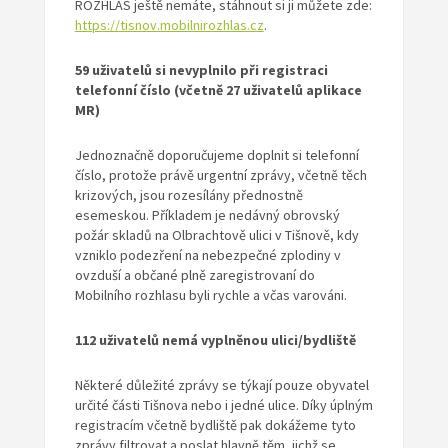
ROZHLAS ještě nemáte, stáhnout si ji můžete zde:
https://tisnov.mobilnirozhlas.cz
.
59 uživatelů si nevyplnilo při registraci
telefonní číslo (včetně 27 uživatelů aplikace
MR)
Jednoznačně doporučujeme doplnit si telefonní
číslo, protože právě urgentní zprávy, včetně těch
krizových, jsou rozesílány přednostně
esemeskou. Příkladem je nedávný obrovský
požár skladů na Olbrachtově ulici v Tišnově, kdy
vzniklo podezření na nebezpečné zplodiny v
ovzduší a občané plně zaregistrovaní do
Mobilního rozhlasu byli rychle a včas varováni.
112 uživatelů nemá vyplněnou ulici/bydliště
Některé důležité zprávy se týkají pouze obyvatel
určité části Tišnova nebo i jedné ulice. Díky úplným
registracím včetně bydliště pak dokážeme tyto
zprávy filtrovat a poslat hlavně těm, jichž se