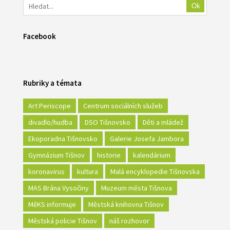
Ok
Facebook
Rubriky a témata
Art Periscope
Centrum sociálních služeb
divadlo/hudba
DSO Tišnovsko
Děti a mládež
Ekoporadna Tišnovsko
Galerie Josefa Jambora
Gymnázium Tišnov
historie
kalendárium
koronavirus
kultura
Malá encyklopedie Tišnovska
MAS Brána Vysočiny
Muzeum města Tišnova
MěKS informuje
Městská knihovna Tišnov
Městská policie Tišnov
náš rozhovor