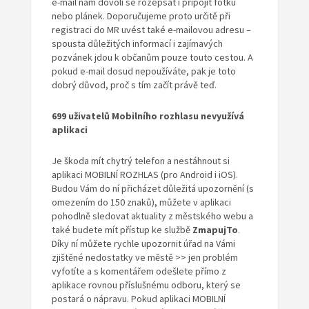
e-mail nám dovolí se rozepsat i připojit fotku
nebo plánek. Doporučujeme proto určitě při
registraci do MR uvést také e-mailovou adresu –
spousta důležitých informací i zajímavých
pozvánek jdou k občanům pouze touto cestou. A
pokud e-mail dosud nepoužíváte, pak je toto
dobrý důvod, proč s tím začít právě teď.
699 uživatelů Mobilního rozhlasu nevyužívá
aplikaci
Je škoda mít chytrý telefon a nestáhnout si
aplikaci MOBILNÍ ROZHLAS (pro Android i iOS).
Budou Vám do ní přicházet důležitá upozornění (s
omezením do 150 znaků), můžete v aplikaci
pohodlně sledovat aktuality z městského webu a
také budete mít přístup ke službě
ZmapujTo
.
Díky ní můžete rychle upozornit úřad na Vámi
zjištěné nedostatky ve městě >> jen problém
vyfotíte a s komentářem odešlete přímo z
aplikace rovnou příslušnému odboru, který se
postará o nápravu. Pokud aplikaci MOBILNÍ