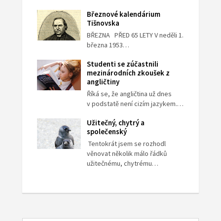
Březnové kalendárium
Tišnovska
BŘEZNA PŘED 65 LETY V neděli 1.
března 1953…
Studenti se zúčastnili
mezinárodních zkoušek z
angličtiny
Říká se, že angličtina už dnes
v podstatě není cizím jazykem.…
Užitečný, chytrý a
společenský
Tentokrát jsem se rozhodl
věnovat několik málo řádků
užitečnému, chytrému…