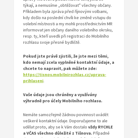
týkají, a nemusíme „obtěžovat” všechny občany.
Příkladem byla zpráva před říjnovými volbami,
kdy došlo na poslední chvíli ke změně vstupu do
volební místnosti a my mohli prostřednictvím MR
informovat jen občany daného volebního okrsku,
resp. ty, kteří uvedli při registraci do Mobilního
rozhlasu svoje přesné bydliště.
Pokud jste právě zjistili, že jste mezi těmi,
kdo nemají zcela vyplněné kontaktní údaje, a
chcete to napravit, pak můžete zde:
https://tisnov.mobilnirozhlas.cz/uprava-
prihlaseni
.
Vaše údaje jsou chráněny a využívány
výhradně pro účely Mobilního rozhlasu.
Nemáte samozřejmě žádnou povinnost uvádět
veškeré kontaktní údaje. Doporučujeme to ale
udělat proto, aby se k Vám dostalo
vždy RYCHLE
a VČAS všechno důležité z Tišnova.
Případné