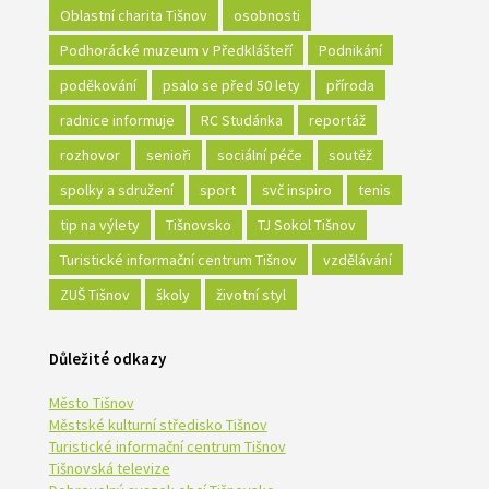
Oblastní charita Tišnov
osobnosti
Podhorácké muzeum v Předklášteří
Podnikání
poděkování
psalo se před 50 lety
příroda
radnice informuje
RC Studánka
reportáž
rozhovor
senioři
sociální péče
soutěž
spolky a sdružení
sport
svč inspiro
tenis
tip na výlety
Tišnovsko
TJ Sokol Tišnov
Turistické informační centrum Tišnov
vzdělávání
ZUŠ Tišnov
školy
životní styl
Důležité odkazy
Město Tišnov
Městské kulturní středisko Tišnov
Turistické informační centrum Tišnov
Tišnovská televize