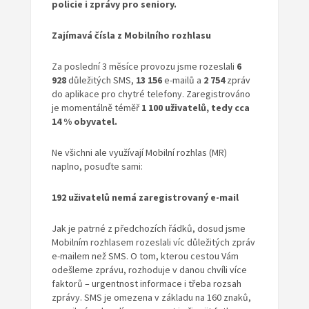
policie i zprávy pro seniory.
Zajímavá čísla z Mobilního rozhlasu
Za poslední 3 měsíce provozu jsme rozeslali
6
928
důležitých SMS,
13 156
e-mailů a
2 754
zpráv
do aplikace pro chytré telefony. Zaregistrováno
je momentálně téměř
1 100 uživatelů, tedy cca
14 % obyvatel.
Ne všichni ale využívají Mobilní rozhlas (MR)
naplno, posuďte sami:
192 uživatelů nemá zaregistrovaný e-mail
Jak je patrné z předchozích řádků, dosud jsme
Mobilním rozhlasem rozeslali víc důležitých zpráv
e-mailem než SMS. O tom, kterou cestou Vám
odešleme zprávu, rozhoduje v danou chvíli více
faktorů – urgentnost informace i třeba rozsah
zprávy. SMS je omezena v základu na 160 znaků,