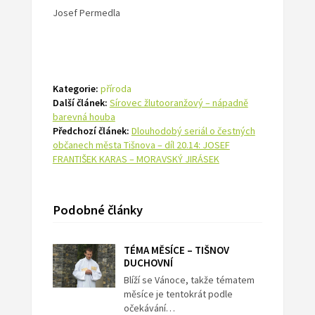
Josef Permedla
Kategorie:
příroda
Další článek:
Sírovec žlutooranžový – nápadně
barevná houba
Předchozí článek:
Dlouhodobý seriál o čestných
občanech města Tišnova – díl 20.14: JOSEF
FRANTIŠEK KARAS – MORAVSKÝ JIRÁSEK
Podobné články
TÉMA MĚSÍCE – TIŠNOV
DUCHOVNÍ
Blíží se Vánoce, takže tématem
měsíce je tentokrát podle
očekávání…