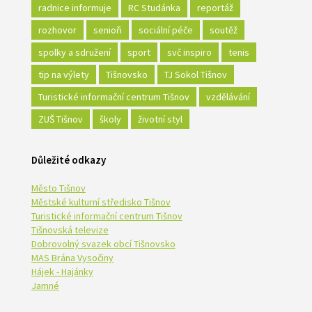
radnice informuje
RC Studánka
reportáž
rozhovor
senioři
sociální péče
soutěž
spolky a sdružení
sport
svč inspiro
tenis
tip na výlety
Tišnovsko
TJ Sokol Tišnov
Turistické informační centrum Tišnov
vzdělávání
ZUŠ Tišnov
školy
životní styl
Důležité odkazy
Město Tišnov
Městské kulturní středisko Tišnov
Turistické informační centrum Tišnov
Tišnovská televize
Dobrovolný svazek obcí Tišnovsko
MAS Brána Vysočiny
Hájek - Hajánky
Jamné