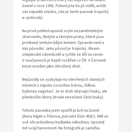
území v roce 1991. Pokud jste ho již viděli, určitě
vás napadla otázka, zda je tento pavouk tropický
a i jedovatý.
Na první pohled upoutá svým nezaměnitelným
zbarvením, žlutými a černými pruhy, které jsou
protkané tenkým bílým lemem. Opravdu není u
nás původní. Jeho původ je tropický. Vlivem
oteplování zdomácněl a rychle se šíří na sever.
V současnosti je hojně rozšířen i v ČR. V Červené
knize uveden jako ohrožený druh.
Nejčastěji se vyskytuje na otevřených slunných
místech s napolo vzrostlou trávou, řídkou
bylinnou vegetací. Je to druh obývající louky, ale
především úhory (trvale nesečené části louky).
Tohoto pavouka jsem spatřil právě na území
úhoru Hájek u Tišnova, parcelní číslo 456/1. Měl ve
své síti uvězněnou kudlanku nábožnou. Upoutal
mě svojí barevností. Na fotografii je samička.