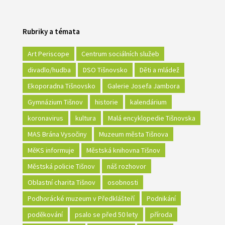
Rubriky a témata
Art Periscope
Centrum sociálních služeb
divadlo/hudba
DSO Tišnovsko
Děti a mládež
Ekoporadna Tišnovsko
Galerie Josefa Jambora
Gymnázium Tišnov
historie
kalendárium
koronavirus
kultura
Malá encyklopedie Tišnovska
MAS Brána Vysočiny
Muzeum města Tišnova
MěKS informuje
Městská knihovna Tišnov
Městská policie Tišnov
náš rozhovor
Oblastní charita Tišnov
osobnosti
Podhorácké muzeum v Předklášteří
Podnikání
poděkování
psalo se před 50 lety
příroda