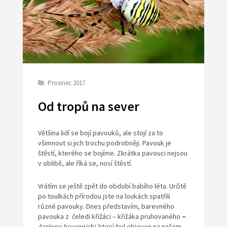
Prosinec 2017
Od tropů na sever
Většina lidí se bojí pavouků, ale stojí za to
všimnout si jich trochu podrobněji. Pavouk je
štěstí, kterého se bojíme. Zkrátka pavouci nejsou
v oblibě, ale říká se, nosí štěstí.
Vrátím se ještě zpět do období babího léta. Určitě
po toulkách přírodou jste na loukách spatřili
různé pavouky. Dnes představím, barevného
pavouka z čeledi křižáci – křižáka pruhovaného
–
Argiope bruennichi,
který byl objeven na našem