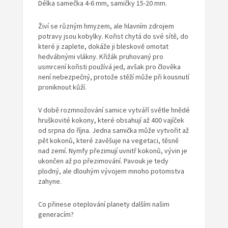
Délka samečka 4-6 mm, samičky 15-20 mm.
Živí se různým hmyzem, ale hlavním zdrojem
potravy jsou kobylky. Kořist chytá do své sítě, do
které ji zaplete, dokáže ji bleskově omotat
hedvábnými vlákny. Křižák pruhovaný pro
usmrcení kořisti používá jed, avšak pro člověka
není nebezpečný, protože stěží může při kousnutí
proniknout kůží.
V době rozmnožování samice vytváří světle hnědé
hruškovité kokony, které obsahují až 400 vajíček
od srpna do října. Jedna samička může vytvořit až
pět kokonů, které zavěšuje na vegetaci, těsně
nad zemí. Nymfy přezimují uvnitř kokonů, vývin je
ukončen až po přezimování. Pavouk je tedy
plodný, ale dlouhým vývojem mnoho potomstva
zahyne.
Co přinese oteplování planety dalším našim
generacím?