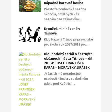
nápadně barevná houba
Přestože houbařská sezóna
skončila, chtěl bych vás
seznámit se zajímavým…
Kroužek miniházené v
Tišnově
Klub Házená Tišnov připravil také
pro školní rok 2017/2018 pro…
Dlouhodobý seriál o čestných
občanech města Tišnova – díl
20.14: JOSEF FRANTIŠEK
KARAS – MORAVSKÝ JIRÁSEK
„V časích mé neradostné
mladosti klímala v rozkošném
údolu pod Květnicí…