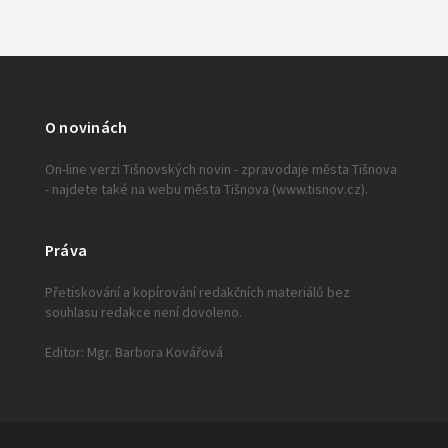
O novinách
On-line verzi Tišnovských novin - zpravodaje města Tišnova
- najdete také na webu města Tišnova (www.tisnov.cz).
Práva
Přetiskování a kopírování redakčních materiálů bez
souhlasu redakce není dovoleno.
Editor: Mgr. Barbora Kovářová