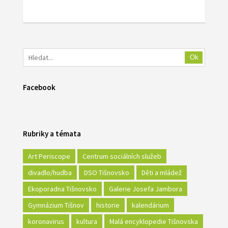
Ok
Facebook
Rubriky a témata
Art Periscope
Centrum sociálních služeb
divadlo/hudba
DSO Tišnovsko
Děti a mládež
Ekoporadna Tišnovsko
Galerie Josefa Jambora
Gymnázium Tišnov
historie
kalendárium
koronavirus
kultura
Malá encyklopedie Tišnovska