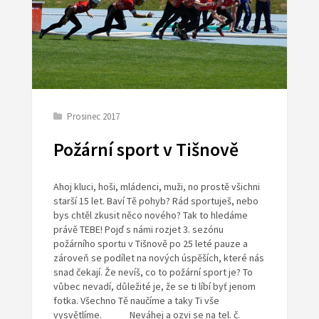
Prosinec 2017
Požární sport v Tišnově
Ahoj kluci, hoši, mládenci, muži, no prostě všichni
starší 15 let. Baví Tě pohyb? Rád sportuješ, nebo
bys chtěl zkusit něco nového? Tak to hledáme
právě TEBE! Pojď s námi rozjet 3. sezónu
požárního sportu v Tišnově po 25 leté pauze a
zároveň se podílet na nových úspěších, které nás
snad čekají. Že nevíš, co to požární sport je? To
vůbec nevadí, důležité je, že se ti líbí byť jenom
fotka. Všechno Tě naučíme a taky Ti vše
vysvětlíme. Neváhej a ozvi se na tel. č.