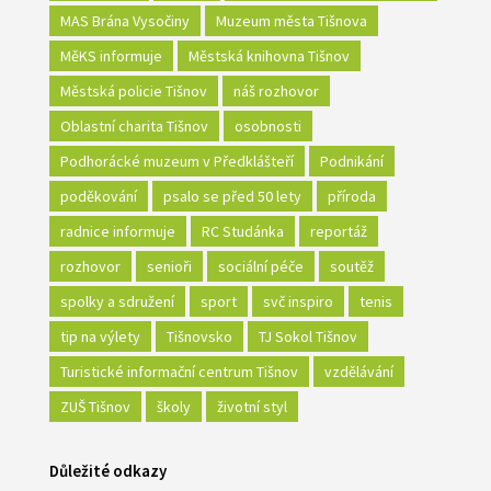
MAS Brána Vysočiny
Muzeum města Tišnova
MěKS informuje
Městská knihovna Tišnov
Městská policie Tišnov
náš rozhovor
Oblastní charita Tišnov
osobnosti
Podhorácké muzeum v Předklášteří
Podnikání
poděkování
psalo se před 50 lety
příroda
radnice informuje
RC Studánka
reportáž
rozhovor
senioři
sociální péče
soutěž
spolky a sdružení
sport
svč inspiro
tenis
tip na výlety
Tišnovsko
TJ Sokol Tišnov
Turistické informační centrum Tišnov
vzdělávání
ZUŠ Tišnov
školy
životní styl
Důležité odkazy