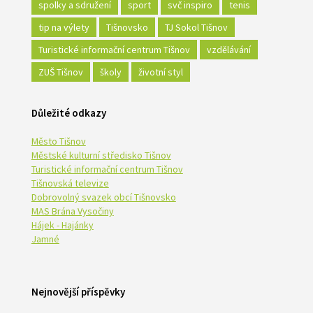
spolky a sdružení
sport
svč inspiro
tenis
tip na výlety
Tišnovsko
TJ Sokol Tišnov
Turistické informační centrum Tišnov
vzdělávání
ZUŠ Tišnov
školy
životní styl
Důležité odkazy
Město Tišnov
Městské kulturní středisko Tišnov
Turistické informační centrum Tišnov
Tišnovská televize
Dobrovolný svazek obcí Tišnovsko
MAS Brána Vysočiny
Hájek - Hajánky
Jamné
Nejnovější příspěvky