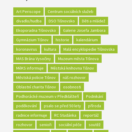
Art Periscope
Centrum sociálních služeb
divadlo/hudba
DSO Tišnovsko
Děti a mládež
Ekoporadna Tišnovsko
Galerie Josefa Jambora
Gymnázium Tišnov
historie
kalendárium
koronavirus
kultura
Malá encyklopedie Tišnovska
MAS Brána Vysočiny
Muzeum města Tišnova
MěKS informuje
Městská knihovna Tišnov
Městská policie Tišnov
náš rozhovor
Oblastní charita Tišnov
osobnosti
Podhorácké muzeum v Předklášteří
Podnikání
poděkování
psalo se před 50 lety
příroda
radnice informuje
RC Studánka
reportáž
rozhovor
senioři
sociální péče
soutěž