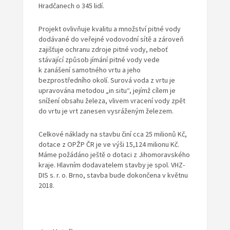
Hradčanech o 345 lidí.
Projekt ovlivňuje kvalitu a množství pitné vody
dodávané do veřejné vodovodní sítě a zároveň
zajišťuje ochranu zdroje pitné vody, neboť
stávající způsob jímání pitné vody vede
k zanášení samotného vrtu a jeho
bezprostředního okolí. Surová voda z vrtu je
upravována metodou „in situ“, jejímž cílem je
snížení obsahu železa, vlivem vracení vody zpět
do vrtu je vrt zanesen vysráženým železem.
Celkové náklady na stavbu činí cca 25 milionů Kč,
dotace z OPŽP ČR je ve výši 15,124 milionu Kč.
Máme požádáno ještě o dotaci z Jihomoravského
kraje. Hlavním dodavatelem stavby je spol. VHZ-
DIS s. r. o. Brno, stavba bude dokončena v květnu
2018.