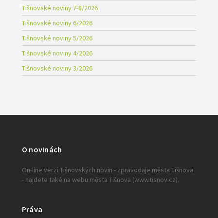
Tišnovské noviny 7-8/2026
Tišnovské noviny 6/2026
Tišnovské noviny 5/2026
Tišnovské noviny 4/2026
Tišnovské noviny 3/2026
O novinách
On-line verzi Tišnovských novin - zpravodaje města Tišnova
- najdete také na webu města Tišnova (www.tisnov.cz).
Práva