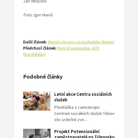
Jan Motyčka
Foto: Igor Havlů
Další článek:
Marná výprava za posledním šlukem
Předchozí článek:
Nyní již nemusíme věřit
škarohlídům
Podobné články
Letní akce Centra sociálních
služeb
Přednáška o canisterapii
Centrum sociálních služeb Tišnov
Vás srdečně zve…
Projekt Potencionální
zaměstnavatelé na Tišnovsku