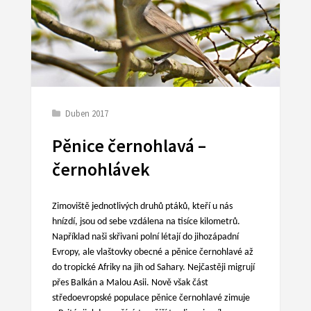
Duben 2017
Pěnice černohlavá –
černohlávek
Zimoviště jednotlivých druhů ptáků, kteří u nás
hnízdí, jsou od sebe vzdálena na tisíce kilometrů.
Například naši skřivani polní létají do jihozápadní
Evropy, ale vlaštovky obecné a pěnice černohlavé až
do tropické Afriky na jih od Sahary. Nejčastěji migrují
přes Balkán a Malou Asii. Nově však část
středoevropské populace pěnice černohlavé zimuje