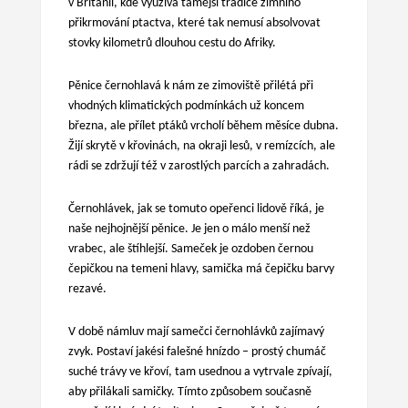
v Británii, kde využívá tamější tradice zimního
přikrmování ptactva, které tak nemusí absolvovat
stovky kilometrů dlouhou cestu do Afriky.
Pěnice černohlavá k nám ze zimoviště přilétá při
vhodných klimatických podmínkách už koncem
března, ale přílet ptáků vrcholí během měsíce dubna.
Žijí skrytě v křovinách, na okraji lesů, v remízcích, ale
rádi se zdržují též v zarostlých parcích a zahradách.
Černohlávek, jak se tomuto opeřenci lidově říká, je
naše nejhojnější pěnice. Je jen o málo menší než
vrabec, ale štíhlejší. Sameček je ozdoben černou
čepičkou na temeni hlavy, samička má čepičku barvy
rezavé.
V době námluv mají samečci černohlávků zajímavý
zvyk. Postaví jakési falešné hnízdo – prostý chumáč
suché trávy ve křoví, tam usednou a vytrvale zpívají,
aby přilákali samičky. Tímto způsobem současně