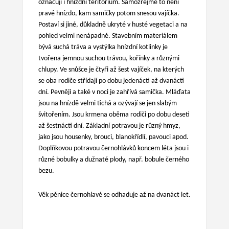
označují i hnízdní teritorium. Samozřejmě to není
pravé hnízdo, kam samičky potom snesou vajíčka.
Postaví si jiné, důkladně ukryté v husté vegetaci a na
pohled velmi nenápadné. Stavebním materiálem
bývá suchá tráva a vystýlka hnízdní kotlinky je
tvořena jemnou suchou trávou, kořínky a různými
chlupy. Ve snůšce je čtyři až šest vajíček, na kterých
se oba rodiče střídají po dobu jedenácti až dvanácti
dní. Pevněji a také v noci je zahřívá samička. Mláďata
jsou na hnízdě velmi tichá a ozývají se jen slabým
švitořením. Jsou krmena oběma rodiči po dobu deseti
až šestnácti dní. Základní potravou je různý hmyz,
jako jsou housenky, brouci, blanokřídlí, pavouci apod.
Doplňkovou potravou černohlávků koncem léta jsou i
různé bobulky a dužnaté plody, např. bobule černého
bezu.
Věk pěnice černohlavé se odhaduje až na dvanáct let.