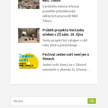
MěÚ Tišnov
V průběhu měsíce března
proběhlo přestěhování
některých pracovišť MěÚ
Tišnov…
Průběh projektu Vestavba
učeben v ZŠ nám. 28. října
Tento projekt byl zahájen v září
roku 2016 a představuje…
Festival Jeden svět není jen o
filmech
Jeden svět, který se v Tišnově
uskuteční o víkendu 31. března…
Ok