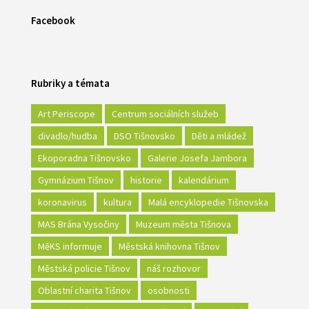
Facebook
Rubriky a témata
Art Periscope
Centrum sociálních služeb
divadlo/hudba
DSO Tišnovsko
Děti a mládež
Ekoporadna Tišnovsko
Galerie Josefa Jambora
Gymnázium Tišnov
historie
kalendárium
koronavirus
kultura
Malá encyklopedie Tišnovska
MAS Brána Vysočiny
Muzeum města Tišnova
MěKS informuje
Městská knihovna Tišnov
Městská policie Tišnov
náš rozhovor
Oblastní charita Tišnov
osobnosti