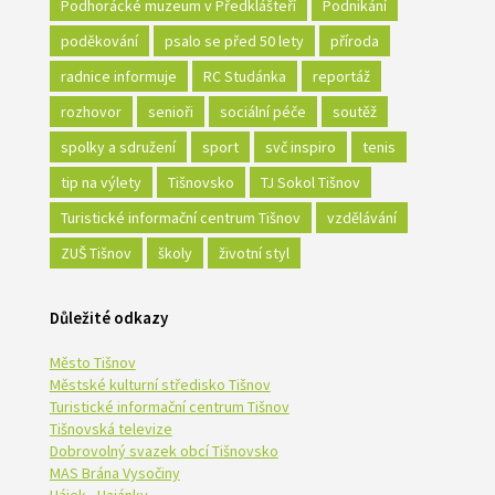
Podhorácké muzeum v Předklášteří
Podnikání
poděkování
psalo se před 50 lety
příroda
radnice informuje
RC Studánka
reportáž
rozhovor
senioři
sociální péče
soutěž
spolky a sdružení
sport
svč inspiro
tenis
tip na výlety
Tišnovsko
TJ Sokol Tišnov
Turistické informační centrum Tišnov
vzdělávání
ZUŠ Tišnov
školy
životní styl
Důležité odkazy
Město Tišnov
Městské kulturní středisko Tišnov
Turistické informační centrum Tišnov
Tišnovská televize
Dobrovolný svazek obcí Tišnovsko
MAS Brána Vysočiny
Hájek - Hajánky