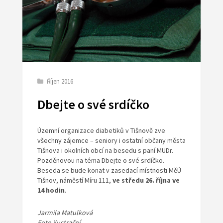
Říjen 2016
Dbejte o své srdíčko
Územní organizace diabetiků v Tišnově zve
všechny zájemce – seniory i ostatní občany města
Tišnova i okolních obcí na besedu s paní MUDr.
Pozděnovou na téma Dbejte o své srdíčko.
Beseda se bude konat v zasedací místnosti MěÚ
Tišnov, náměstí Míru 111,
ve středu 26. října ve
14 hodin
.
Jarmila Matulková
Foto ilustrační