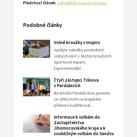
Předchozí článek:
Zahrádkáři zvou na výstavu
Podobné články
Volné kroužky v Inspiru
Využijte nabídku posledních
volných míst v těchto kroužcích:
Sportovní expert,
Experimentální…
Čtyři zástupci Tišnova
v Pardubicích
Na letošní Pardubickou juniorku
se vítězstvím na krajském
přeboru kvalifikoval…
Informace k volbám do
Zastupitelstva
Jihomoravského kraje a k
souběžným volbám do Senátu