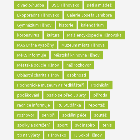
divadlo/hudba
DSO Tišnovsko
Děti a mládež
Ekoporadna Tišnovsko
Galerie Josefa Jambora
Gymnázium Tišnov
historie
kalendárium
koronavirus
kultura
Malá encyklopedie Tišnovska
MAS Brána Vysočiny
Muzeum města Tišnova
MěKS informuje
Městská knihovna Tišnov
Městská policie Tišnov
náš rozhovor
Oblastní charita Tišnov
osobnosti
Podhorácké muzeum v Předklášteří
Podnikání
poděkování
psalo se před 50 lety
příroda
radnice informuje
RC Studánka
reportáž
rozhovor
senioři
sociální péče
soutěž
spolky a sdružení
sport
svč inspiro
tenis
tip na výlety
Tišnovsko
TJ Sokol Tišnov