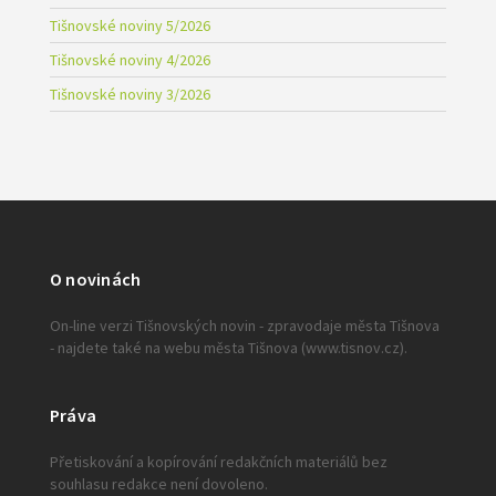
Tišnovské noviny 5/2026
Tišnovské noviny 4/2026
Tišnovské noviny 3/2026
O novinách
On-line verzi Tišnovských novin - zpravodaje města Tišnova
- najdete také na webu města Tišnova (www.tisnov.cz).
Práva
Přetiskování a kopírování redakčních materiálů bez
souhlasu redakce není dovoleno.