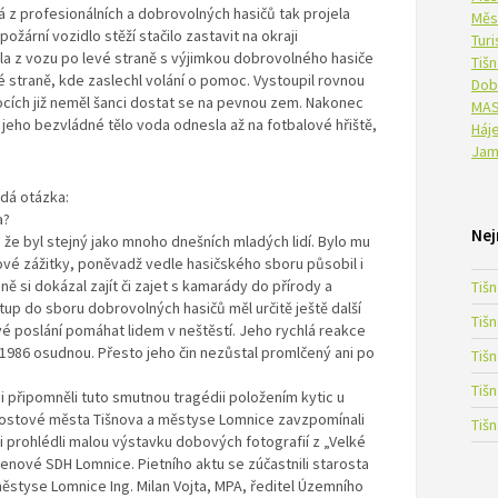
á z profesionálních a dobrovolných hasičů tak projela
Měs
ožární vozidlo stěží stačilo zastavit na okraji
Tur
a z vozu po levé straně s výjimkou dobrovolného hasiče
Tiš
é straně, kde zaslechl volání o pomoc. Vystoupil rovnou
Dob
cích již neměl šanci dostat se na pevnou zem. Nakonec
MAS
 jeho bezvládné tělo voda odnesla až na fotbalové hřiště,
Háje
Jam
ádá otázka:
a?
Nej
že byl stejný jako mnoho dnešních mladých lidí. Bylo mu
nové zážitky, poněvadž vedle hasičského sboru působil i
ně si dokázal zajít či zajet s kamarády do přírody a
Tiš
stup do sboru dobrovolných hasičů měl určitě ještě další
Tiš
vé poslání pomáhat lidem v neštěstí. Jeho rychlá reakce
 1986 osudnou. Přesto jeho čin nezůstal promlčený ani po
Tiš
Tiš
i připomněli tuto smutnou tragédii položením kytic u
rostové města Tišnova a městyse Lomnice zavzpomínali
Tiš
si prohlédli malou výstavku dobových fotografií z „Velké
členové SDH Lomnice. Pietního aktu se zúčastnili starosta
 městyse Lomnice Ing. Milan Vojta, MPA, ředitel Územního