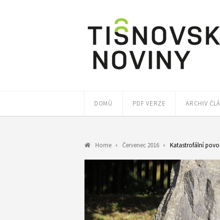
DOMŮ
PDF VERZE
ARCHIV ČL
Home
Červenec 2016
Katastrofální povo