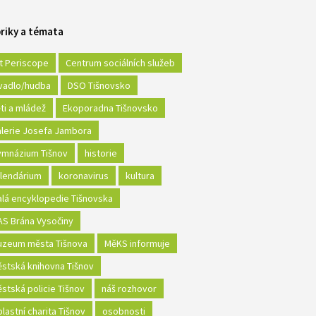
riky a témata
t Periscope
Centrum sociálních služeb
vadlo/hudba
DSO Tišnovsko
ti a mládež
Ekoporadna Tišnovsko
lerie Josefa Jambora
mnázium Tišnov
historie
lendárium
koronavirus
kultura
lá encyklopedie Tišnovska
S Brána Vysočiny
zeum města Tišnova
MěKS informuje
stská knihovna Tišnov
stská policie Tišnov
náš rozhovor
lastní charita Tišnov
osobnosti