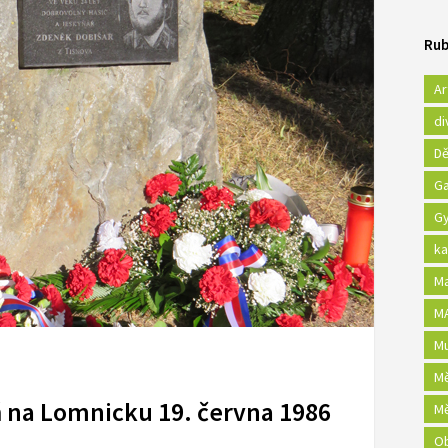
Rub
Ar
di
Dě
Ga
Gy
ka
Ma
MA
Mu
Mě
ň na Lomnicku 19. června 1986
Mě
Ob