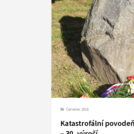
Červenec 2016
Katastrofální povode
– 30. výročí