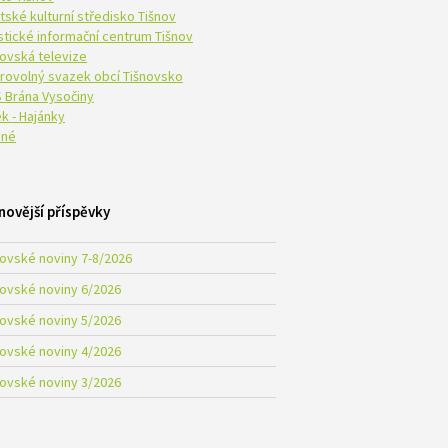
tské kulturní středisko Tišnov
istické informační centrum Tišnov
novská televize
rovolný svazek obcí Tišnovsko
 Brána Vysočiny
k - Hajánky
né
novější příspěvky
novské noviny 7-8/2026
novské noviny 6/2026
novské noviny 5/2026
novské noviny 4/2026
novské noviny 3/2026