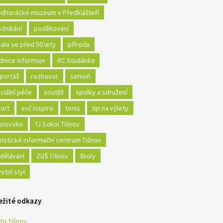
dhorácké muzeum v Předklášteří
dnikání
poděkování
alo se před 50 lety
příroda
dnice informuje
RC Studánka
portáž
rozhovor
senioři
ciální péče
soutěž
spolky a sdružení
ort
svč inspiro
tenis
tip na výlety
šnovsko
TJ Sokol Tišnov
ristické informační centrum Tišnov
dělávání
ZUŠ Tišnov
školy
votní styl
ežité odkazy
to Tišnov