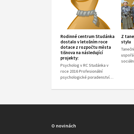
Rodinné centrum Studánka
Z tane
dostalo v letošním roce
stylu
dotace z rozpočtu města
Taneční
tišnova na následující
uspořá
projekty:
sociál
Psycholog v RC Studánka v
roce 2016 Profesionální
psychologické poradenství…
O novinách