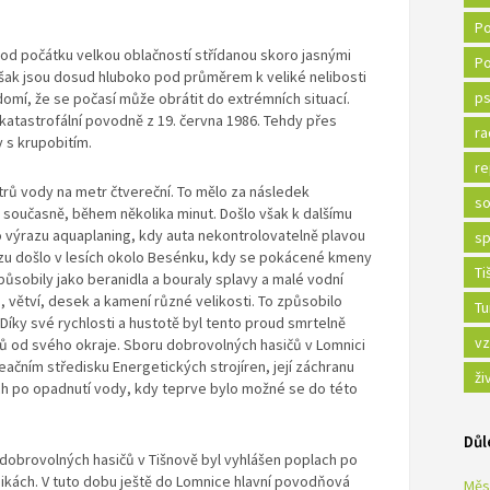
Po
 od počátku velkou oblačností střídanou skoro jasnými
Po
však jsou dosud hluboko pod průměrem k veliké nelibosti
ps
omí, že se počasí může obrátit do extrémních situací.
katastrofální povodně z 19. června 1986. Tehdy přes
ra
 s krupobitím.
re
trů vody na metr čtvereční. To mělo za následek
so
 současně, během několika minut. Došlo však k dalšímu
o výrazu aquaplaning, kdy auta nekontrolovatelně plavou
sp
azu došlo v lesích okolo Besénku, kdy se pokácené kmeny
Ti
 působily jako beranidla a bouraly splavy a malé vodní
 větví, desek a kamení různé velikosti. To způsobilo
Tu
 Díky své rychlosti a hustotě byl tento proud smrtelně
vz
rů od svého okraje. Sboru dobrovolných hasičů v Lomnici
ačním středisku Energetických strojíren, její záchranu
ži
ch po opadnutí vody, kdy teprve bylo možné se do této
Důl
 dobrovolných hasičů v Tišnově byl vyhlášen poplach po
sikách. V tuto dobu ještě do Lomnice hlavní povodňová
Měs