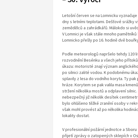
Letošní červen se na Lomnicku vyznačuje
dny s letními teplotami. Dešťové srážky 
zemědělců a zahrádkářů. Málokdo si uvěd
V Lomnici je však stále mnoho pamětníků 
Lomnicko přešly po 16. hodině dvě bouřky
Podle meteorologů napršelo tehdy 120 li
rozvodnění Besénku a všech jeho přítoků
úkazu: motoristé znají význam anglickéh
po silnici zalité vodou. K podobnému úk
splavily z lesa do vodního koryta. Ty pak
hráze. Korytem se pak valila masa kmenů,
stržení několika mostů a odplavení silnic.
nebezpečný již několik desítek centimet
bylo ohlášeno těžké zranění osoby v rekre
však mohl provést až po několika hodiná
lokality dostat.
V profesionální požární jednotce a Sboru
přijetí zprávy o zatopených sklepích v O