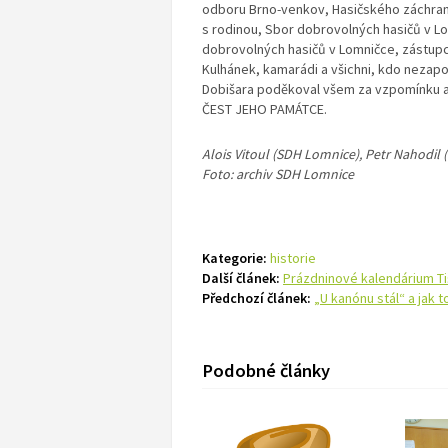
odboru Brno-venkov, Hasičského záchranné
s rodinou, Sbor dobrovolných hasičů v Lo
dobrovolných hasičů v Lomničce, zástupci
Kulhánek, kamarádi a všichni, kdo nezapo
Dobišara poděkoval všem za vzpomínku a s
ČEST JEHO PAMÁTCE.
Alois Vitoul (SDH Lomnice), Petr Nahodil
Foto: archiv SDH Lomnice
Kategorie:
historie
Další článek:
Prázdninové kalendárium T
Předchozí článek:
„U kanónu stál“ a jak t
Podobné články