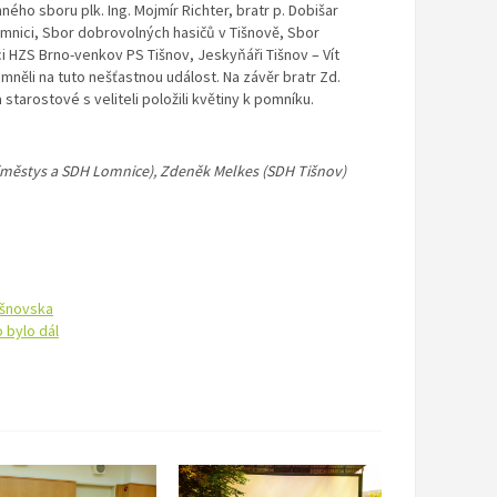
ho sboru plk. Ing. Mojmír Richter, bratr p. Dobišar
mnici, Sbor dobrovolných hasičů v Tišnově, Sbor
 HZS Brno-venkov PS Tišnov, Jeskyňáři Tišnov – Vít
mněli na tuto nešťastnou událost. Na závěr bratr Zd.
tarostové s veliteli položili květiny k pomníku.
 (městys a SDH Lomnice), Zdeněk Melkes (SDH Tišnov)
išnovska
o bylo dál