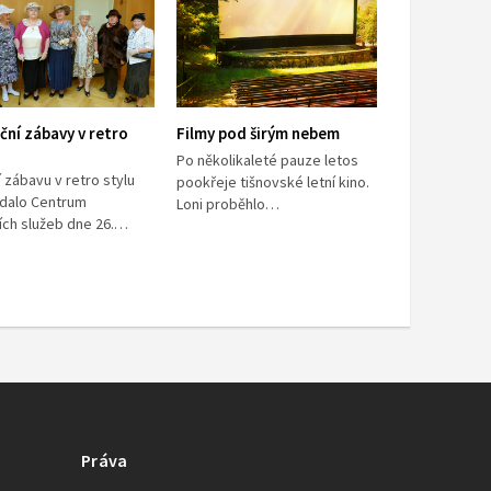
ční zábavy v retro
Filmy pod širým nebem
Po několikaleté pauze letos
 zábavu v retro stylu
pookřeje tišnovské letní kino.
dalo Centrum
Loni proběhlo…
ních služeb dne 26.…
Práva