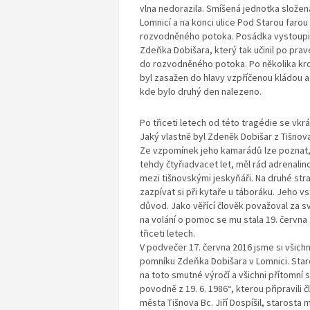
vlna nedorazila. Smíšená jednotka složen
Lomnicí a na konci ulice Pod Starou farou p
rozvodněného potoka. Posádka vystoupil
Zdeňka Dobišara, který tak učinil po prav
do rozvodněného potoka. Po několika kro
byl zasažen do hlavy vzpříčenou kládou a
kde bylo druhý den nalezeno.
Po třiceti letech od této tragédie se vkr
Jaký vlastně byl Zdeněk Dobišar z Tišnov
Ze vzpomínek jeho kamarádů lze poznat, 
tehdy čtyřiadvacet let, měl rád adrenali
mezi tišnovskými jeskyňáři. Na druhé stra
zazpívat si při kytaře u táboráku. Jeho v
důvod. Jako věřící člověk považoval za s
na volání o pomoc se mu stala 19. června
třiceti letech.
V podvečer 17. června 2016 jsme si všichn
pomníku Zdeňka Dobišara v Lomnici. Sta
na toto smutné výročí a všichni přítomní 
povodně z 19. 6. 1986“, kterou připravili 
města Tišnova Bc. Jiří Dospíšil, starosta