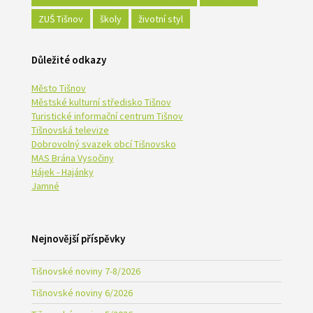
ZUŠ Tišnov
školy
životní styl
Důležité odkazy
Město Tišnov
Městské kulturní středisko Tišnov
Turistické informační centrum Tišnov
Tišnovská televize
Dobrovolný svazek obcí Tišnovsko
MAS Brána Vysočiny
Hájek - Hajánky
Jamné
Nejnovější příspěvky
Tišnovské noviny 7-8/2026
Tišnovské noviny 6/2026