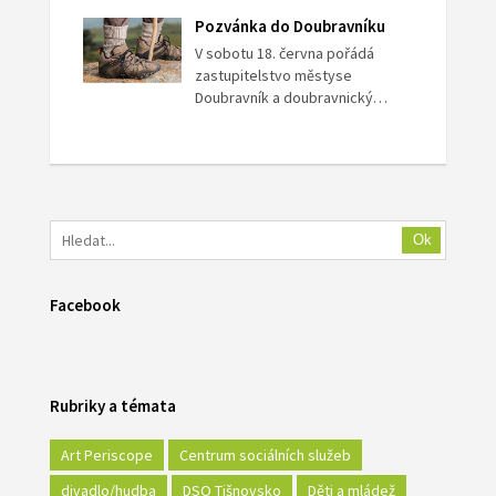
Pozvánka do Doubravníku
V sobotu 18. června pořádá
zastupitelstvo městyse
Doubravník a doubravnický…
Ok
Facebook
Rubriky a témata
Art Periscope
Centrum sociálních služeb
divadlo/hudba
DSO Tišnovsko
Děti a mládež