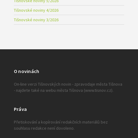
Tišnovské noviny 5/2026
Tišnovské noviny 4/2026
Tišnovské noviny 3/2026
O novinách
On-line verzi Tišnovských novin - zpravodaje města Tišnova
- najdete také na webu města Tišnova (www.tisnov.cz).
Práva
Přetiskování a kopírování redakčních materiálů bez
souhlasu redakce není dovoleno.