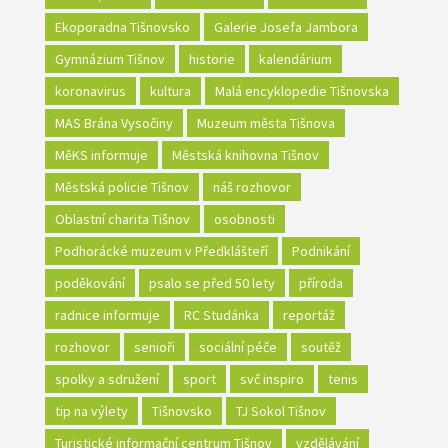
Ekoporadna Tišnovsko
Galerie Josefa Jambora
Gymnázium Tišnov
historie
kalendárium
koronavirus
kultura
Malá encyklopedie Tišnovska
MAS Brána Vysočiny
Muzeum města Tišnova
MěKS informuje
Městská knihovna Tišnov
Městská policie Tišnov
náš rozhovor
Oblastní charita Tišnov
osobnosti
Podhorácké muzeum v Předklášteří
Podnikání
poděkování
psalo se před 50 lety
příroda
radnice informuje
RC Studánka
reportáž
rozhovor
senioři
sociální péče
soutěž
spolky a sdružení
sport
svč inspiro
tenis
tip na výlety
Tišnovsko
TJ Sokol Tišnov
Turistické informační centrum Tišnov
vzdělávání