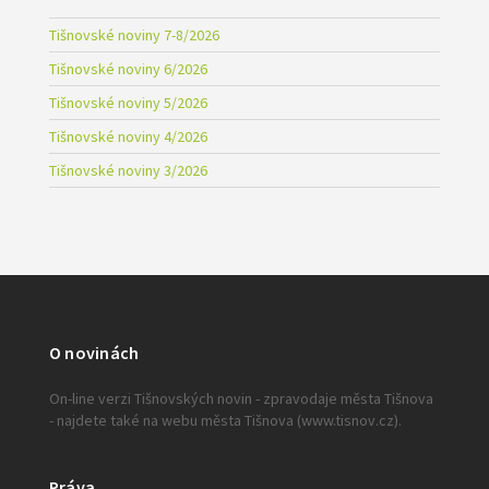
Tišnovské noviny 7-8/2026
Tišnovské noviny 6/2026
Tišnovské noviny 5/2026
Tišnovské noviny 4/2026
Tišnovské noviny 3/2026
O novinách
On-line verzi Tišnovských novin - zpravodaje města Tišnova
- najdete také na webu města Tišnova (www.tisnov.cz).
Práva