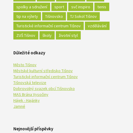
spolky a sdružení
sport
svč inspiro
tenis
tip na výlety
Tišnovsko
TJ Sokol Tišnov
Turistické informační centrum Tišnov
vzdělávání
ZUŠ Tišnov
školy
životní styl
Důležité odkazy
Město Tišnov
Městské kulturní středisko Tišnov
Turistické informační centrum Tišnov
Tišnovská televize
Dobrovolný svazek obcí Tišnovsko
MAS Brána Vysočiny
Hájek - Hajánky
Jamné
Nejnovější příspěvky