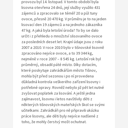
provozu byl 14. listopad. V tomto období byla
lisovna otevřena 24 dnů, její služby využilo 431
zájemců a zpracovalo se téměř 20 a půl tuny
ovoce, přesně 20 470 kg. V průměru je to na jeden
lisovací den 19 zájemců a na jednoho zákazníka
47 kg. A jaká byla letošní úroda? To by se dalo
určit i z přehledu o množství slisovaného ovoce
za posledních deset let. Krajní údaje jsou z roku
2007 a 2010. V roce 2010 bylo v tišnovské lisovně
zpracováno nejvíce ovoce, a to 39 344 kg,
nejméně v roce 2007 – 8 545 kg. Letošní rok byl
průměrný, obsadil páté místo. Díky dotacím,
které poskytuje zahrádkářům město Tišnov,
mohla být před sezonou i po ní provedena
důkladná kontrola veškerého zařízení lisovny i
potřebné opravy. Rovněž nebylo již pět let nutné
zvyšovat poplatek za lisování. A ještě jedna
zajímavost, lisovnu i letos navštívily děti z
některých tišnovských mateřských škol se svými
učitelkami. Zahrádkáři pro ně připravili ukázku
práce lisovny, ale děti byly nejvíce nadšené z
toho, že mohly čerstvý mošt ochutnat.