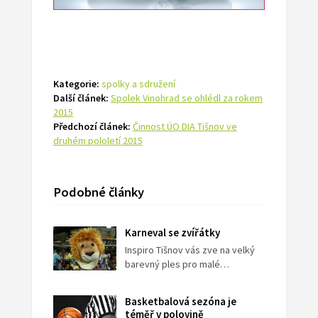
Kategorie:
spolky a sdružení
Další článek:
Spolek Vinohrad se ohlédl za rokem
2015
Předchozí článek:
Činnost ÚO DIA Tišnov ve
druhém pololetí 2015
Podobné články
Karneval se zvířátky
Inspiro Tišnov vás zve na velký
barevný ples pro malé…
Basketbalová sezóna je
téměř v polovině