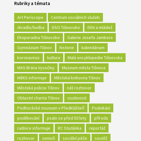
Rubriky a témata
Art Periscope
Centrum sociálních služeb
divadlo/hudba
DSO Tišnovsko
Děti a mládež
Ekoporadna Tišnovsko
Galerie Josefa Jambora
Gymnázium Tišnov
historie
kalendárium
koronavirus
kultura
Malá encyklopedie Tišnovska
MAS Brána Vysočiny
Muzeum města Tišnova
MěKS informuje
Městská knihovna Tišnov
Městská policie Tišnov
náš rozhovor
Oblastní charita Tišnov
osobnosti
Podhorácké muzeum v Předklášteří
Podnikání
poděkování
psalo se před 50 lety
příroda
radnice informuje
RC Studánka
reportáž
rozhovor
senioři
sociální péče
soutěž