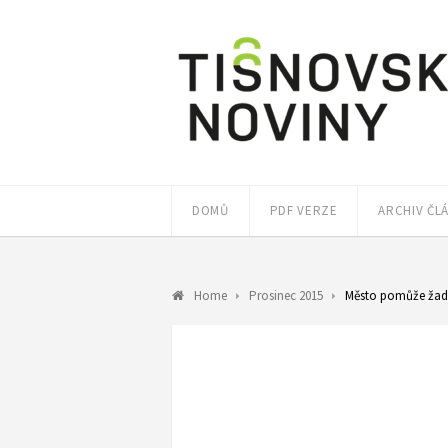
DOMŮ
PDF VERZE
ARCHIV ČL
Home
Prosinec 2015
Město pomůže žada