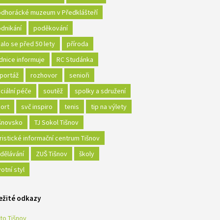
dhorácké muzeum v Předklášteří
dnikání
poděkování
alo se před 50 lety
příroda
dnice informuje
RC Studánka
portáž
rozhovor
senioři
ciální péče
soutěž
spolky a sdružení
ort
svč inspiro
tenis
tip na výlety
šnovsko
TJ Sokol Tišnov
ristické informační centrum Tišnov
dělávání
ZUŠ Tišnov
školy
votní styl
ežité odkazy
to Tišnov