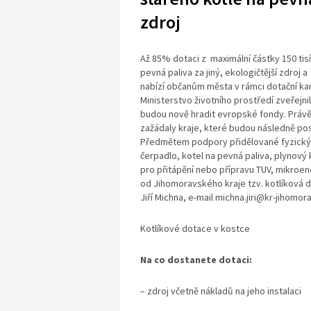
zdroj
Až 85% dotaci z maximální částky 150 tis
pevná paliva za jiný, ekologičtější zdroj
nabízí občanům města v rámci dotační k
Ministerstvo životního prostředí zveřejn
budou nově hradit evropské fondy. Právě 
zažádaly kraje, které budou následně p
Předmětem podpory přidělované fyzický
čerpadlo, kotel na pevná paliva, plynový
pro přitápění nebo přípravu TUV, mikroen
od Jihomoravského kraje tzv. kotlíková d
Jiří Michna, e-mail michna.jiri@kr-jihomora
Kotlíkové dotace v kostce
Na co dostanete dotaci:
– zdroj včetně nákladů na jeho instalaci