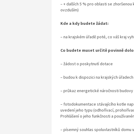
– + dalších 5 % pro oblasti se zhoršenou
ovzduším)
Kde a kdy budete žádat:
– na krajském úřadě poté, co váš kraj vy
Co budete muset určitě povinně dolož
– žádost o poskytnutí dotace
– budou k dispozici na krajských úřadech
– průkaz energetické náročnosti budovy
– fotodokumentace stávajícího kotle na
uvedení jeho typu (odhořívací, prohořívací
Prohlášení o jeho funkčnosti a používané
– písemný souhlas spoluvlastníků domu v p