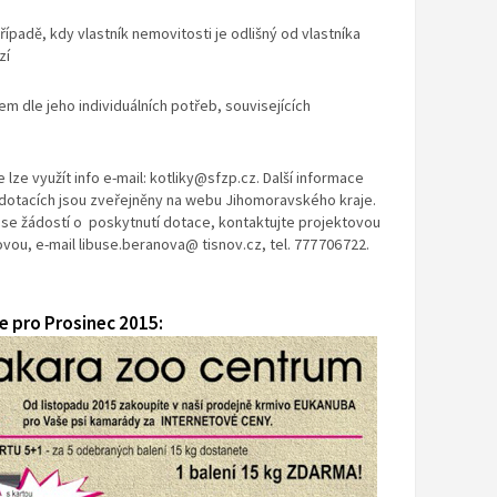
ípadě, kdy vlastník nemovitosti je odlišný od vlastníka
zí
em dle jeho individuálních potřeb, souvisejících
lze využít info e-mail: kotliky@sfzp.cz. Další informace
h dotacích jsou zveřejněny na webu Jihomoravského kraje.
se žádostí o poskytnutí dotace, kontaktujte projektovou
ou, e-mail libuse.beranova@ tisnov.cz, tel. 777 706 722.
 pro Prosinec 2015: