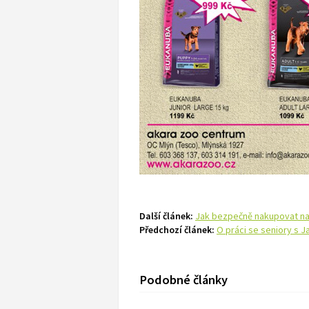
Další článek:
Jak bezpečně nakupovat na
Předchozí článek:
O práci se seniory s 
Podobné články