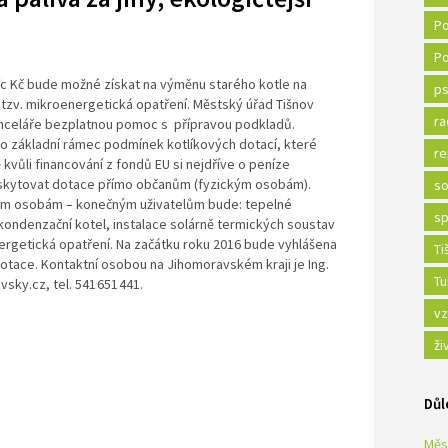
Po
Po
íc Kč bude možné získat na výměnu starého kotle na
ps
 a tzv. mikroenergetická opatření. Městský úřad Tišnov
ra
anceláře bezplatnou pomoc s přípravou podkladů.
ilo základní rámec podmínek kotlíkových dotací, které
re
kvůli financování z fondů EU si nejdříve o peníze
oskytovat dotace přímo občanům (fyzickým osobám).
so
m osobám – konečným uživatelům bude: tepelné
sp
 kondenzační kotel, instalace solárně termických soustav
ergetická opatření. Na začátku roku 2016 bude vyhlášena
Ti
otace. Kontaktní osobou na Jihomoravském kraji je Ing.
Tu
vsky.cz, tel. 541 651 441.
vz
ži
Důl
Měs