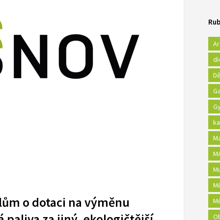
Rub
Ar
di
Dě
Ga
Gy
ka
Ma
MA
Mu
Mě
lům o dotaci na výměnu
Mě
 paliva za jiný, ekologičtější
Ob