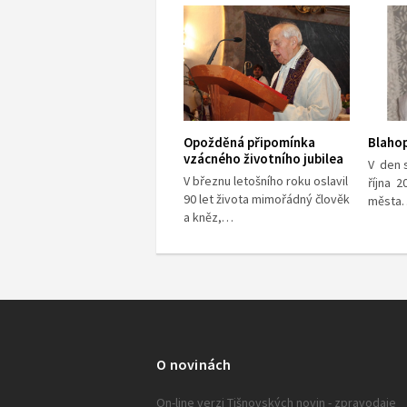
Opožděná připomínka
Blaho
vzácného životního jubilea
V den 
V březnu letošního roku oslavil
října 2
90 let života mimořádný člověk
města
a kněz,…
O novinách
On-line verzi Tišnovských novin - zpravodaje