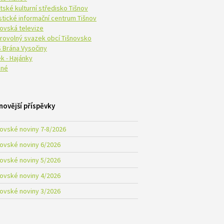
tské kulturní středisko Tišnov
istické informační centrum Tišnov
novská televize
rovolný svazek obcí Tišnovsko
 Brána Vysočiny
k - Hajánky
né
novější příspěvky
novské noviny 7-8/2026
novské noviny 6/2026
novské noviny 5/2026
novské noviny 4/2026
novské noviny 3/2026