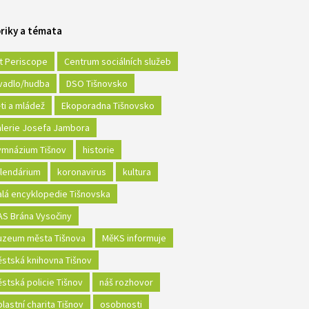
riky a témata
t Periscope
Centrum sociálních služeb
vadlo/hudba
DSO Tišnovsko
ti a mládež
Ekoporadna Tišnovsko
lerie Josefa Jambora
mnázium Tišnov
historie
lendárium
koronavirus
kultura
lá encyklopedie Tišnovska
S Brána Vysočiny
zeum města Tišnova
MěKS informuje
stská knihovna Tišnov
stská policie Tišnov
náš rozhovor
lastní charita Tišnov
osobnosti