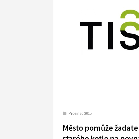
Prosinec 2015
Město pomůže žadate
starého kotle na pevná