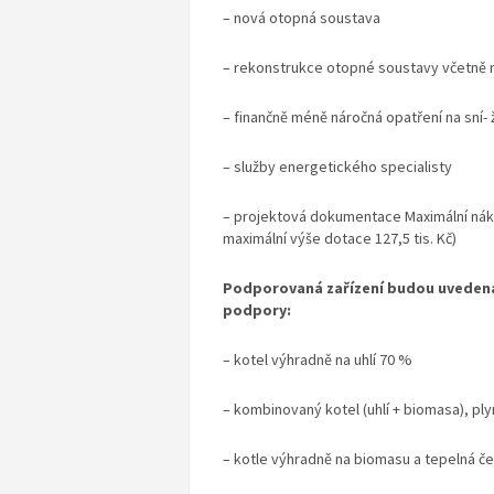
– nová otopná soustava
– rekonstrukce otopné soustavy včetně n
– finančně méně náročná opatření na sní- 
– služby energetického specialisty
– projektová dokumentace Maximální nákla
maximální výše dotace 127,5 tis. Kč)
Podporovaná zařízení budou uveden
podpory:
– kotel výhradně na uhlí 70 %
– kombinovaný kotel (uhlí + biomasa), pl
– kotle výhradně na biomasu a tepelná č