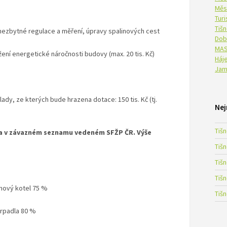
Měs
Tur
Tiš
ezbytné regulace a měření, úpravy spalinových cest
Dob
MAS
žení energetické náročnosti budovy (max. 20 tis. Kč)
Háje
Jam
dy, ze kterých bude hrazena dotace: 150 tis. Kč (tj.
Nej
Tiš
a v závazném seznamu vedeném SFŽP ČR. Výše
Tiš
Tiš
Tiš
ynový kotel 75 %
Tiš
erpadla 80 %