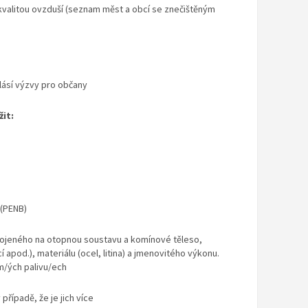
 kvalitou ovzduší (seznam měst a obcí se znečištěným
hlásí výzvy pro občany
it:
 (PENB)
pojeného na otopnou soustavu a komínové těleso,
 apod.), materiálu (ocel, litina) a jmenovitého výkonu.
m/ých palivu/ech
řípadě, že je jich více