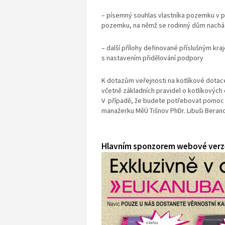
– písemný souhlas vlastníka pozemku v př
pozemku, na němž se rodinný dům nachá
– další přílohy definované příslušným kraj
s nastavením přidělování podpory
K dotazům veřejnosti na kotlíkové dotace 
včetně základních pravidel o kotlíkovýc
V případě, že budete potřebovat pomoc 
manažerku MěÚ Tišnov PhDr. Libuši Beranov
Hlavním sponzorem webové verze