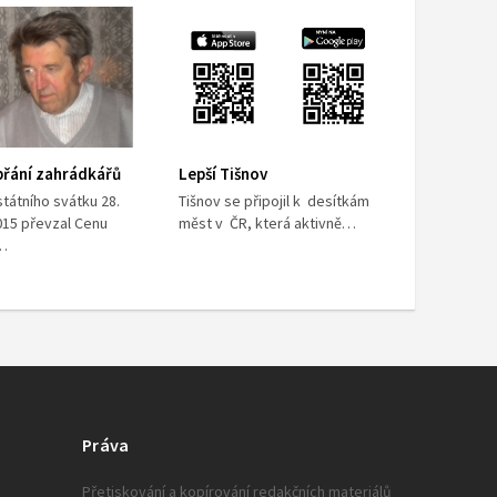
přání zahrádkářů
Lepší Tišnov
státního svátku 28.
Tišnov se připojil k desítkám
015 převzal Cenu
měst v ČR, která aktivně…
…
Práva
Přetiskování a kopírování redakčních materiálů