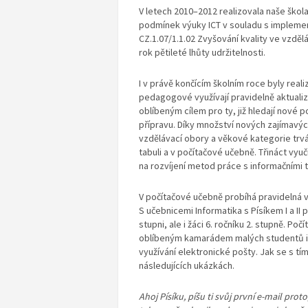
V letech 2010–2012 realizovala naše ško
podmínek výuky ICT v souladu s implement
CZ.1.07/1.1.02 Zvyšování kvality ve vzdělá
rok pětileté lhůty udržitelnosti.
I v právě končícím školním roce byly realiz
pedagogové využívají pravidelně aktualiz
oblíbeným cílem pro ty, již hledají nové 
přípravu. Díky množství nových zajímavýc
vzdělávací obory a věkové kategorie trvá 
tabuli a v počítačové učebně. Třináct vy
na rozvíjení metod práce s informačními 
V počítačové učebně probíhá pravidelná vý
S učebnicemi Informatika s Písíkem I a II 
stupni, ale i žáci 6. ročníku 2. stupně. Po
oblíbeným kamarádem malých studentů info
využívání elektronické pošty. Jak se s t
následujících ukázkách.
Ahoj Písíku, píšu ti svůj první e-mail prot