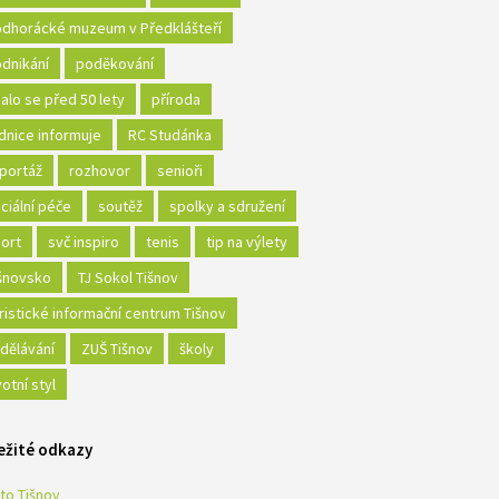
dhorácké muzeum v Předklášteří
dnikání
poděkování
alo se před 50 lety
příroda
dnice informuje
RC Studánka
portáž
rozhovor
senioři
ciální péče
soutěž
spolky a sdružení
ort
svč inspiro
tenis
tip na výlety
šnovsko
TJ Sokol Tišnov
ristické informační centrum Tišnov
dělávání
ZUŠ Tišnov
školy
votní styl
ežité odkazy
to Tišnov