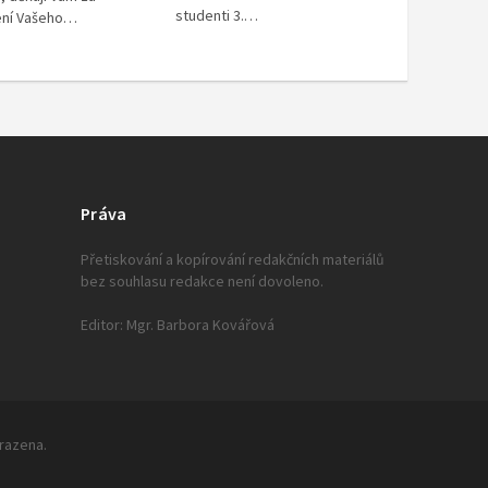
studenti 3.…
ení Vašeho…
Práva
Přetiskování a kopírování redakčních materiálů
bez souhlasu redakce není dovoleno.
Editor: Mgr. Barbora Kovářová
hrazena.