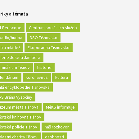
riky a témata
t Periscope
Centrum sociálních služeb
vadlo/hudba
DSO Tišnovsko
ti a mládež
Ekoporadna Tišnovsko
lerie Josefa Jambora
mnázium Tišnov
historie
lendárium
koronavirus
kultura
lá encyklopedie Tišnovska
S Brána Vysočiny
zeum města Tišnova
MěKS informuje
stská knihovna Tišnov
stská policie Tišnov
náš rozhovor
lastní charita Tišnov
osobnosti