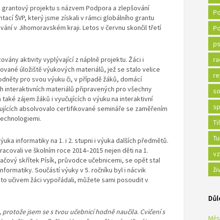
la grantový projektu s názvem Podpora a zlepšování
Po
ací ŠVP, který jsme získali v rámci globálního grantu
vání v Jihomoravském kraji. Letos v červnu skončil třetí
Po
ps
ovány aktivity vyplývající z náplně projektu. Žáci i
ra
ované úložiště výukových materiálů, jež se stalo velice
re
podněty pro svou výuku či, v případě žáků, domácí
h interaktivních materiálů připravených pro všechny
so
také zájem žáků i vyučujících o výuku na interaktivní
sp
učujících absolvovalo certifikované semináře se zaměřením
technologiemi.
Ti
Tu
uka informatiky na 1. i 2. stupni i výuka dalších předmětů.
pracovali ve školním roce 2014–2015 nejen děti na 1.
vz
čítačový skřítek Písík, průvodce učebnicemi, se opět stal
ži
rmatiky. Součástí výuky v 5. ročníku byl i nácvik
ímto učivem žáci vypořádali, můžete sami posoudit v
Důl
o, protože jsem se s tvou učebnicí hodně naučila. Cvičení s
Měs