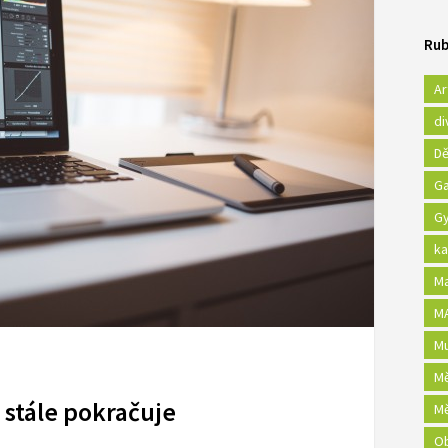
Rub
Ar
di
Dě
Ga
Gy
ka
Ma
MA
Mu
Mě
 stále pokračuje
Mě
Ob