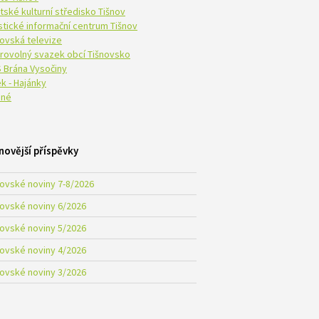
tské kulturní středisko Tišnov
istické informační centrum Tišnov
novská televize
rovolný svazek obcí Tišnovsko
 Brána Vysočiny
k - Hajánky
né
novější příspěvky
novské noviny 7-8/2026
novské noviny 6/2026
novské noviny 5/2026
novské noviny 4/2026
novské noviny 3/2026