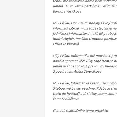
tebou mě zabavila a doma jsem si zkoušela
uměla. Byl to vážně hezký rok. Těším se na
Barbora Vašíčková
Milý Písíku! Líbily se mi hodiny s tvojí u
informací. Líbí se mi na tobě i to, jak jsi
jednička z informatiky. A také díky tobě 
budeš chybět. Posílám ti mnoho pozdravů,
Eliška Tešnarová
Milý Písíku! Informatika mě moc baví, prot
naučila spoustu věcí. Díky tobě jsem se na
umím psát bez chyb. Opravdu mi budeš c
S pozdravem Adéla Čtveráková
Milý Pisíku, Informatika s tebou se mi moc
S tebou mě bavilo všechno. Kdybych si měl
textu do hvězdičkové složky. Jsem smutná
Ester Sedláčková
členové realizačního týmu projektu