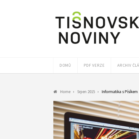
DOMŮ
PDF VERZE
ARCHIV ČL
Home
Srpen 2015
Informatika s Písíkem 