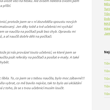
 uložit věci na flešku. Ale ovšem některá cvičení jsem
Měs
 příští.
Tur
Tiš
Dob
čebnicí, protože jsem se v ní dozvěděla spoustu nových
MAS
 namalovaný. Jen díky tobě a tvé učebnici mi vychází
Háje
jsem se naučila na počítači psát bez chyb. Opravdu mi
Jam
 a ať naučíš dobře děti na počítači.
Nej
ože jsi nás provázel touto učebnicí, ve které jsem se
učila psát referáty na počítači a posílat e-maily. A také
hybět.
Tiš
Tiš
 líbila. To, co jsem se s tebou naučila, bylo moc zábavné!!!
Tiš
a vybrat, co mě bavilo nejvíce, tak to bylo asi ukládání
Tiš
 z toho, že se s tvou učebnicí musím loučit.
Tiš