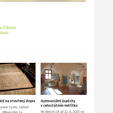
o Příbrami
 dopis
ěď na otevřený dopis
Gymnaziální úspěchy
v celostátním měřítku
 pane Sysle, vážení
Ve dnech 19. až 21. 6. 2015 se
, děkuji Vám za