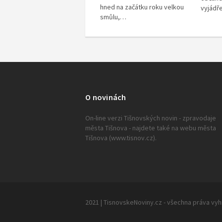
hned na začátku roku velkou
vyjádř
smůlu,…
O novinách
On-line verzi Tišnovských novin - zpravodaje
města Tišnova - najdete také na webu města
Tišnova (www.tisnov.cz).
2021 | TisnovskeNoviny.cz - všechna práva vy