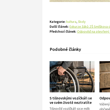
Kategorie:
kultura
,
školy
Další článek:
Exkurze žáků ZŠ Smíškova d
Předchozí článek:
Odpověď na otevřený
Podobné články
S tišnovskými vozíčkáři se
Odpov
ve svém životě neztratíte
Vážený
Tišnovští vozíčkáři sice měli
občané