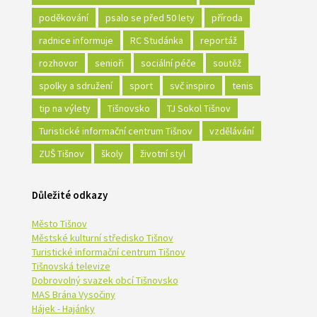
poděkování
psalo se před 50 lety
příroda
radnice informuje
RC Studánka
reportáž
rozhovor
senioři
sociální péče
soutěž
spolky a sdružení
sport
svč inspiro
tenis
tip na výlety
Tišnovsko
TJ Sokol Tišnov
Turistické informační centrum Tišnov
vzdělávání
ZUŠ Tišnov
školy
životní styl
Důležité odkazy
Město Tišnov
Městské kulturní středisko Tišnov
Turistické informační centrum Tišnov
Tišnovská televize
Dobrovolný svazek obcí Tišnovsko
MAS Brána Vysočiny
Hájek - Hajánky