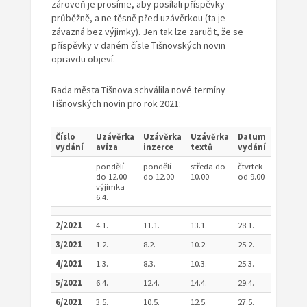
zároveň je prosíme, aby posílali příspěvky
průběžně, a ne těsně před uzávěrkou (ta je
závazná bez výjimky). Jen tak lze zaručit, že se
příspěvky v daném čísle Tišnovských novin
opravdu objeví.
Rada města Tišnova schválila nové termíny
Tišnovských novin pro rok 2021:
Číslo
Uzávěrka
Uzávěrka
Uzávěrka
Datum
vydání
avíza
inzerce
textů
vydání
pondělí
pondělí
středa do
čtvrtek
do 12.00
do 12.00
10.00
od 9.00
výjimka
6.4.
2/2021
4.1.
11.1.
13.1.
28.1.
3/2021
1.2.
8.2.
10.2.
25.2.
4/2021
1.3.
8.3.
10.3.
25.3.
5/2021
6.4.
12.4.
14.4.
29.4.
6/2021
3.5.
10.5.
12.5.
27.5.