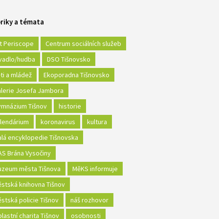
riky a témata
t Periscope
Centrum sociálních služeb
vadlo/hudba
DSO Tišnovsko
ti a mládež
Ekoporadna Tišnovsko
lerie Josefa Jambora
mnázium Tišnov
historie
lendárium
koronavirus
kultura
lá encyklopedie Tišnovska
S Brána Vysočiny
zeum města Tišnova
MěKS informuje
stská knihovna Tišnov
stská policie Tišnov
náš rozhovor
lastní charita Tišnov
osobnosti