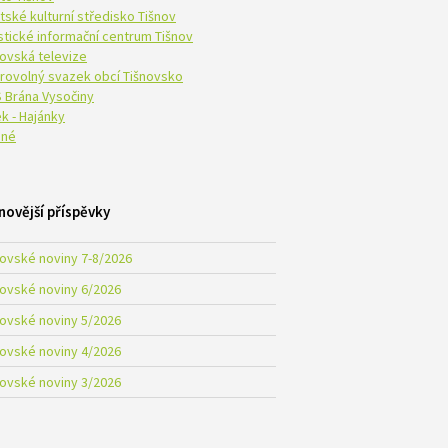
tské kulturní středisko Tišnov
istické informační centrum Tišnov
novská televize
rovolný svazek obcí Tišnovsko
 Brána Vysočiny
k - Hajánky
né
novější příspěvky
novské noviny 7-8/2026
novské noviny 6/2026
novské noviny 5/2026
novské noviny 4/2026
novské noviny 3/2026