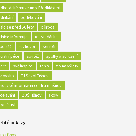
dhorácké muzeum v Předklášteří
dnikání
poděkování
alo se před 50 lety
příroda
dnice informuje
RC Studánka
portáž
rozhovor
senioři
ciální péče
soutěž
spolky a sdružení
ort
svč inspiro
tenis
tip na výlety
šnovsko
TJ Sokol Tišnov
ristické informační centrum Tišnov
dělávání
ZUŠ Tišnov
školy
votní styl
ežité odkazy
to Tišnov