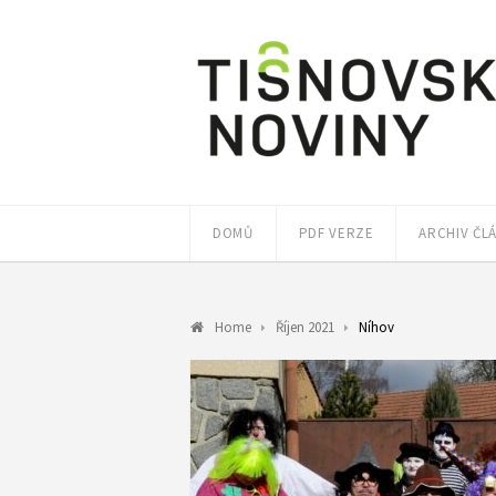
DOMŮ
PDF VERZE
ARCHIV ČL
Home
Říjen 2021
Níhov