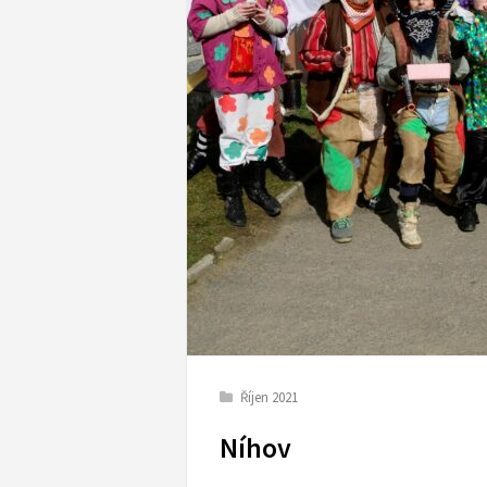
Říjen 2021
Níhov