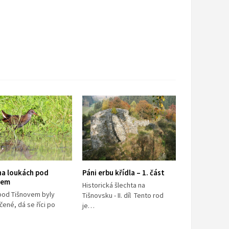
na loukách pod
Páni erbu křídla – 1. část
vem
Historická šlechta na
pod Tišnovem byly
Tišnovsku - II. díl Tento rod
ené, dá se říci po
je…