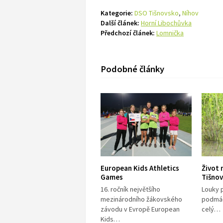
Kategorie:
DSO Tišnovsko
,
Níhov
Další článek:
Horní Libochůvka
Předchozí článek:
Lomnička
Podobné články
European Kids Athletics
Život 
Games
Tišno
16. ročník největšího
Louky 
mezinárodního žákovského
podmáč
závodu v Evropě European
celý…
Kids…