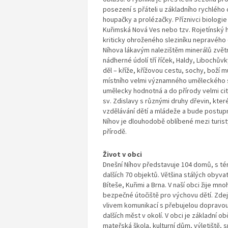
posezení s přáteli u základního rychlého o
houpačky a prolézačky. Příznivci biologi
Kuřimská Nová Ves nebo tzv. Rojetínský 
kriticky ohroženého sleziníku nepravého 
Níhova lákavým nalezištěm minerálů zvětr
nádherné údolí tří říček, Haldy, Libochův
děl – kříže, křížovou cestu, sochy, boží m
místního velmi významného uměleckého soc
umělecky hodnotná a do přírody velmi citl
sv. Zdislavy s různými druhy dřevin, kte
vzdělávání dětí a mládeže a bude postup
Níhov je dlouhodobě oblíbené mezi turisty
přírodě.
Život v obci
Dnešní Níhov představuje 104 domů, s témě
dalších 70 objektů. Většina stálých obyva
Bíteše, Kuřimi a Brna. V naší obci žije mn
bezpečné útočiště pro výchovu dětí. Zdej
vlivem komunikací s přebujelou dopravou,
dalších měst v okolí. V obci je základní o
mateřská škola, kulturní dům, výletiště, 