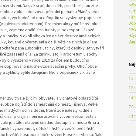
Měs
bčerstvení. Na své si přijdou i děti, pro které jsou zde
Tur
e mohou v okolí obdivovat přírodní památku Pláně v obci
Tiš
hadec, východně od obce Rojetín se vyskytuje populace
Dob
(Asplenium adulterinum). Pro mineralogy může být okolí
MAS
alin, zejména opálů. Pro turisty je bezesporu lákavé
Háje
ky a Loučky. V okolí Níhova lze nalézt desítky uměleckých
Jam
uky, kované občerstvení a další. Většina z nich je dílem
haře pana Lubomíra Laciny, který již desítky let vytváří
ivě zasazená díla. Za zmínku stojí i arboretum u sochy
ré bylo vysazeno v roce 2019 za účelem budoucího
Nej
ně doplňováno naučně-vzdělávacími prvky. Okolí obce
 a cyklisty vyhledávajícími klid a odpočinek v krásné
Tiš
Tiš
Tiš
ř 250 trvale žijícími obyvateli a v chatové oblasti čítá
tel obce dojíždí do zaměstnání do měst, Tišnova, Velké
Tiš
oho mladých rodin s dětmi, které zde nalezly klidné a
Tiš
ší krásná krajina není narušována vlivem velkoměsta a
 ale je stále relativně snadno dostupná z města Brna a
bčanská vybavenost, dětská hřiště, víceúčelové hřiště,
sportoviště, hospoda a občerstvení Kiosek u rybníka. Dále