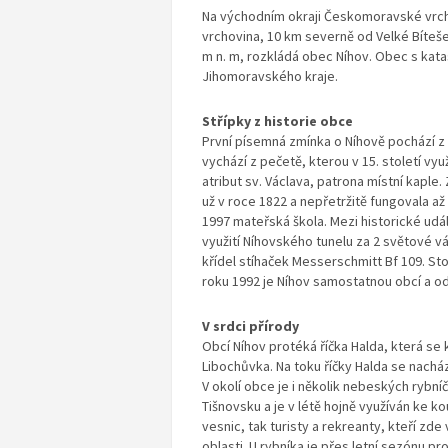
Na východním okraji Českomoravské vrcho
vrchovina, 10 km severně od Velké Bíteš
m n. m, rozkládá obec Níhov. Obec s kata
Jihomoravského kraje.
Střípky z historie obce
První písemná zmínka o Níhově pochází z
vychází z pečetě, kterou v 15. století vy
atribut sv. Václava, patrona místní kaple. 
už v roce 1822 a nepřetržitě fungovala a
1997 mateřská škola. Mezi historické udál
využití Níhovského tunelu za 2 světové vá
křídel stíhaček Messerschmitt Bf 109. St
roku 1992 je Níhov samostatnou obcí a od
V srdci přírody
Obcí Níhov protéká říčka Halda, která se k
Libochůvka. Na toku říčky Halda se nacháze
V okolí obce je i několik nebeských rybníč
Tišnovsku a je v létě hojně využíván ke ko
vesnic, tak turisty a rekreanty, kteří zde
oblasti. U rybníka je přes letní sezónu 