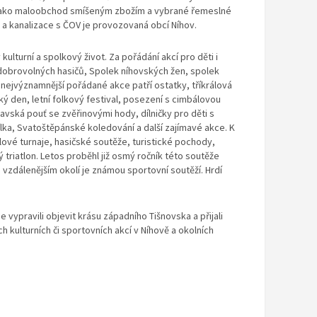
, jako maloobchod smíšeným zbožím a vybrané řemeslné
d a kanalizace s ČOV je provozovaná obcí Níhov.
 kulturní a spolkový život. Za pořádání akcí pro děti i
 dobrovolných hasičů, Spolek níhovských žen, spolek
i nejvýznamnější pořádané akce patří ostatky, tříkrálová
ý den, letní folkový festival, posezení s cimbálovou
vská pouť se zvěřinovými hody, dílničky pro děti s
a, Svatoštěpánské koledování a další zajímavé akce. K
ové turnaje, hasičské soutěže, turistické pochody,
 triatlon. Letos proběhl již osmý ročník této soutěže
i vzdálenějším okolí je známou sportovní soutěží. Hrdí
e vypravili objevit krásu západního Tišnovska a přijali
 kulturních či sportovních akcí v Níhově a okolních