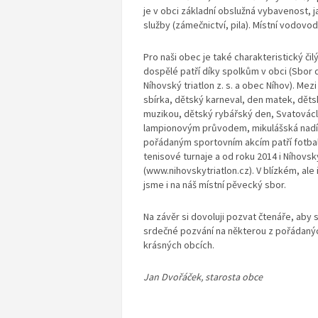
je v obci základní obslužná vybavenost
služby (zámečnictví, pila). Místní vodovo
Pro naši obec je také charakteristický čilý
dospělé patří díky spolkům v obci (Sbor
Níhovský triatlon z. s. a obec Níhov). Mez
sbírka, dětský karneval, den matek, dětsk
muzikou, dětský rybářský den, Svatovácla
lampionovým průvodem, mikulášská nadílk
pořádaným sportovním akcím patří fotbal
tenisové turnaje a od roku 2014 i Níhovský
(www.nihovskytriatlon.cz). V blízkém, ale 
jsme i na náš místní pěvecký sbor.
Na závěr si dovoluji pozvat čtenáře, aby s
srdečné pozvání na některou z pořádaných
krásných obcích.
Jan Dvořáček, starosta obce