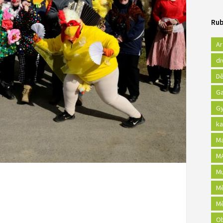
Rub
Ar
di
Dě
Ga
Gy
ka
Ma
MA
Mu
Mě
Mě
Ob