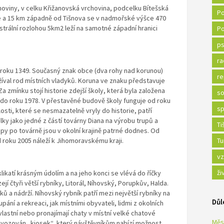
viny, v celku Křižanovská vrchovina, podcelku Bítešská
Po
e a 15 km západně od Tišnova se v nadmořské výšce 470
strální rozlohou 5km2 leží na samotné západní hranici
Po
ps
ra
 roku 1349. Současný znak obce (dva rohy nad korunou)
re
užíval rod místních vladyků. Koruna ve znaku představuje
Za zmínku stojí historie zdejší školy, která byla založena
so
ž do roku 1978. V přestavěné budově školy funguje od roku
sp
osti, které se nesmazatelně vryly do historie, patří
lky jako jedné z částí továrny Diana na výrobu trupů a
Ti
opy po továrně jsou v okolní krajině patrné dodnes. Od
 roku 2005 náleží k Jihomoravskému kraji.
Tu
vz
ži
likatí krásným údolím a na jeho konci se vlévá do říčky
jí čtyři větší rybníky, Litorál, Níhovský, Porupkův, Halda.
ků a nádrží. Níhovský rybník patří mezi největší rybníky na
Důl
upání a rekreaci, jak místními obyvateli, lidmi z okolních
 vlastní nebo pronajímají chaty v místní velké chatové
Měs
provozován „kiosek“, který návštěvníkům nabízí možnost