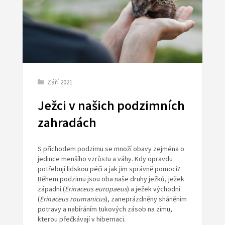
Září 2021
Ježci v našich podzimních
zahradách
S příchodem podzimu se množí obavy zejména o
jedince menšího vzrůstu a váhy. Kdy opravdu
potřebují lidskou péči a jak jim správně pomoci?
Během podzimu jsou oba naše druhy ježků, ježek
západní (
Erinaceus europaeus
) a ježek východní
(
Erinaceus roumanicus
), zaneprázdněny sháněním
potravy a nabíráním tukových zásob na zimu,
kterou přečkávají v hibernaci.