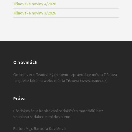
Tišnovské noviny 4/2026
Tišnovské noviny 3/2026
O novinách
On-line verzi Tišnovských novin - zpravodaje města Tišnova
- najdete také na webu města Tišnova (www.tisnov.cz).
Práva
Přetiskování a kopírování redakčních materiálů bez
souhlasu redakce není dovoleno.
Editor: Mgr. Barbora Kovářová