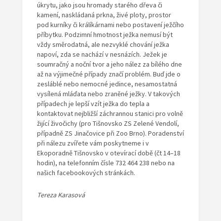
úkrytu, jako jsou hromady starého dřeva či
kamení, naskládaná prkna, živé ploty, prostor
pod kurníky či králíkárnami nebo postavení ježčího
příbytku. Podzimní hmotnost ježka nemusí být
vždy směrodatná, ale nezvyklé chování ježka
napoví, zda se nachází v nesnázích. Ježek je
soumračný a noční tvor a jeho nález za bílého dne
až na výjimečné případy značí problém. Buď jde o
zesláblé nebo nemocné jedince, nesamostatná
vysílená mláďata nebo zraněné ježky. V takových
případech je lepší vzít ježka do tepla a
kontaktovat nejbližší záchrannou stanici pro volně
žijící živočichy (pro Tišnovsko ZS Zelené Vendolí,
případně ZS Jinačovice při Zoo Brno). Poradenství
při nálezu zvířete vám poskytneme i v
Ekoporadně Tišnovsko v otevírací době (čt 14–18
hodin), na telefonním čísle 732 464 238 nebo na
našich facebookových stránkách.
Tereza Karasová