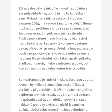
Zdravý dospělý ježek přikrmovat nepotřebuje,
ale přilepšíte-li mu, pomůže mu to k přečkání
zimy. Pokud má ježek na začátku listopadu
alespoň 500g, má velkou šanci zimu přežít. Nemá-
li zdravotní problém a chová se přirozeně, stačí
takovým jedincům přikrmování na zahradě.
Podáváme vařené maso (kuřecí, hovězí, ryby)
nebo kočičí a psí kapsičky či konzervy, vařené
vejce, případně i granule. Ježek je hmyzožravec a
podávání jablíček či jiného ovoce nebo zeleniny
neocení. Do jejich jídelníčku také nepatří piškoty,
sladkosti, tvaroh, mléko a mléčné výrobky, po
kterých mohou mít velmi vážné trávicí potíže.
Samozřejmostí je i mělká miska s čerstvou vodou.
Krmení by mělo být umístěno pod stříškou a
chráněno před deštěm. S přikrmováním skončíme
s úderem prvních mrazů, aby jim zmrzlá potrava
nezpůsobila zdravotní obtíže, odvykli si stále
nabízené potravy a včas se uložili k zimnímu
spánku. Ježci velmi ocení i možnost vhodného