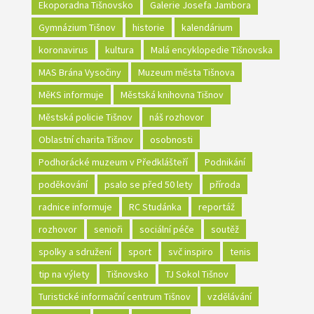
Ekoporadna Tišnovsko
Galerie Josefa Jambora
Gymnázium Tišnov
historie
kalendárium
koronavirus
kultura
Malá encyklopedie Tišnovska
MAS Brána Vysočiny
Muzeum města Tišnova
MěKS informuje
Městská knihovna Tišnov
Městská policie Tišnov
náš rozhovor
Oblastní charita Tišnov
osobnosti
Podhorácké muzeum v Předklášteří
Podnikání
poděkování
psalo se před 50 lety
příroda
radnice informuje
RC Studánka
reportáž
rozhovor
senioři
sociální péče
soutěž
spolky a sdružení
sport
svč inspiro
tenis
tip na výlety
Tišnovsko
TJ Sokol Tišnov
Turistické informační centrum Tišnov
vzdělávání