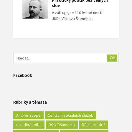
Praktický politik bez velkých
slov
V září uplyne 110 let od úmrtí
JUDr. Václava Šíleného…
Ok
Facebook
Rubriky a témata
Art Periscope
Centrum sociálních služeb
divadlo/hudba
DSO Tišnovsko
Děti a mládež