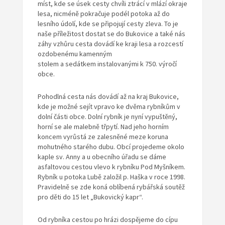
míst, kde se úsek cesty chvíli ztrácí v mlází okraje
lesa, nicméně pokračuje podél potoka až do
lesního údolí, kde se připojují cesty zleva. To je
naše příležitost dostat se do Bukovice a také nás
záhy vzhůru cesta dovádí ke kraji lesa a rozcestí
ozdobenému kamenným
stolem a sedátkem instalovanými k 750. výročí
obce.
Pohodlná cesta nás dovádí až na kraj Bukovice,
kde je možné sejít vpravo ke dvěma rybníkům v
dolní části obce. Dolní rybník je nyní vypuštěný,
horní se ale malebně třpytí. Nad jeho horním
koncem vyrůstá ze zalesněné meze koruna
mohutného starého dubu. Obcí projedeme okolo
kaple sv. Anny a u obecního úřadu se dáme
asfaltovou cestou vlevo k rybníku Pod Myšníkem.
Rybník u potoka Lubě založil p. Haška v roce 1998.
Pravidelně se zde koná oblíbená rybářská soutěž
pro děti do 15 let „Bukovický kapr“.
Od rybníka cestou po hrázi dospějeme do cípu