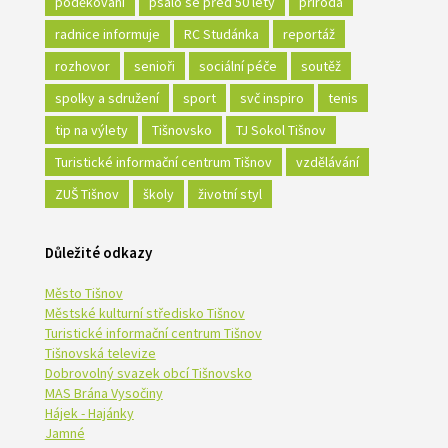
poděkování
psalo se před 50 lety
příroda
radnice informuje
RC Studánka
reportáž
rozhovor
senioři
sociální péče
soutěž
spolky a sdružení
sport
svč inspiro
tenis
tip na výlety
Tišnovsko
TJ Sokol Tišnov
Turistické informační centrum Tišnov
vzdělávání
ZUŠ Tišnov
školy
životní styl
Důležité odkazy
Město Tišnov
Městské kulturní středisko Tišnov
Turistické informační centrum Tišnov
Tišnovská televize
Dobrovolný svazek obcí Tišnovsko
MAS Brána Vysočiny
Hájek - Hajánky
Jamné