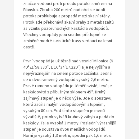
značce vedoucí proti proudu potoka směrem na
Blansko. Zhruba 200 metrů nad obcí se údolí
potoka prohlubuje a propadá mezi skalní stěny.
Potok zde překonává skalní prahy z metabazaltů
za vzniku pozoruhodných kaskád a vodopádů.
Všechny vodopády jsou snadno přístupné ze
zmíněné modré turistické trasy vedoucí na lesní
cestě.
První vodopád je už těsně nad vesnicí Milonice (N
49°21’58.339″, E 16°34’17.229″) a je nejvyšším a
nejvýraznějším na celém potoce Lažánka. Jedná
se o dvouramenný vodopád vysoký 2,6 metru.
Pravé rameno vodopádu je téměř svislé, levé je
kaskádovité s přibližným sklonem 45°. Druhý
zajímavý stupeň je o něco výše. Jde o soustavu,
která začíná malým vodopádovým stupněm,
vysokým 80 cm. Pod tímto stupněm je menší
vývařiště, potok vytváří kruhový záhyb a padá do
kaskády. Ta je vysoká 3 metry. Poslední výraznější
stupeň je soustava dvou menších vodopádů.
Horní je vysoký 1,3 metru, spodní pak 1,6 metru.