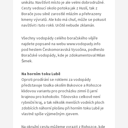
unikátu. Navštívit místo je ale velmi dobrodružné.
Cesty vedoucí okolo potoka jak z Huslí, tak z
Borače jsou silně zarostlé mlázím a přehrazeny
kmeny vývratů. Ale kdo má chuť, může se pokusit
navštívit i tuto rokli. Určitě nebude zklamán.
Všechny vodopády celého boračského vějíře
najdete popsané na webu www.vodopady.info
pod heslem Českomoravská Vysočina, podheslo
Boračské vodopády, kde je zdokumentoval Milan
Šimek.
Na horním toku Lubě
Oproti prodírání se roklemi za vodopády
představuje toulka okolím Bukovice a Rohozce
klidovou variantu pro procházku zimní či jarní
krajinou pro kohokoliv. Tišnovsko celkově není
rybniční kraj, a tak několik menších vodních ploch
zdobících náhorní plošinu při horním toku Lubě je
vlastně spíše výjimečným zjevem.
Na okružní cestu můžeme vyrazit z Rohozce, kde