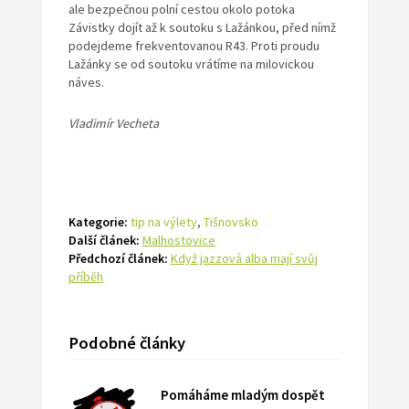
ale bezpečnou polní cestou okolo potoka
Závistky dojít až k soutoku s Lažánkou, před nímž
podejdeme frekventovanou R43. Proti proudu
Lažánky se od soutoku vrátíme na milovickou
náves.
Vladimír Vecheta
Kategorie:
tip na výlety
,
Tišnovsko
Další článek:
Malhostovice
Předchozí článek:
Když jazzová alba mají svůj
příběh
Podobné články
Pomáháme mladým dospět