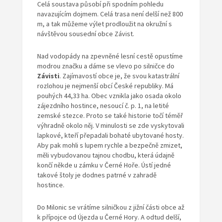
Celá soustava působí při spodním pohledu
navazujícím dojmem. Celá trasa není delší než 800
m, a tak můžeme výlet prodloužit na okružní s
návštěvou sousední obce Závist.
Nad vodopády na zpevněné lesní cestě opustíme
modrou značku a dáme se vlevo po silničce do
Závisti
. Zajímavostí obce je, že svou katastrální
rozlohou je nejmenší obcí České republiky. Má
pouhých 44,33 ha. Obec vznikla jako osada okolo
zájezdního hostince, nesoucí č. p. 1, na letité
zemské stezce. Proto se také historie točí téměř
výhradně okolo něj. V minulosti se zde vyskytovali
lapkové, kteří přepadali bohaté ubytované hosty.
Aby pak mohli s lupem rychle a bezpečně zmizet,
měli vybudovanou tajnou chodbu, která údajně
končí někde u zámku v Černé Hoře. Ústí jedné
takové štoly je dodnes patrné v zahradě
hostince.
Do Milonic se vrátíme silničkou z jižní části obce až
k přípojce od Újezda u Černé Hory. A odtud delší,