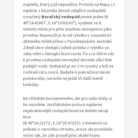
majitele, který ji již nepoužívá. Protože na Mapy.cz
najdete z bezmála deseti zdejších vodopádů
označený
Boračský vodopád
jenom jeden (N
49°24.41867′, E 16°19.83167′), vydáme se k
tomuto místu pro jeho snadnou dostupnost jako
prvnímu. Nejsnazší je to od rybníka v sousedství
dětského hřiště přímo v Pernštejnském Jestřabí.
Zdejší ulice sledující odtok potoka z rybníka se
záhy mění v klesající lesní cestu. Po cca 300 m vás
k prvnímu vodopádu neomylně dovede sílící hluk
padající vody. Vodopád je asi 2 m vysoký a leží na
rozhraní rul a svorů. Budete-li pokračovat okolo
potoka níže, narazíte na ještě tři další menší
kaskády.
Na středním bezejmenném, ale pro naše účely si
ho nazvěme Jestřabském potoce najdeme
nejatraktivnější vodopád hned na dolním okraji
lesa
(N 49°24.22272′, E 16°20.47322′). V minulosti se
jednalo o zarostlou strouhu, eroze ale proměnila
místo tak, že zde proudí přes skalní hranu