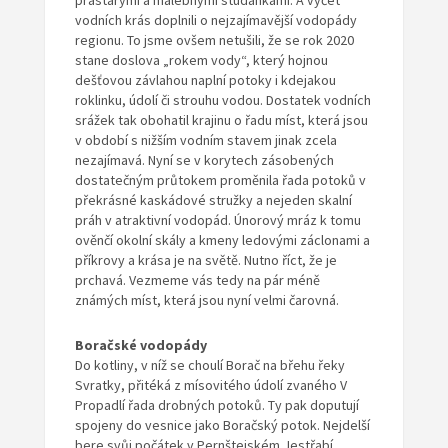
prastarými a malebnými studánkami. A výčet
vodních krás doplnili o nejzajímavější vodopády
regionu. To jsme ovšem netušili, že se rok 2020
stane doslova „rokem vody“, který hojnou
dešťovou závlahou naplní potoky i kdejakou
roklinku, údolí či strouhu vodou. Dostatek vodních
srážek tak obohatil krajinu o řadu míst, která jsou
v období s nižším vodním stavem jinak zcela
nezajímavá. Nyní se v korytech zásobených
dostatečným průtokem proměnila řada potoků v
překrásné kaskádové stružky a nejeden skalní
práh v atraktivní vodopád. Únorový mráz k tomu
ověnčí okolní skály a kmeny ledovými záclonami a
příkrovy a krása je na světě. Nutno říct, že je
prchavá. Vezmeme vás tedy na pár méně
známých míst, která jsou nyní velmi čarovná.
Boračské vodopády
Do kotliny, v níž se choulí Borač na břehu řeky
Svratky, přitéká z mísovitého údolí zvaného V
Propadlí řada drobných potoků. Ty pak doputují
spojeny do vesnice jako Boračský potok. Nejdelší
bere svůj počátek v Pernštejském Jestřabí,