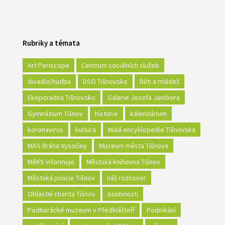
Rubriky a témata
Art Periscope
Centrum sociálních služeb
divadlo/hudba
DSO Tišnovsko
Děti a mládež
Ekoporadna Tišnovsko
Galerie Josefa Jambora
Gymnázium Tišnov
historie
kalendárium
koronavirus
kultura
Malá encyklopedie Tišnovska
MAS Brána Vysočiny
Muzeum města Tišnova
MěKS informuje
Městská knihovna Tišnov
Městská policie Tišnov
náš rozhovor
Oblastní charita Tišnov
osobnosti
Podhorácké muzeum v Předklášteří
Podnikání