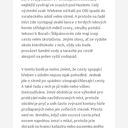
nejbližší vyvěrají ve svazích pod Huslemi. Celý
východní svah hřebene od Kalů po Olší spadá do
svrateckého údolí velmi strmě. A protože na řadě
míst zde vystupují skalní lavice z tvrdých rulových
hornin střídajících měkčí svory, stružky potoků
tekoucí k Borači i Štěpánovicím zde mají svoji
cestu velmi skotačivou. Jinými slovy, ať se vydáte
okolo kteréhokoliv z nich, vždy vás bude
provázet šumění vody a narazíte po cestě
alespoň na jeden vyšší vodopád.
V tomto bodě je nutno zmínit, že cesty spojující
hřeben s údolím nejsou nijak pohodlné. Jednak
jde o strmě po spádnici stoupající/klesající cesty.
A také řada z nich je již málo nebo vůbec
(ne)využívána. Zimní období je sice výhodné pro
prolézání málo navštěvovaných míst, protože
olistění je pryč a sníh často zvýrazní kontury hůře
prošlapaných nebo jen zvířecích stezek. Přesto
není nic divného, když vám vozová cesta před
nosem najednou zmizí v mlází, protože jste
dorazili na hranici katastru nebo pozemku jiného