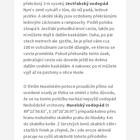
překrásný 3 m vysoký
Jestřabský vodopád
.
Nyní v zimě vytváří v tůni, do níž padá, ledové
jezírko. A okolní skály jsou ozdobeny překrásnými
ledovými záclonami a rampouchy. Podél potoka
stoupá k Jestřabí pohodlná lesní cesta, takže po
ní můžete dojít k dalším kaskádám. Ouha, po pár
stech metrech ale zjistíte, že je před vámi cca
100 m ostružinami zarostlé džungle, ve kterou se
cesta proměnila. Pokud překonáte tento úsek,
pokračující cesta vás dovede ještě ke dvěma
dalším vodním kaskádám. A nakonec po ní můžete
vyjít až na pastviny u obce Husle.
O třetím Huselském potoce proudícím přímo od
uvedené osady je třeba se zmínit z toho důvodu,
že se na tomto potůčku nachází nejvyšší vodopád
Nedvědické vrchoviny.
Huselský vodopád
(N
49°23’56.83″, E 16°20’26.97″) přepadá kolmo přes
hranu mohutného skalního prahu do hloubky 4 m
do skalního kotle. Z čerstvých lomů skalních stěn i
starších fotek je zřejmé, že i zde eroze aktivně
pracuje na vyšší atraktivitě tohoto přírodního