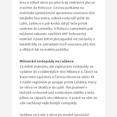
lesa a odtud vlevo po jeho kraji směrem k jihu se
vracíme do Rohozce. Cestou potkáme na
mokřadní společenství upravenou soustavu tůní
lokálního biocentra, odkud voda míří ještě do
Lubě, zatímco o pár kroků dál již teče potok
směrem do Lomničky. V Rohozci samotném pak
můžeme nakonec navštívit VKP Rohozecký
mokřad. Území 300 m jihozápadně od zástavby v
lokalitě Díly za zahradami tvoří soustavu pěti tůní
a vlhkých luk na malém potůčku.
Milonické vodopády na Lažánce
Za méně známými, ale zajímavými vodopády se
vydáme do vzdálenějších obcí Milonice a Závist na
trase mezi Lipůvkou a Černou Horou na silnici 43.
S naším regionem je spojuje potok Lažánka, který
se vlévá ve Skaličce do Lubě. Ten pramení v
Hořické vrchovině nad svitavským údolím a teče
přímo na západ k obci Milonice. A právě na něm se
zde nacházejí nejkrásnější vodopády.
Vydáme se k nim z obce po modré turistické