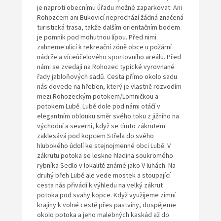
je naproti obecnímu úřadu možné zaparkovat. Ani
Rohozcem ani Bukovicí neprochází žádná značená
turistická trasa, takže dalším orientačním bodem
je pomník pod mohutnou lípou. Před nimi
zahneme ulicí k rekreační zóně obce u požární
nádrže a víceúčelového sportovního areálu. Před
námi se zvedají na Rohozec typické vyrovnané
řady jabloňových sadů. Cesta přímo okolo sadu
nás dovede na hřeben, který je vlastně rozvodím
mezi Rohozeckým potokem/Lomničkou a
potokem Lubě. Lubě dole pod námi otáčí v
elegantním oblouku směr svého toku z jižního na
východní a severní, když se tímto zákrutem
zaklesává pod kopcem Střela do svého
hlubokého údolí ke stejnojmenné obci Lubě. V
zákrutu potoka se leskne hladina soukromého
rybníka Sedlo v lokalitě známé jako V luhách. Na
druhý břeh Lubě ale vede mostek a stoupající
cesta nás přivádí k výhledu na velký zákrut
potoka pod svahy kopce. Když využijeme zimní
krajiny k volné cestě přes pastviny, dospějeme
okolo potoka a jeho malebných kaskád až do