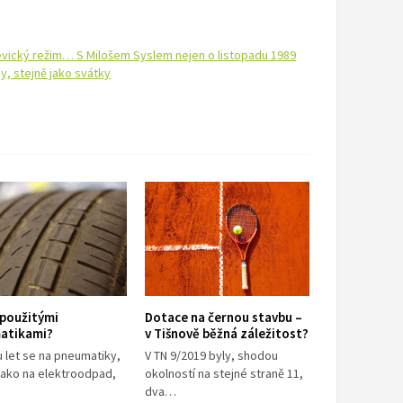
ševický režim… S Milošem Syslem nejen o listopadu 1989
y, stejně jako svátky
 použitými
Dotace na černou stavbu –
atikami?
v Tišnově běžná záležitost?
u let se na pneumatiky,
V TN 9/2019 byly, shodou
 jako na elektroodpad,
okolností na stejné straně 11,
dva…