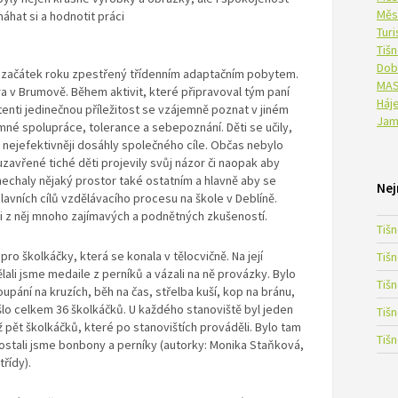
Měs
áhat si a hodnotit práci
Tur
Tiš
Dob
ly začátek roku zpestřený třídenním adaptačním pobytem.
MAS
ora v Brumově. Během aktivit, které připravoval tým paní
Háje
istenti jedinečnou příležitost se vzájemně poznat v jiném
Jam
mné spolupráce, tolerance a sebepoznání. Děti se učily,
o nejefektivněji dosáhly společného cíle. Občas nebylo
zavřené tiché děti projevily svůj názor či naopak aby
enechaly nějaký prostor také ostatním a hlavně aby se
Nej
hlavních cílů vzdělávacího procesu na škole v Deblíně.
i si z něj mnoho zajímavých a podnětných zkušeností.
Tiš
pro školkáčky, která se konala v tělocvičně. Na její
Tiš
lali jsme medaile z perníků a vázali na ně provázky. Bylo
Tiš
upání na kruzích, běh na čas, střelba kuší, kop na bránu,
šlo celkem 36 školkáčků. U každého stanoviště byl jeden
Tiš
 až pět školkáčků, které po stanovištích prováděli. Bylo tam
Tiš
dostali jsme bonbony a perníky (autorky: Monika Staňková,
řídy).