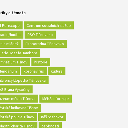
riky a témata
t Periscope
Centrum sociálních služeb
vadlo/hudba
DSO Tišnovsko
ti a mládež
Ekoporadna Tišnovsko
lerie Josefa Jambora
mnázium Tišnov
historie
lendárium
koronavirus
kultura
lá encyklopedie Tišnovska
S Brána Vysočiny
zeum města Tišnova
MěKS informuje
stská knihovna Tišnov
stská policie Tišnov
náš rozhovor
lastní charita Tišnov
osobnosti