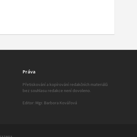
Práva
Přetiskování a kopírování redakčních materiálů
bez souhlasu redakce není dovoleno.
Editor: Mgr. Barbora Kovářová
hrazena.