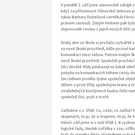
V pondělí 2. září jsme slavnostně zahájili 
když za přítomnosti Tišnovské televize p
rukou Barbary Dobešové certifikát Férová
právem zaslouží. Zlatým hřebem pak bylo 
doprovodili cestou z jejich nových tříd i pr
Druhý den ve škole si prvňáčci vytvářeli 
na nové školní prostředí, blíže poznat ka
komunikaci mezi sebou. Patroni malým š
nové školní prostředí. Společně prochází
žáci deváté třídy poukazují na úskalí si
pohybu na komunikacích během cesty do šk
žáci během prvního týdne společné obědy.
dětem z první třídy společnými hrami a t
strašidelných kostýmech budou řešit ma
společně číst, psát a tvořit.
Začínáme v 1. třídě. Co, cože, co začíná? 
skupinách, to je, že si hrajeme, to je, že t
měsíci září jsme si v naší třídě 1. B vyzko
logické řady, hledali zvířátka v zoo, stříh
listů do slaného těsta. Výsledkem práce 