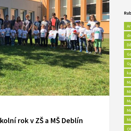
Rub
Ar
di
Dě
Ga
Gy
ka
Ma
MA
Mu
Mě
kolní rok v ZŠ a MŠ Deblín
Mě
Ob