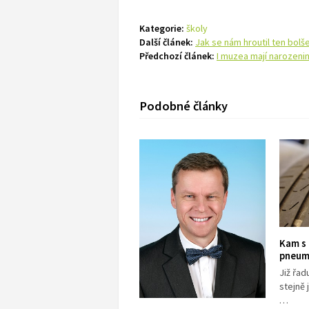
Kategorie:
školy
Další článek:
Jak se nám hroutil ten bol
Předchozí článek:
I muzea mají narozenin
Podobné články
Kam s
pneum
Již řad
stejně
…