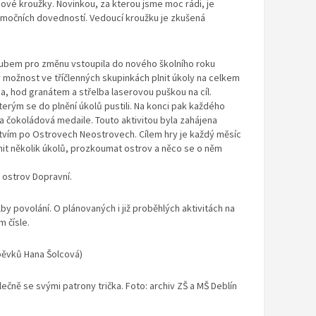
mové kroužky. Novinkou, za kterou jsme moc rádi, je
emočních dovedností. Vedoucí kroužku je zkušená
klubem pro změnu vstoupila do nového školního roku
y možnost ve tříčlenných skupinkách plnit úkoly na celkem
da, hod granátem a střelba laserovou puškou na cíl.
kterým se do plnění úkolů pustili. Na konci pak každého
a čokoládová medaile. Touto aktivitou byla zahájena
tvím po Ostrovech Neostrovech. Cílem hry je každý měsíc
lnit několik úkolů, prozkoumat ostrov a něco se o něm
e ostrov Dopravní.
by povolání. O plánovaných i již proběhlých aktivitách na
m čísle.
spěvků Hana Šolcová)
lečně se svými patrony trička. Foto: archiv ZŠ a MŠ Deblín