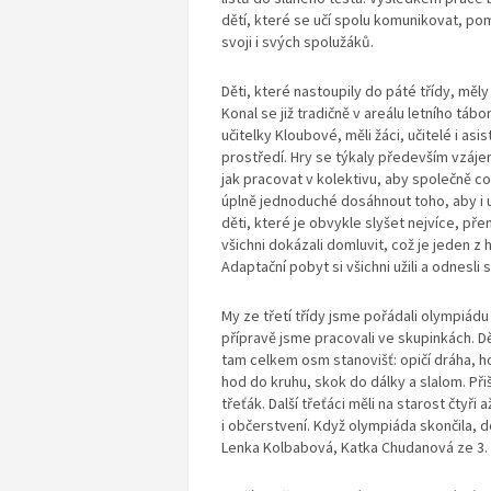
dětí, které se učí spolu komunikovat, pom
svoji i svých spolužáků.
Děti, které nastoupily do páté třídy, mě
Konal se již tradičně v areálu letního táb
učitelky Kloubové, měli žáci, učitelé i as
prostředí. Hry se týkaly především vzáje
jak pracovat v kolektivu, aby společně c
úplně jednoduché dosáhnout toho, aby i u
děti, které je obvykle slyšet nejvíce, př
všichni dokázali domluvit, což je jeden z 
Adaptační pobyt si všichni užili a odnesl
My ze třetí třídy jsme pořádali olympiádu 
přípravě jsme pracovali ve skupinkách. Dě
tam celkem osm stanovišť: opičí dráha, ho
hod do kruhu, skok do dálky a slalom. Při
třeťák. Další třeťáci měli na starost čtyři
i občerstvení. Když olympiáda skončila, 
Lenka Kolbabová, Katka Chudanová ze 3. t