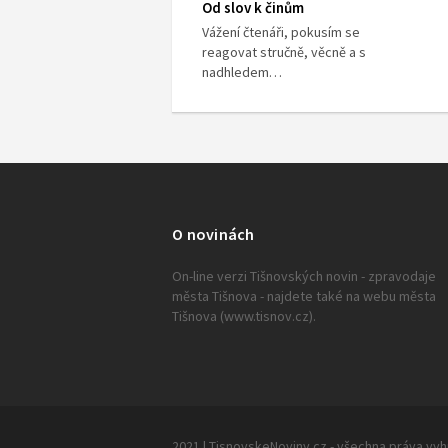
Od slov k činům
Vážení čtenáři, pokusím se
reagovat stručně, věcně a s
nadhledem…
O novinách
On-line verzi Tišnovských novin - zpravodaje
města Tišnova - najdete také na webu města
Tišnova (www.tisnov.cz).
2021 | TisnovskeNoviny.cz - všechna práva vy