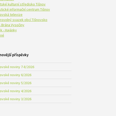
tské kulturní středisko Tišnov
istické informační centrum Tišnov
novská televize
rovolný svazek obcí Tišnovsko
 Brána Vysočiny
k - Hajánky
né
novější příspěvky
novské noviny 7-8/2026
novské noviny 6/2026
novské noviny 5/2026
novské noviny 4/2026
novské noviny 3/2026