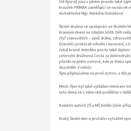
Od října už jsou v plném proudu také záj
kroužek PRÍMÁK zaměřující se na nácvik 
instruktorka Mgr. Markéta Dobiášová.
Školní družina ve spolupráci se školním 
branným dnem na zdejším hřišti. Děti měl
čtyř stanovištích – opičí dráha, zdravově
Účastníci prokázali odvahu i nasazení, s 
čekal kromě dobrého pocitu také diplom 
celoroční družinová Cesta za dobrodružs
přistát na jiném ostrově, kde je třeba sp
dozvědět. V měsíci
říjnu připlouváme na první ostrov, a tím j
Měsíc říjen byl také vyhlášen měsícem Vol
toto téma se s Vámi rádi podělíme v další
Kolektiv autorů ZŠ a MŠ Deblín (sběr pří
Druhý školní den si prvňáčci vytvářeli spo