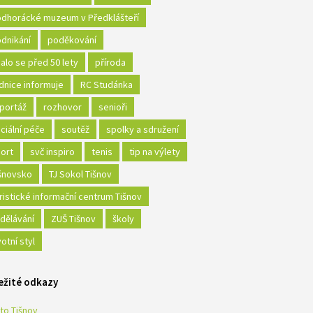
dhorácké muzeum v Předklášteří
dnikání
poděkování
alo se před 50 lety
příroda
dnice informuje
RC Studánka
portáž
rozhovor
senioři
ciální péče
soutěž
spolky a sdružení
ort
svč inspiro
tenis
tip na výlety
šnovsko
TJ Sokol Tišnov
ristické informační centrum Tišnov
dělávání
ZUŠ Tišnov
školy
votní styl
ežité odkazy
to Tišnov