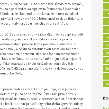
začátek školního roku. O to slavnostnější bylo toto setkání,
Po
řevzala paní ředitelka Mgr. Iveta Štamberová (Kosová) z
 škola. Naše škola opět prokázala, že si toto označení
Po
přivítání nových prvňáčků letos hned ze dvou tříd, které
ps
o certifikáty na pódium jejich patroni z 9. třídy.
ra
společně se svými patrony trička. Cílem byla adaptace dětí
re
marády z vyšších ročníků a učit se společné práci a
kolákům během prvního týdne pomáhají s adaptací na
so
 okolí školy a cestu na autobusovou zastávku. Během ní
sp
lničního provozu, seznamují děti se zásadami bezpečného
oly a ze školy. Letos poprvé měli nejmladší a nejstarší
Ti
 Také adaptaci ve školní družině usnadnili deváťáci
vořením. Další vzájemné učení je čeká na Halloween, kdy ve
Tu
tematické úlohy,
vz
ži
No přece centra aktivit! A co to je? To je, když jsme ve
voříme, to je, na co se těšíme. Říkají žáci první třídy. V
Důl
ušeli první skupinovou práci v centrech aktivit. Žáci skládali
ali a lepili dopravní prostředky nebo třeba vytvářeli otisky
Měs
byly nejen krásné výrobky a obrázky, ale i spokojenost