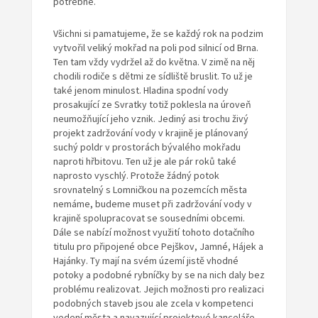
potřebné.
Všichni si pamatujeme, že se každý rok na podzim
vytvořil veliký mokřad na poli pod silnicí od Brna.
Ten tam vždy vydržel až do května. V zimě na něj
chodili rodiče s dětmi ze sídliště bruslit. To už je
také jenom minulost. Hladina spodní vody
prosakující ze Svratky totiž poklesla na úroveň
neumožňující jeho vznik. Jediný asi trochu živý
projekt zadržování vody v krajině je plánovaný
suchý poldr v prostorách bývalého mokřadu
naproti hřbitovu. Ten už je ale pár roků také
naprosto vyschlý. Protože žádný potok
srovnatelný s Lomničkou na pozemcích města
nemáme, budeme muset při zadržování vody v
krajině spolupracovat se sousedními obcemi.
Dále se nabízí možnost využití tohoto dotačního
titulu pro připojené obce Pejškov, Jamné, Hájek a
Hajánky. Ty mají na svém území jistě vhodné
potoky a podobné rybníčky by se na nich daly bez
problému realizovat. Jejich možnosti pro realizaci
podobných staveb jsou ale zcela v kompetenci
vedení města a navazující projektové kanceláře