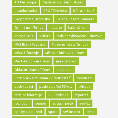
Art Periscope
Centrum sociálních služeb
divadlo/hudba
DSO Tišnovsko
Děti a mládež
Ekoporadna Tišnovsko
Galerie Josefa Jambora
Gymnázium Tišnov
historie
kalendárium
koronavirus
kultura
Malá encyklopedie Tišnovska
MAS Brána Vysočiny
Muzeum města Tišnova
MěKS informuje
Městská knihovna Tišnov
Městská policie Tišnov
náš rozhovor
Oblastní charita Tišnov
osobnosti
Podhorácké muzeum v Předklášteří
Podnikání
poděkování
psalo se před 50 lety
příroda
radnice informuje
RC Studánka
reportáž
rozhovor
senioři
sociální péče
soutěž
spolky a sdružení
sport
svč inspiro
tenis