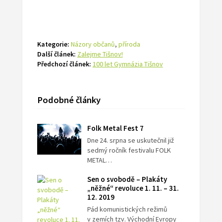
Kategorie:
Názory občanů
,
příroda
Další článek:
Zalejme Tišnov!
Předchozí článek:
100 let Gymnázia Tišnov
Podobné články
Folk Metal Fest 7
Dne 24. srpna se uskutečnil již
sedmý ročník festivalu FOLK
METAL…
Sen o svobodě – Plakáty
„něžné“ revoluce 1. 11. – 31.
12. 2019
Pád komunistických režimů
v zemích tzv. Východní Evropy