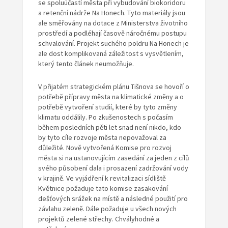
se spoluúčastí města při vybudování biokoridoru
a retenční nádrže Na Honech. Tyto materiály jsou
ale směřovány na dotace z Ministerstva životního
prostředí a podléhají časově náročnému postupu
schvalování. Projekt suchého poldru Na Honech je
ale dost komplikovaná záležitost s vysvětlením,
který tento článek neumožňuje.
V přijatém strategickém plánu Tišnova se hovoří o
potřebě přípravy města na klimatické změny a o
potřebě vytvoření studií, které by tyto změny
klimatu oddálily. Po zkušenostech s počasím
během posledních pěti let snad není nikdo, kdo
by tyto cíle rozvoje města nepovažoval za
důležité. Nově vytvořená Komise pro rozvoj
města si na ustanovujícím zasedání za jeden z cílů
svého působení dala i prosazení zadržování vody
v krajině. Ve vyjádření k revitalizaci sídliště
Květnice požaduje tato komise zasakování
dešťových srážek na místě a následné použití pro
závlahu zeleně. Dále požaduje u všech nových
projektů zelené střechy. Chvályhodné a