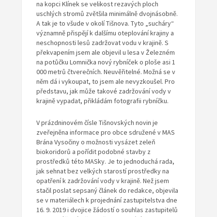
na kopci Klínek se velikost rezavých ploch
uschlých stromů zvětšila minimálně dvojnásobně.
A tak je to všude v okolí Tišnova. Tyto „sucháry“
významně přispějí k dalšímu oteplování krajiny a
neschopnosti lesů zadržovat vodu v krajině. S
překvapením jsem ale objevil u lesa v Železném
na potůčku Lomnička nový rybníček o ploše asi 1
000 metrů čtverečních. Neuvěřitelné. Možná se v
něm dá i vykoupat, to jsem ale nevyzkoušel. Pro
představu, jak může takové zadržování vody v
krajině vypadat, přikládám fotografii rybníčku.
V prázdninovém čísle Tišnovských novin je
zveřejněna informace pro obce sdružené v MAS
Brána Vysočiny o možnosti vysázet zeleň
biokoridorů a pořídit podobné stavby z
prostředků této MASky. Je to jednoduchá rada,
jak sehnat bez velkých starostí prostředky na
opatření k zadržování vody v krajině. Než jsem
stačil poslat sepsaný článek do redakce, objevila
se v materiálech k projednání zastupitelstva dne
16. 9. 2019 i dvojice žádostí o souhlas zastupitelů