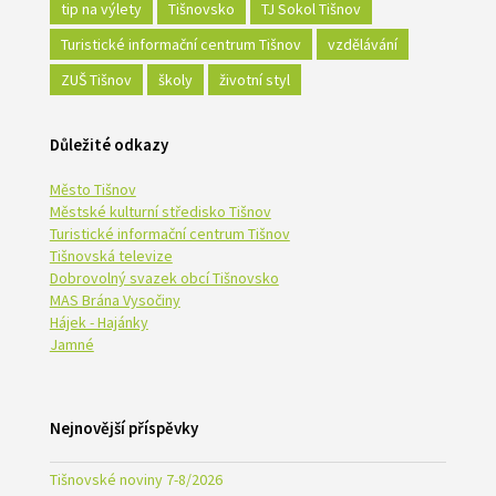
tip na výlety
Tišnovsko
TJ Sokol Tišnov
Turistické informační centrum Tišnov
vzdělávání
ZUŠ Tišnov
školy
životní styl
Důležité odkazy
Město Tišnov
Městské kulturní středisko Tišnov
Turistické informační centrum Tišnov
Tišnovská televize
Dobrovolný svazek obcí Tišnovsko
MAS Brána Vysočiny
Hájek - Hajánky
Jamné
Nejnovější příspěvky
Tišnovské noviny 7-8/2026