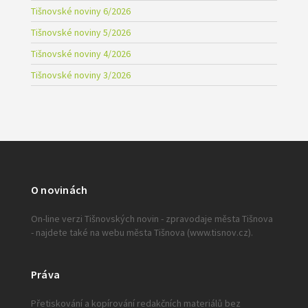
Tišnovské noviny 6/2026
Tišnovské noviny 5/2026
Tišnovské noviny 4/2026
Tišnovské noviny 3/2026
O novinách
On-line verzi Tišnovských novin - zpravodaje města Tišnova
- najdete také na webu města Tišnova (www.tisnov.cz).
Práva
Přetiskování a kopírování redakčních materiálů bez