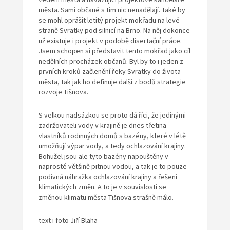
města. Sami občané s tím nic nenadělají. Také by
se mohl oprášit letitý projekt mokřadu na levé
straně Svratky pod silnicí na Brno. Na něj dokonce
už existuje i projekt v podobě disertační práce.
Jsem schopen si představit tento mokřad jako cíl
nedělních procházek občanů. Byl by to i jeden z
prvních kroků začlenění řeky Svratky do života
města, tak jak ho definuje další z bodů strategie
rozvoje Tišnova.
S velkou nadsázkou se proto dá říci, že jedinými
zadržovateli vody v krajině je dnes třetina
vlastníků rodinných domů s bazény, které v létě
umožňují výpar vody, a tedy ochlazování krajiny.
Bohužel jsou ale tyto bazény napouštěny v
naprosté většině pitnou vodou, a tak je to pouze
podivná náhražka ochlazování krajiny a řešení
klimatických změn. A to je v souvislosti se
změnou klimatu města Tišnova strašně málo.
text i foto Jiří Blaha