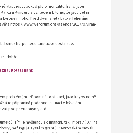
vlastnosti, pokud jde o mentalitu. Íránci jsou
i Kafku a Kunderu a vzhledem k tomu, že jsou velmi
ČR a Evropě mnoho. Před dvěma lety bylo v Teheránu
í světa https://www.weforum.org/agenda/2017/07/iran-
oblíbenosti z pohledu turistické destinace.
velmi dobře.
ezhal Dolatshahi:
ným problémům. Připomíná to situaci, jako kdyby neměli
 Možná to připomíná podobnou situaci v bývalém
covat pod pseudonymy atd.
mělců. Tím je myšleno, jak finanční, tak i morální. Ani na
 obory, nefunguje systém grantů v evropském smyslu.