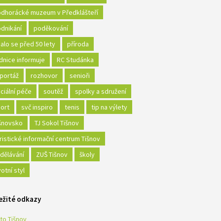
dhorácké muzeum v Předklášteří
dnikání
poděkování
alo se před 50 lety
příroda
dnice informuje
RC Studánka
portáž
rozhovor
senioři
ciální péče
soutěž
spolky a sdružení
ort
svč inspiro
tenis
tip na výlety
šnovsko
TJ Sokol Tišnov
ristické informační centrum Tišnov
dělávání
ZUŠ Tišnov
školy
votní styl
ežité odkazy
to Tišnov