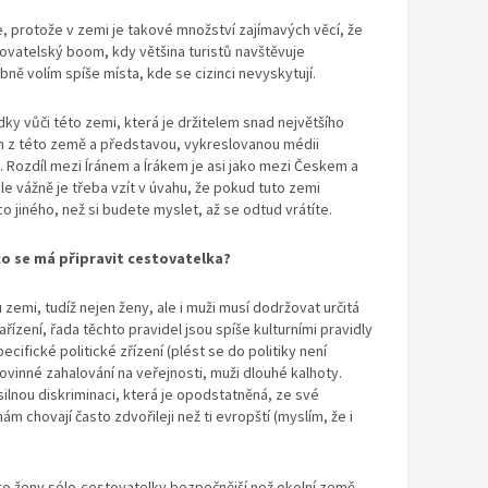
, protože v zemi je takové množství zajímavých věcí, že
tovatelský boom, kdy většina turistů navštěvuje
obně volím spíše místa, kde se cizinci nevyskytují.
dky vůči této zemi, která je držitelem snad největšího
 z této země a představou, vykreslovanou médii
 Rozdíl mezi Íránem a Írákem je asi jako mezi Českem a
e vážně je třeba vzít v úvahu, že pokud tuto zemi
co jiného, než si budete myslet, až se odtud vrátíte.
co se má připravit cestovatelka?
zemi, tudíž nejen ženy, ale i muži musí dodržovat určitá
ařízení, řada těchto pravidel jsou spíše kulturními pravidly
pecifické politické zřízení (plést se do politiky není
vinné zahalování na veřejnosti, muži dlouhé kalhoty.
 silnou diskriminaci, která je opodstatněná, ze své
nám chovají často zdvořileji než ti evropští (myslím, že i
 pro ženy sólo-cestovatelky bezpečnější než okolní země