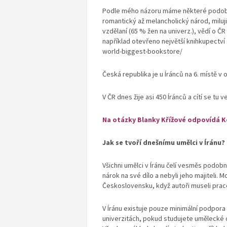
Podle mého názoru máme některé podobné 
romantický až melancholický národ, miluj
vzdělaní (65 % žen na univerz.), vědí o 
například otevřeno největší knihkupectv
world-biggest-bookstore/
Česká republika je u Íránců na 6. místě v 
V ČR dnes žije asi 450 Íránců a cítí se tu 
Na otázky Blanky Křížové odpovídá K
Jak se tvoří dnešnímu umělci v Íránu?
Všichni umělci v Íránu čelí vesměs podob
nárok na své dílo a nebyli jeho majiteli.
Československu, když autoři museli pra
V Íránu existuje pouze minimální podpora u
univerzitách, pokud studujete umělecké