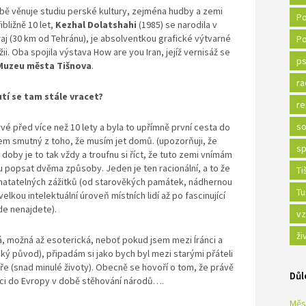
ě věnuje studiu perské kultury, zejména hudby a zemi
Po
bližně 10 let,
Kezhal Dolatshahi
(1985) se narodila v
j (30 km od Tehránu), je absolventkou grafické výtvarné
Po
ii. Oba spojila výstava How are you Iran, jejíž vernisáž se
ps
v Muzeu města Tišnova
.
ra
utí se tam stále vracet?
re
so
prvé před více než 10 lety a byla to upřímně první cesta do
 jsem smutný z toho, že musím jet domů. (upozorňuji, že
sp
oby je to tak vždy a troufnu si říct, že tuto zemi vnímám
 popsat dvěma způsoby. Jeden je ten racionální, a to že
Ti
hmatatelných zážitků (od starověkých památek, nádhernou
Tu
elkou intelektuální úroveň místních lidí až po fascinující
de nenajdete).
vz
ži
vá, možná až esoterická, neboť pokud jsem mezi Íránci a
ký původ), připadám si jako bych byl mezi starými přáteli
tuře (snad minulé životy). Obecně se hovoří o tom, že právě
Důl
níci do Evropy v době stěhování národů….
Měs