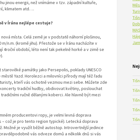
hu jinou energii, než vnímáme v tzv. západní kultuře,
Měs
rií, klimatem atd….
Tur
Tiš
ně v Íránu nejlépe cestuje?
Dob
MAS
Háje
ji nová místa. Celá země je v podstatě náhorní plošinou,
Jam
0 m/n.m. (kromě jihu). Přestože se v Íránu nacházíte v
í 4roční období, léto není tak pekelně horké a v zimě se
).
Nej
vit starověké památky jako Persepolis, poklady UNESCO
e městě Yazd. Horolezci a milovníci přírody mají též řadu
Tiš
mi turisty, kteří vás ochotně vezmou mezi sebe. Můžete zde
 koncerty tradiční hudby, obdivovat květiny, poslouchat
Tiš
 tradičními ručně dělanými koberci. Ale hlavně být mezi
Tiš
Tiš
namném producentovi ropy, je velmi levná doprava
Tiš
s – což je pro tento region typické). Letecká doprava
. Možné je využít běžně autostop. Introvertnější jedince
ič, pravděpodobně vás odveze domů a několik dnů si vás