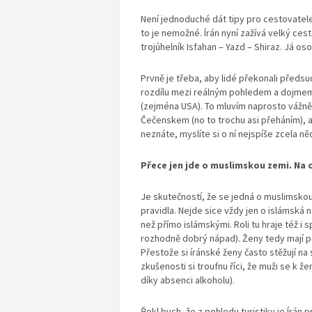
Není jednoduché dát tipy pro cestovatele
to je nemožné. Írán nyní zažívá velký ces
trojúhelník Isfahan – Yazd – Shiraz. Já os
Prvně je třeba, aby lidé překonali předsu
rozdílu mezi reálným pohledem a dojmem
(zejména USA). To mluvím naprosto vážně.
Čečenskem (no to trochu asi přeháním), al
neznáte, myslíte si o ní nejspíše zcela ně
Přece jen jde o muslimskou zemi. Na 
Je skutečností, že se jedná o muslimskou 
pravidla. Nejde sice vždy jen o islámská n
než přímo islámskými. Roli tu hraje též i s
rozhodně dobrý nápad). Ženy tedy mají po
Přestože si íránské ženy často stěžují na
zkušenosti si troufnu říci, že muži se k že
díky absenci alkoholu).
Řekl bych, že z pohledu turistiky je Írán