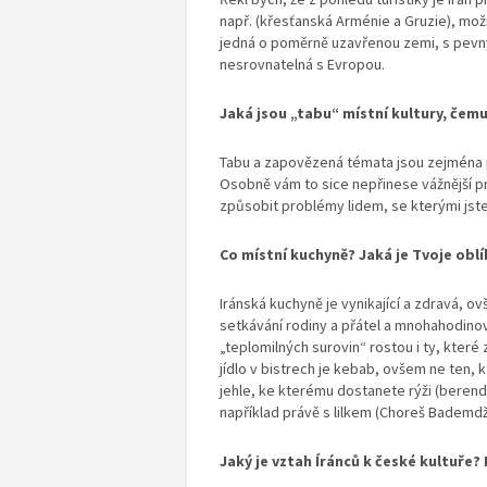
např. (křesťanská Arménie a Gruzie), mož
jedná o poměrně uzavřenou zemi, s pevný
nesrovnatelná s Evropou.
Jaká jsou „tabu“ místní kultury, čemu
Tabu a zapovězená témata jsou zejména po
Osobně vám to sice nepřinese vážnější pr
způsobit problémy lidem, se kterými jste 
Co místní kuchyně? Jaká je Tvoje oblí
Iránská kuchyně je vynikající a zdravá, ov
setkávání rodiny a přátel a mnohahodinové
„teplomilných surovin“ rostou i ty, které 
jídlo v bistrech je kebab, ovšem ne ten,
jehle, ke kterému dostanete rýži (berendž
například právě s lilkem (Choreš Bademdžá
Jaký je vztah Íránců k české kultuře