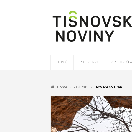
DOMŮ
PDF VERZE
ARCHIV ČL
Home
Září 2019
How Are You Iran