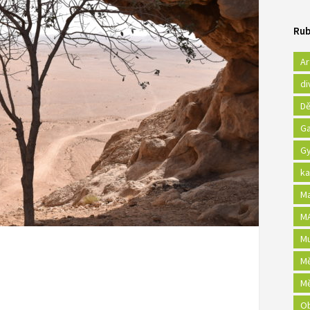
Rub
Ar
di
Dě
Ga
Gy
ka
Ma
MA
Mu
Mě
Mě
Ob