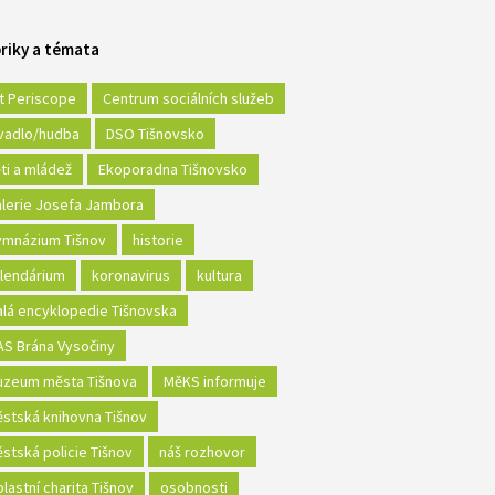
riky a témata
t Periscope
Centrum sociálních služeb
vadlo/hudba
DSO Tišnovsko
ti a mládež
Ekoporadna Tišnovsko
lerie Josefa Jambora
mnázium Tišnov
historie
lendárium
koronavirus
kultura
lá encyklopedie Tišnovska
S Brána Vysočiny
zeum města Tišnova
MěKS informuje
stská knihovna Tišnov
stská policie Tišnov
náš rozhovor
lastní charita Tišnov
osobnosti