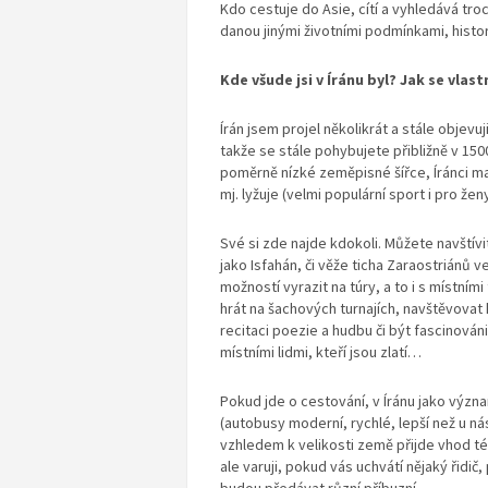
Kdo cestuje do Asie, cítí a vyhledává troc
danou jinými životními podmínkami, histo
Kde všude jsi v Íránu byl? Jak se vlast
Írán jsem projel několikrát a stále objevu
takže se stále pohybujete přibližně v 150
poměrně nízké zeměpisné šířce, Íránci maj
mj. lyžuje (velmi populární sport i pro ženy
Své si zde najde kdokoli. Můžete navští
jako Isfahán, či věže ticha Zaraostriánů v
možností vyrazit na túry, a to i s místní
hrát na šachových turnajích, navštěvovat
recitaci poezie a hudbu či být fascinováni
místními lidmi, kteří jsou zlatí…
Pokud jde o cestování, v Íránu jako výz
(autobusy moderní, rychlé, lepší než u ná
vzhledem k velikosti země přijde vhod též
ale varuji, pokud vás uchvátí nějaký řid