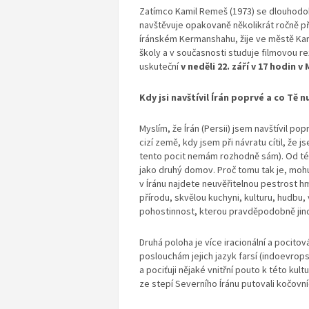
Zatímco Kamil Remeš (1973) se dlouhodob
navštěvuje opakovaně několikrát ročně při
íránském Kermanshahu, žije ve městě Kara
školy a v současnosti studuje filmovou rež
uskuteční
v neděli 22. září v 17 hodin 
Kdy jsi navštívil Írán poprvé a co Tě n
Myslím, že Írán (Persii) jsem navštívil po
cizí země, kdy jsem při návratu cítil, že
tento pocit nemám rozhodně sám). Od té d
jako druhý domov. Proč tomu tak je, mohu
v Íránu najdete neuvěřitelnou pestrost 
přírodu, skvělou kuchyni, kulturu, hudbu, v
pohostinnost, kterou pravděpodobně jin
Druhá poloha je více iracionální a pocito
poslouchám jejich jazyk farsí (indoevrops
a pociťuji nějaké vnitřní pouto k této kul
ze stepí Severního Íránu putovali kočov