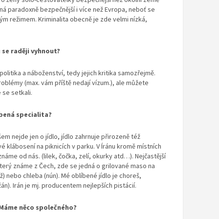
ná paradoxně bezpečnější i více než Evropa, neboť se
m režimem. Kriminalita obecně je zde velmi nízká,
 se raději vyhnout?
litika a náboženství, tedy jejich kritika samozřejmě.
oblémy (max. vám příště nedají vízum.), ale můžete
se setkali.
bená specialita?
šem nejde jen o jídlo, jídlo zahrnuje přirozeně též
 klábosení na piknicích v parku. V Íránu kromě místních
známe od nás. (lilek, čočka, zelí, okurky atd…). Nejčastější
 který známe z Čech, zde se jedná o grilované maso na
) nebo chleba (nún). Mé oblíbené jídlo je choreš,
n). Irán je mj. producentem nejlepších pistácií.
? Máme něco společného?