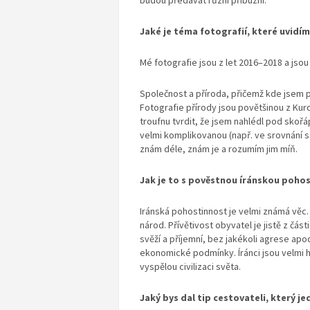
budou předávat různí příbuzní.
Jaké je téma fotografií, které uvidím
Mé fotografie jsou z let 2016–2018 a jsou
Společnost a příroda, přičemž kde jsem 
Fotografie přírody jsou povětšinou z Kur
troufnu tvrdit, že jsem nahlédl pod skořá
velmi komplikovanou (např. ve srovnání s
znám déle, znám je a rozumím jim míň.
Jak je to s pověstnou íránskou pohos
Iránská pohostinnost je velmi známá věc.
národ. Přívětivost obyvatel je jistě z část
svěží a příjemní, bez jakékoli agrese apod. 
ekonomické podmínky. Íránci jsou velmi hr
vyspělou civilizaci světa.
Jaký bys dal tip cestovateli, který j