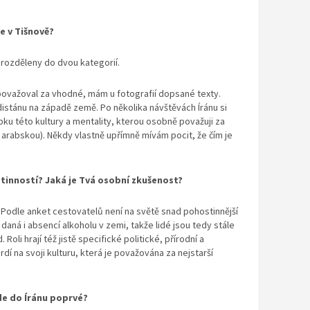
e v Tišnově?
 rozděleny do dvou kategorií.
považoval za vhodné, mám u fotografií dopsané texty.
distánu na západě země. Po několika návštěvách Íránu si
pku této kultury a mentality, kterou osobně považuji za
 arabskou). Někdy vlastně upřímně mívám pocit, že čím je
tinností? Jaká je Tvá osobní zkušenost?
 Podle anket cestovatelů není na světě snad pohostinnější
i daná i absencí alkoholu v zemi, takže lidé jsou tedy stále
Roli hrají též jistě specifické politické, přírodní a
dí na svoji kulturu, která je považována za nejstarší
ede do Íránu poprvé?