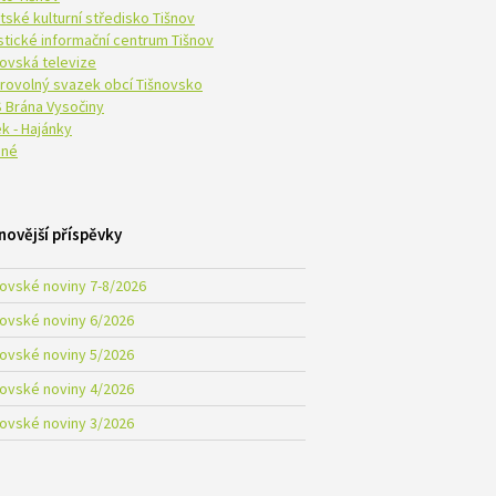
tské kulturní středisko Tišnov
istické informační centrum Tišnov
novská televize
rovolný svazek obcí Tišnovsko
 Brána Vysočiny
k - Hajánky
né
novější příspěvky
novské noviny 7-8/2026
novské noviny 6/2026
novské noviny 5/2026
novské noviny 4/2026
novské noviny 3/2026