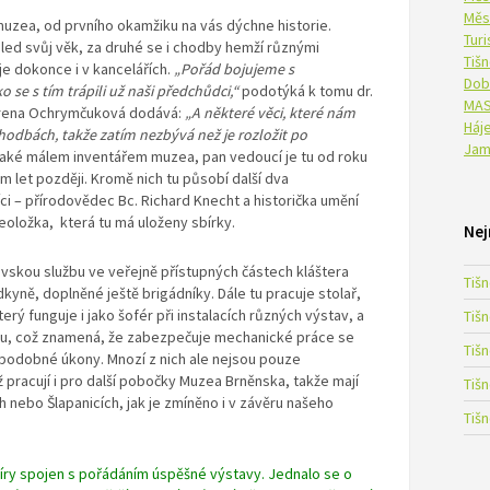
Měs
uzea, od prvního okamžiku na vás dýchne historie.
Tur
hled svůj věk, za druhé se i chodby hemží různými
Tiš
e dokonce i v kancelářích.
„Pořád bojujeme s
Dob
 se s tím trápili už naši předchůdci,“
podotýká k tomu dr.
MAS
 Irena Ochrymčuková dodává:
„A některé věci, které nám
Háje
hodbách, takže zatím nezbývá než je rozložit po
Jam
také málem inventářem muzea, pan vedoucí je tu od roku
 let později. Kromě nich tu působí další dva
i – přírodovědec Bc. Richard Knecht a historička umění
eoložka, která tu má uloženy sbírky.
Nej
skou službu ve veřejně přístupných částech kláštera
Tiš
odkyně, doplněné ještě brigádníky. Dále tu pracuje stolař,
rý funguje i jako šofér při instalacích různých výstav, a
Tiš
ou, což znamená, že zabezpečuje mechanické práce se
Tiš
í podobné úkony. Mnozí z nich ale nejsou pouze
racují i pro další pobočky Muzea Brněnska, takže mají
Tiš
ch nebo Šlapanicích, jak je zmíněno i v závěru našeho
Tiš
míry spojen s pořádáním
úspěšné výstavy. Jednalo se o