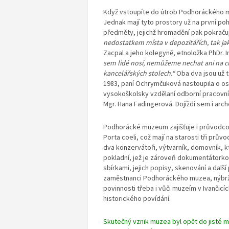
Když vstoupíte do útrob Podhoráckého m
Jednak mají tyto prostory už na první po
předměty, jejichž hromadění pak pokračuj
nedostatkem místa v depozitářích, tak jako
Zacpal a jeho kolegyně, etnoložka PhDr.
sem lidé nosí, nemůžeme nechat
ani na c
kancelářských
stolech.“
Oba dva jsou už 
1983, paní Ochrymčuková nastoupila o osm
vysokoškolsky vzdělaní odborní pracovníc
Mgr. Hana Fadingerová. Dojíždí sem i arch
Podhorácké muzeum zajišťuje i průvodcov
Porta coeli, což mají na starosti tři prův
dva konzervátoři, výtvarník, domovník, kte
pokladní, jež je zároveň dokumentátork
sbírkami, jejich popisy, skenování a dalš
zaměstnanci Podhoráckého muzea, nýbrž p
povinnosti třeba i vůči muzeím v Ivančicí
historického povídání.
Skutečný vznik muzea byl opět do jisté 