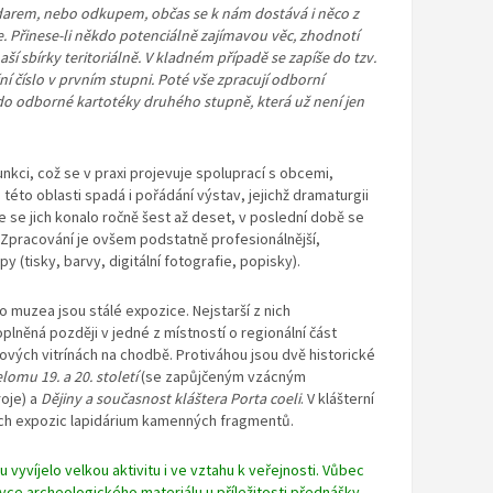
arem, nebo odkupem, občas se k nám dostává i něco
z
e. Přinese-li někdo potenciálně
zajímavou věc, zhodnotí
naší sbírky teritoriálně. V kladném případě se zapíše do tzv.
ní číslo v prvním stupni.
Poté vše zpracují odborní
do odborné kartotéky druhého stupně, která už není jen
nkci, což se v praxi projevuje spoluprací s obcemi,
o této oblasti spadá i pořádání výstav, jejichž dramaturgii
se jich konalo ročně šest až deset, v poslední době se
 Zpracování je ovšem podstatně profesionálnější,
 (tisky, barvy, digitální fotografie, popisky).
muzea jsou stálé expozice. Nejstarší z nich
oplněná později v jedné z místností o regionální část
bových vitrínách na chodbě. Protiváhou jsou dvě historické
elomu 19. a 20. století
(se zapůjčeným vzácným
oje) a
Dějiny a současnost kláštera
Porta coeli
. V klášterní
ích expozic lapidárium kamenných fragmentů.
 vyvíjelo
velkou aktivitu i ve vztahu k veřejnosti. Vůbec
avce archeologického materiálu
u příležitosti přednášky