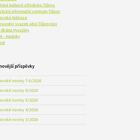
tské kulturní středisko Tišnov
istické informační centrum Tišnov
novská televize
rovolný svazek obcí Tišnovsko
 Brána Vysočiny
k - Hajánky
né
novější příspěvky
novské noviny 7-8/2026
novské noviny 6/2026
novské noviny 5/2026
novské noviny 4/2026
novské noviny 3/2026