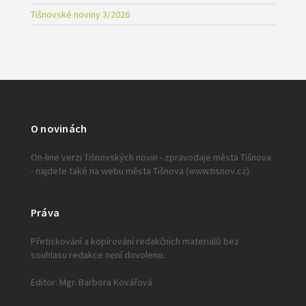
Tišnovské noviny 3/2026
O novinách
On-line verzi Tišnovských novin - zpravodaje města Tišnova
- najdete také na webu města Tišnova (www.tisnov.cz).
Práva
Přetiskování a kopírování redakčních materiálů bez
souhlasu redakce není dovoleno.
Editor: Mgr. Barbora Kovářová