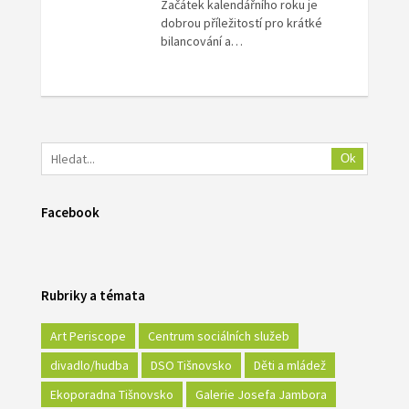
Začátek kalendářního roku je
dobrou příležitostí pro krátké
bilancování a…
Ok
Facebook
Rubriky a témata
Art Periscope
Centrum sociálních služeb
divadlo/hudba
DSO Tišnovsko
Děti a mládež
Ekoporadna Tišnovsko
Galerie Josefa Jambora