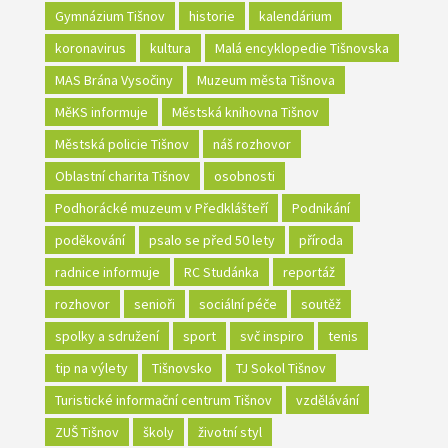
Gymnázium Tišnov
historie
kalendárium
koronavirus
kultura
Malá encyklopedie Tišnovska
MAS Brána Vysočiny
Muzeum města Tišnova
MěKS informuje
Městská knihovna Tišnov
Městská policie Tišnov
náš rozhovor
Oblastní charita Tišnov
osobnosti
Podhorácké muzeum v Předklášteří
Podnikání
poděkování
psalo se před 50 lety
příroda
radnice informuje
RC Studánka
reportáž
rozhovor
senioři
sociální péče
soutěž
spolky a sdružení
sport
svč inspiro
tenis
tip na výlety
Tišnovsko
TJ Sokol Tišnov
Turistické informační centrum Tišnov
vzdělávání
ZUŠ Tišnov
školy
životní styl