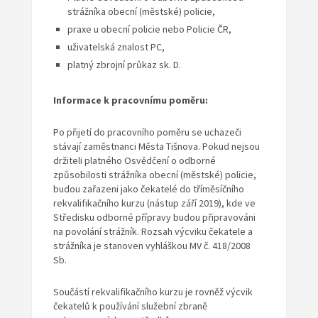
strážníka obecní (městské) policie,
praxe u obecní policie nebo Policie ČR,
uživatelská znalost PC,
platný zbrojní průkaz sk. D.
Informace k pracovnímu poměru:
Po přijetí do pracovního poměru se uchazeči
stávají zaměstnanci Města Tišnova. Pokud nejsou
držiteli platného Osvědčení o odborné
způsobilosti strážníka obecní (městské) policie,
budou zařazeni jako čekatelé do tříměsíčního
rekvalifikačního kurzu (nástup září 2019), kde ve
Středisku odborné přípravy budou připravováni
na povolání strážník. Rozsah výcviku čekatele a
strážníka je stanoven vyhláškou MV č. 418/2008
Sb.
Součástí rekvalifikačního kurzu je rovněž výcvik
čekatelů k používání služební zbraně