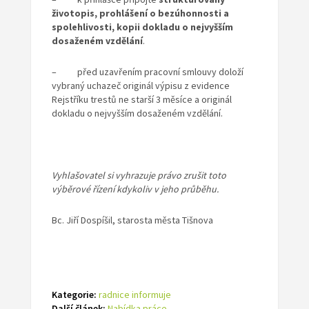
životopis, prohlášení o bezúhonnosti a
spolehlivosti, kopii dokladu o nejvyšším
dosaženém vzdělání
.
– před uzavřením pracovní smlouvy doloží
vybraný uchazeč originál výpisu z evidence
Rejstříku trestů ne starší 3 měsíce a originál
dokladu o nejvyšším dosaženém vzdělání.
Vyhlašovatel si vyhrazuje právo zrušit toto
výběrové řízení kdykoliv v jeho průběhu.
Bc. Jiří Dospíšil, starosta města Tišnova
Kategorie:
radnice informuje
Další článek:
Nabídka práce