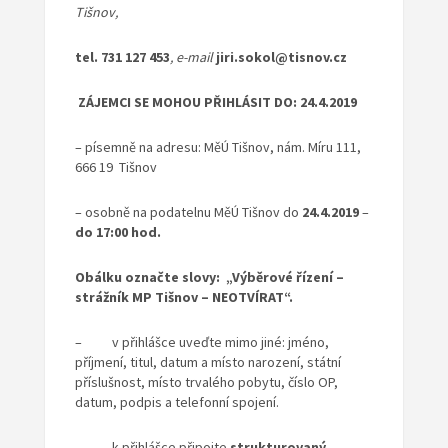
Tišnov,
tel.
731 127 453
, e-mail
jiri.sokol@tisnov.cz
ZÁJEMCI SE MOHOU PŘIHLÁSIT DO
:
24.4.2019
– písemně na adresu: MěÚ Tišnov, nám. Míru 111,
666 19 Tišnov
– osobně na podatelnu MěÚ Tišnov do
24.4.2019
–
do 17:00 hod.
Obálku označte slovy: „Výběrové řízení –
strážník MP Tišnov – NEOTVÍRAT“.
– v přihlášce uveďte mimo jiné: jméno,
příjmení, titul, datum a místo narození, státní
příslušnost, místo trvalého pobytu, číslo OP,
datum, podpis a telefonní spojení.
– k přihlášce připojte
strukturovaný