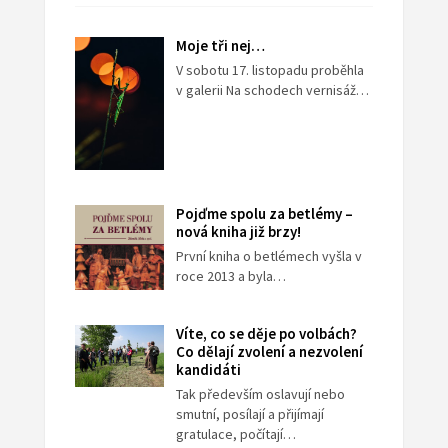
Moje tři nej…
V sobotu 17. listopadu proběhla
v galerii Na schodech vernisáž…
Pojďme spolu za betlémy –
nová kniha již brzy!
První kniha o betlémech vyšla v
roce 2013 a byla…
Víte, co se děje po volbách?
Co dělají zvolení a nezvolení
kandidáti
Tak především oslavují nebo
smutní, posílají a přijímají
gratulace, počítají…