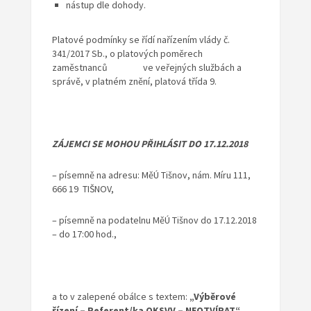
nástup dle dohody.
Platové podmínky se řídí nařízením vlády č.
341/2017 Sb., o platových poměrech
zaměstnanců ve veřejných službách a
správě, v platném znění, platová třída 9.
ZÁJEMCI SE MOHOU PŘIHLÁSIT DO 17.12.2018
– písemně na adresu: MěÚ Tišnov, nám. Míru 111,
666 19 TIŠNOV,
– písemně na podatelnu MěÚ Tišnov do 17.12.2018
– do 17:00 hod.,
a to v zalepené obálce s textem:
„Výběrové
řízení – Referent/ka OKSVV – NEOTVÍRAT“.