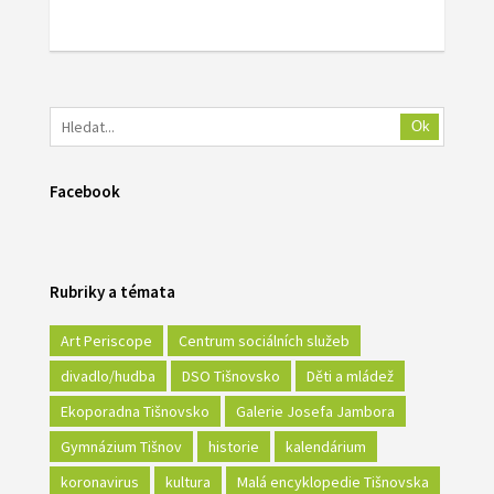
Ok
Facebook
Rubriky a témata
Art Periscope
Centrum sociálních služeb
divadlo/hudba
DSO Tišnovsko
Děti a mládež
Ekoporadna Tišnovsko
Galerie Josefa Jambora
Gymnázium Tišnov
historie
kalendárium
koronavirus
kultura
Malá encyklopedie Tišnovska