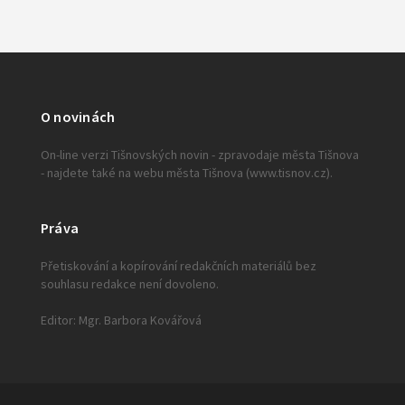
O novinách
On-line verzi Tišnovských novin - zpravodaje města Tišnova
- najdete také na webu města Tišnova (www.tisnov.cz).
Práva
Přetiskování a kopírování redakčních materiálů bez
souhlasu redakce není dovoleno.
Editor: Mgr. Barbora Kovářová