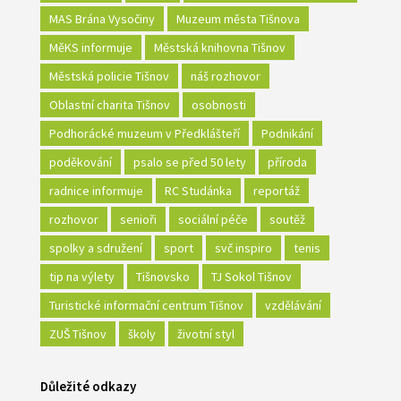
MAS Brána Vysočiny
Muzeum města Tišnova
MěKS informuje
Městská knihovna Tišnov
Městská policie Tišnov
náš rozhovor
Oblastní charita Tišnov
osobnosti
Podhorácké muzeum v Předklášteří
Podnikání
poděkování
psalo se před 50 lety
příroda
radnice informuje
RC Studánka
reportáž
rozhovor
senioři
sociální péče
soutěž
spolky a sdružení
sport
svč inspiro
tenis
tip na výlety
Tišnovsko
TJ Sokol Tišnov
Turistické informační centrum Tišnov
vzdělávání
ZUŠ Tišnov
školy
životní styl
Důležité odkazy