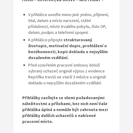
V přihlášce uveďte mimo jiné: jméno, příjmení,
titul, datum a místo narození, státní
příslušnost, místo trvalého pobytu, číslo OP,
datum, podpis a telefonní spojení.
K přihlášce připojte
strukturovaný
životopis, motivační dopis, prohlášení o
bezúhonnosti, kopii dokladu o nejvyšším
dosaženém vzdělání.
Před uzavřením pracovní smlouvy doloží
vybraný uchazeč originál výpisu z evidence
Rejstříku trestů ne starší 3 měsíce a originál
dokladu o nejvyšším dosaženém vzdělání.
Přihlášky zasílejte se všemi požadovanými
náležitostmi a přílohami, bez nich není Vaše
přihláška úplná a nemůže být zahrnuta mezi
přihlášky dalších uchazečů o nabízené
pracovní místo.