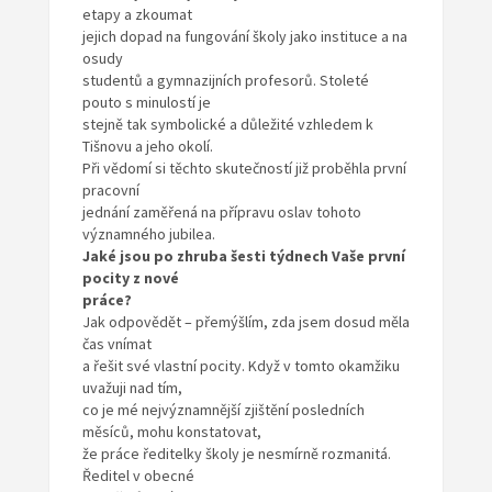
etapy a zkoumat
jejich dopad na fungování školy jako instituce a na
osudy
studentů a gymnazijních profesorů. Stoleté
pouto s minulostí je
stejně tak symbolické a důležité vzhledem k
Tišnovu a jeho okolí.
Při vědomí si těchto skutečností již proběhla první
pracovní
jednání zaměřená na přípravu oslav tohoto
významného jubilea.
Jaké jsou po zhruba šesti týdnech Vaše první
pocity z nové
práce?
Jak odpovědět – přemýšlím, zda jsem dosud měla
čas vnímat
a řešit své vlastní pocity. Když v tomto okamžiku
uvažuji nad tím,
co je mé nejvýznamnější zjištění posledních
měsíců, mohu konstatovat,
že práce ředitelky školy je nesmírně rozmanitá.
Ředitel v obecné