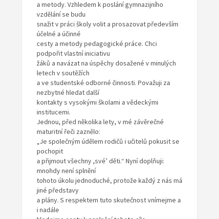
a metody. Vzhledem k poslání gymnazijního
vzdělání se budu
snažit v práci školy volit a prosazovat především
účelné a účinné
cesty a metody pedagogické práce. Chci
podpořit vlastní iniciativu
žáků a navázat na úspěchy dosažené v minulých
letech v soutěžích
a ve studentské odborné činnosti. Považuji za
nezbytné hledat další
kontakty s vysokými školami a vědeckými
institucemi.
Jednou, před několika lety, v mé závěrečné
maturitní řeči zaznělo:
„Je společným údělem rodičů i učitelů pokusit se
pochopit
a přijmout všechny ,své’ děti.“ Nyní doplňuji:
mnohdy není splnění
tohoto úkolu jednoduché, protože každý z nás má
jiné představy
a plány. S respektem tuto skutečnost vnímejme a
i nadále