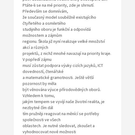
Ptáte-li se na mé priority, zde je shrnutí.
Především se domnívám,
že současný model souběžně existujícího
čtyřletého a osmiletého
studijního oboru je funkční a odpovídá
možnostem a zájmům
regionu. Škola již nyní realizuje velké množství
akcí a různých
projektů, z nichž mnohé navazují na priority kraje.
V popředí zájmu
musí zůstat podpora výuky cizích jazyků, ICT
dovedností, čtenářské
a matematické gramotnosti. Ještě větší
pozornost by měla
být věnována výuce přírodovědných oborů.
Vzhledem k tomu,
jakým tempem se vyvíjí naše životní realita, je
nezbytné čím dál
tím pružněji reagovat na měnící se potřeby
společnosti ve všech
oblastech. Je nutné sledovat, zkoušet a
vyhodnocovat nové možnosti