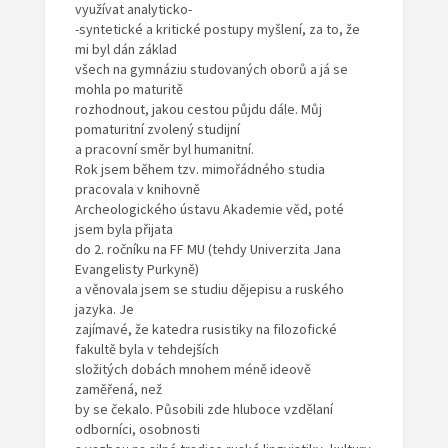
využívat analyticko-
-syntetické a kritické postupy myšlení, za to, že
mi byl dán základ
všech na gymnáziu studovaných oborů a já se
mohla po maturitě
rozhodnout, jakou cestou půjdu dále. Můj
pomaturitní zvolený studijní
a pracovní směr byl humanitní.
Rok jsem během tzv. mimořádného studia
pracovala v knihovně
Archeologického ústavu Akademie věd, poté
jsem byla přijata
do 2. ročníku na FF MU (tehdy Univerzita Jana
Evangelisty Purkyně)
a věnovala jsem se studiu dějepisu a ruského
jazyka. Je
zajímavé, že katedra rusistiky na filozofické
fakultě byla v tehdejších
složitých dobách mnohem méně ideově
zaměřená, než
by se čekalo. Působili zde hluboce vzdělaní
odborníci, osobnosti