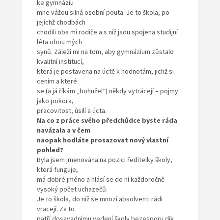
ke gymnáziu
mne vážou silná osobní pouta. Je to škola, po
jejíchž chodbách
chodili oba mí rodiče a s níž jsou spojena studijní
léta obou mých
synů. Záleží mi na tom, aby gymnázium zůstalo
kvalitní institucí,
která je postavena na úctě k hodnotám, jichž si
cením a které
se (a já říkám „bohužel“) někdy vytrácejí – pojmy
jako pokora,
pracovitost, úsilí a úcta.
Na co z práce svého předchůdce byste ráda
navázala a v čem
naopak hodláte prosazovat nový vlastní
pohled?
Byla jsem jmenována na pozici ředitelky školy,
která funguje,
má dobré jméno a hlásí se do ní každoročně
vysoký počet uchazečů.
Je to škola, do níž se mnozí absolventi rádi
vracejí. Za to
patří dosavadnímu vedení školy bezesporu dík.