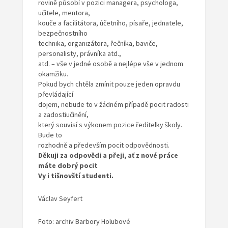
rovině působí v pozici managera, psychologa,
učitele, mentora,
kouče a facilitátora, účetního, písaře, jednatele,
bezpečnostního
technika, organizátora, řečníka, baviče,
personalisty, právníka atd.,
atd. – vše v jedné osobě a nejlépe vše v jednom
okamžiku.
Pokud bych chtěla zmínit pouze jeden opravdu
převládající
dojem, nebude to v žádném případě pocit radosti
a zadostiučinění,
který souvisí s výkonem pozice ředitelky školy.
Bude to
rozhodně a především pocit odpovědnosti.
Děkuji za odpovědi a přeji, ať z nové práce
máte dobrý pocit
Vy i tišnovští studenti.
Václav Seyfert
Foto: archiv Barbory Holubové