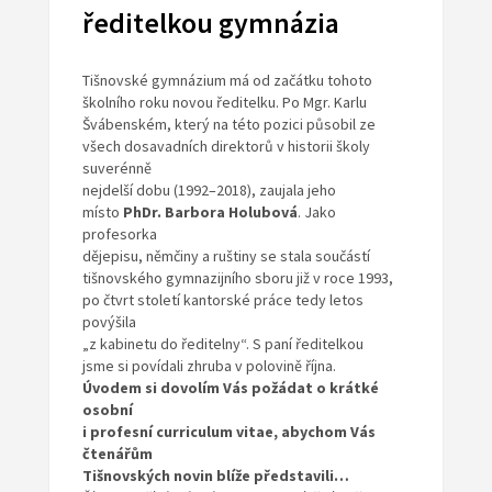
ředitelkou gymnázia
Tišnovské gymnázium má od začátku tohoto
školního roku novou ředitelku. Po Mgr. Karlu
Švábenském, který na této pozici působil ze
všech dosavadních direktorů v historii školy
suverénně
nejdelší dobu (1992–2018), zaujala jeho
místo
PhDr. Barbora Holubová
. Jako
profesorka
dějepisu, němčiny a ruštiny se stala součástí
tišnovského gymnazijního sboru již v roce 1993,
po čtvrt století kantorské práce tedy letos
povýšila
„z kabinetu do ředitelny“. S paní ředitelkou
jsme si povídali zhruba v polovině října.
Úvodem si dovolím Vás požádat o krátké
osobní
i profesní curriculum vitae, abychom Vás
čtenářům
Tišnovských novin blíže představili…