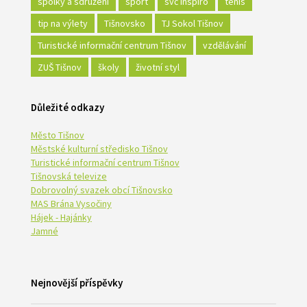
spolky a sdružení
sport
svč inspiro
tenis
tip na výlety
Tišnovsko
TJ Sokol Tišnov
Turistické informační centrum Tišnov
vzdělávání
ZUŠ Tišnov
školy
životní styl
Důležité odkazy
Město Tišnov
Městské kulturní středisko Tišnov
Turistické informační centrum Tišnov
Tišnovská televize
Dobrovolný svazek obcí Tišnovsko
MAS Brána Vysočiny
Hájek - Hajánky
Jamné
Nejnovější příspěvky