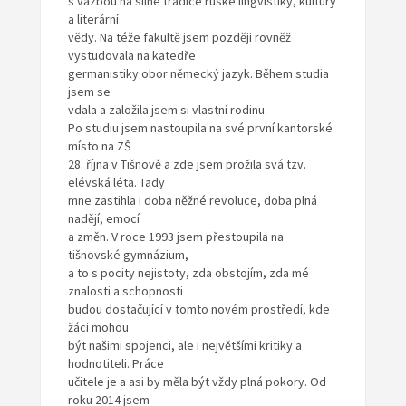
s vazbou na silné tradice ruské lingvistiky, kultury
a literární
vědy. Na téže fakultě jsem později rovněž
vystudovala na katedře
germanistiky obor německý jazyk. Během studia
jsem se
vdala a založila jsem si vlastní rodinu.
Po studiu jsem nastoupila na své první kantorské
místo na ZŠ
28. října v Tišnově a zde jsem prožila svá tzv.
elévská léta. Tady
mne zastihla i doba něžné revoluce, doba plná
nadějí, emocí
a změn. V roce 1993 jsem přestoupila na
tišnovské gymnázium,
a to s pocity nejistoty, zda obstojím, zda mé
znalosti a schopnosti
budou dostačující v tomto novém prostředí, kde
žáci mohou
být našimi spojenci, ale i největšími kritiky a
hodnotiteli. Práce
učitele je a asi by měla být vždy plná pokory. Od
roku 2014 jsem