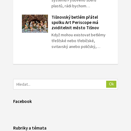
systému Pytlového sběru
plastů, rádi bychom…
Tišnovský betlém přátel
spolku Art Periscope má
zviditelnit město Tišnov
Když mohou existovat betlémy
třešťské nebo třebíčské,
svitavský anebo poličský,…
Ok
Facebook
Rubriky a témata