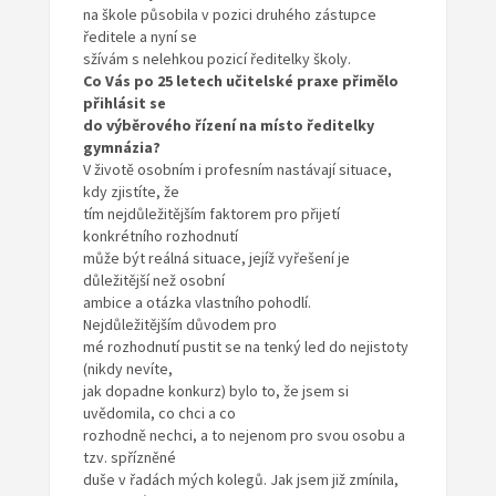
na škole působila v pozici druhého zástupce
ředitele a nyní se
sžívám s nelehkou pozicí ředitelky školy.
Co Vás po 25 letech učitelské praxe přimělo
přihlásit se
do výběrového řízení na místo ředitelky
gymnázia?
V životě osobním i profesním nastávají situace,
kdy zjistíte, že
tím nejdůležitějším faktorem pro přijetí
konkrétního rozhodnutí
může být reálná situace, jejíž vyřešení je
důležitější než osobní
ambice a otázka vlastního pohodlí.
Nejdůležitějším důvodem pro
mé rozhodnutí pustit se na tenký led do nejistoty
(nikdy nevíte,
jak dopadne konkurz) bylo to, že jsem si
uvědomila, co chci a co
rozhodně nechci, a to nejenom pro svou osobu a
tzv. spřízněné
duše v řadách mých kolegů. Jak jsem již zmínila,