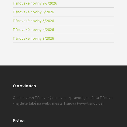
Tišnovské noviny 7-8/2026
Tišnovské noviny 6/2026
Tišnovské noviny 5/2026
Tišnovské noviny 4/2026
Tišnovské noviny 3/2026
O novinách
On-line verzi Tišnovských novin - zpravodaje města Tišnova
- najdete také na webu města Tišnova (www.tisnov.cz).
Práva