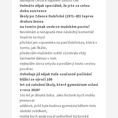
hledejme cestu k naplnění tohoto cíle.
Vnímáte nějak speciálně, že jste za celou
dobu existence
školy po Zdence Dobřické (1971–83) teprve
druhou ženou
na tomto jinak veskrze mužském postu?
Nevnímám a nenapadá mne následný komentář.
Snad mi na mysl
přichází jen vzpomínka na paní Dobřickou, která v
tomto, jak říkáte,
především mužském světě zůstávala vždy
šarmantní dámou v tom
nejlepším slova smyslu a posílám jí touto cestou
pozdrav.
Ovlivňuje již nějak Vaše současné počínání
blížící se výročí 100
let od založení školy, které gymnázium oslaví
v roce 2020?
Sto let je dlouhá doba. Jako historik bych mohla
jmenovat
události, jichž byla budova gymnázia během toto
období svědkem,
mohla bych analyzovat jednotlivé historické