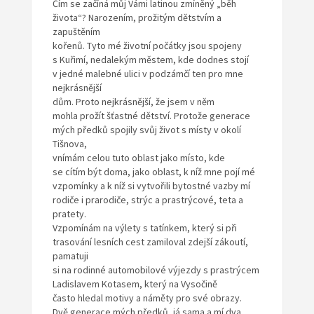
Čím se začíná můj Vámi latinou zmíněný „běh
života“? Narozením, prožitým dětstvím a
zapuštěním
kořenů. Tyto mé životní počátky jsou spojeny
s Kuřimí, nedalekým městem, kde dodnes stojí
v jedné malebné ulici v podzámčí ten pro mne
nejkrásnější
dům. Proto nejkrásnější, že jsem v něm
mohla prožít šťastné dětství. Protože generace
mých předků spojily svůj život s místy v okolí
Tišnova,
vnímám celou tuto oblast jako místo, kde
se cítím být doma, jako oblast, k níž mne pojí mé
vzpomínky a k níž si vytvořili bytostné vazby mí
rodiče i prarodiče, strýc a prastrýcové, teta a
pratety.
Vzpomínám na výlety s tatínkem, který si při
trasování lesních cest zamiloval zdejší zákoutí,
pamatuji
si na rodinné automobilové výjezdy s prastrýcem
Ladislavem Kotasem, který na Vysočině
často hledal motivy a náměty pro své obrazy.
Dvě generace mých předků, já sama a mí dva