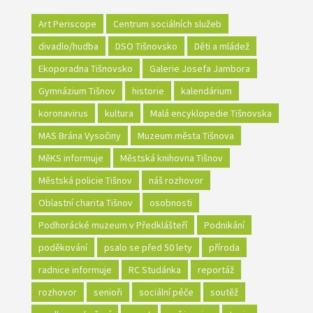
Art Periscope
Centrum sociálních služeb
divadlo/hudba
DSO Tišnovsko
Děti a mládež
Ekoporadna Tišnovsko
Galerie Josefa Jambora
Gymnázium Tišnov
historie
kalendárium
koronavirus
kultura
Malá encyklopedie Tišnovska
MAS Brána Vysočiny
Muzeum města Tišnova
MěKS informuje
Městská knihovna Tišnov
Městská policie Tišnov
náš rozhovor
Oblastní charita Tišnov
osobnosti
Podhorácké muzeum v Předklášteří
Podnikání
poděkování
psalo se před 50 lety
příroda
radnice informuje
RC Studánka
reportáž
rozhovor
senioři
sociální péče
soutěž