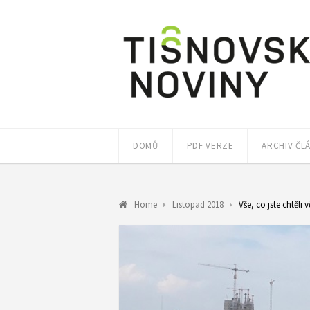
DOMŮ
PDF VERZE
ARCHIV ČL
Home
Listopad 2018
Vše, co jste chtěli 