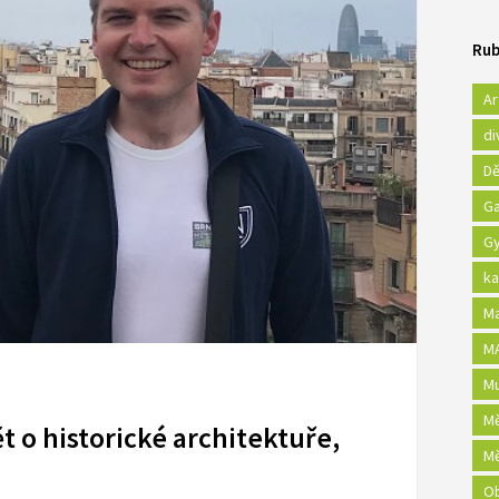
Rub
Ar
di
Dě
Ga
Gy
ka
Ma
MA
Mu
Mě
ět o historické architektuře,
Mě
Ob