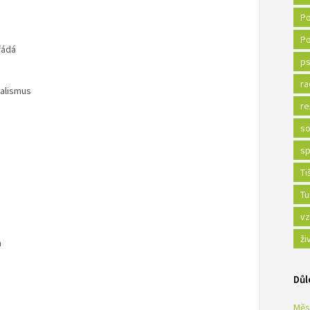
Po
Po
řádá
ps
ra
nalismus
re
so
sp
Ti
Tu
vz
ži
n
Důl
Měs