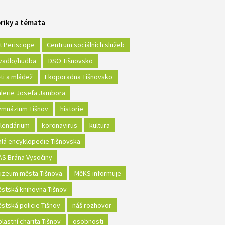
riky a témata
t Periscope
Centrum sociálních služeb
vadlo/hudba
DSO Tišnovsko
ti a mládež
Ekoporadna Tišnovsko
lerie Josefa Jambora
mnázium Tišnov
historie
lendárium
koronavirus
kultura
lá encyklopedie Tišnovska
S Brána Vysočiny
zeum města Tišnova
MěKS informuje
stská knihovna Tišnov
stská policie Tišnov
náš rozhovor
lastní charita Tišnov
osobnosti