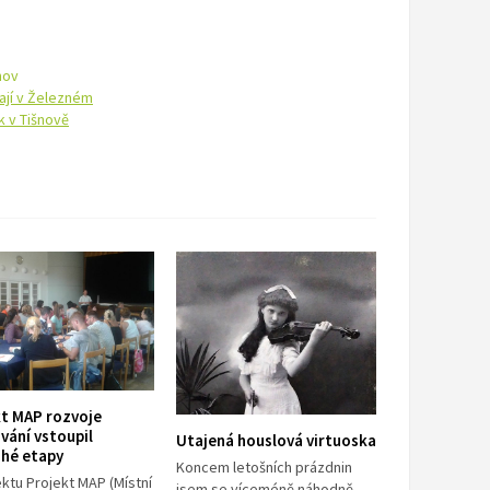
nov
ají v Železném
k v Tišnově
kt MAP rozvoje
vání vstoupil
Utajená houslová virtuoska
uhé etapy
Koncem letošních prázdnin
ktu Projekt MAP (Místní
jsem se víceméně náhodně