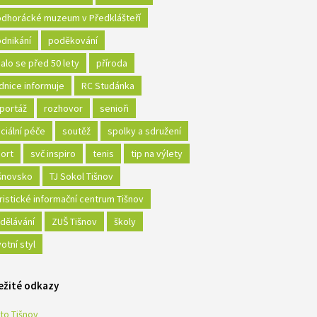
dhorácké muzeum v Předklášteří
dnikání
poděkování
alo se před 50 lety
příroda
dnice informuje
RC Studánka
portáž
rozhovor
senioři
ciální péče
soutěž
spolky a sdružení
ort
svč inspiro
tenis
tip na výlety
šnovsko
TJ Sokol Tišnov
ristické informační centrum Tišnov
dělávání
ZUŠ Tišnov
školy
votní styl
ežité odkazy
to Tišnov