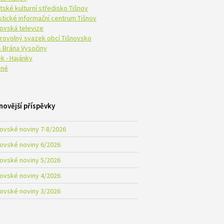
tské kulturní středisko Tišnov
istické informační centrum Tišnov
novská televize
rovolný svazek obcí Tišnovsko
 Brána Vysočiny
k - Hajánky
né
novější příspěvky
novské noviny 7-8/2026
novské noviny 6/2026
novské noviny 5/2026
novské noviny 4/2026
novské noviny 3/2026