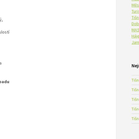
Měs
Tur
Tiš
ý,
Dob
MAS
lostí
Háje
Jam
,
a
Nej
Tiš
opadu
Tiš
Tiš
Tiš
Tiš