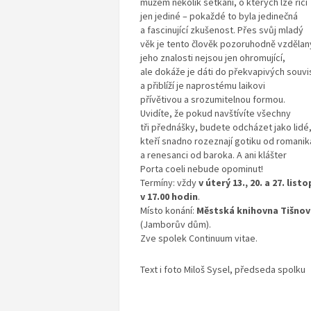
mužem několik setkání, o kterých lze říci
jen jediné – pokaždé to byla jedinečná
a fascinující zkušenost. Přes svůj mladý
věk je tento člověk pozoruhodně vzdělan
jeho znalosti nejsou jen ohromující,
ale dokáže je dáti do překvapivých souvis
a přiblíží je naprostému laikovi
přívětivou a srozumitelnou formou.
Uvidíte, že pokud navštívíte všechny
tři přednášky, budete odcházet jako lidé
kteří snadno rozeznají gotiku od romanik
a renesanci od baroka. A ani klášter
Porta coeli nebude opominut!
Termíny: vždy
v úterý 13., 20. a 27. list
v 17.00 hodin
.
Místo konání:
Městská knihovna Tišnov
(Jamborův dům).
Zve spolek Continuum vitae.
Text i foto Miloš Sysel, předseda spolku