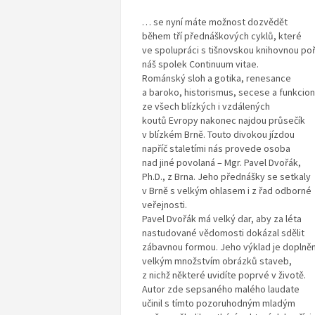
… se nyní máte možnost dozvědět
během tří přednáškových cyklů, které
ve spolupráci s tišnovskou knihovnou po
náš spolek Continuum vitae.
Románský sloh a gotika, renesance
a baroko, historismus, secese a funkcio
ze všech blízkých i vzdálených
koutů Evropy nakonec najdou průsečík
v blízkém Brně. Touto divokou jízdou
napříč staletími nás provede osoba
nad jiné povolaná – Mgr. Pavel Dvořák,
Ph.D., z Brna. Jeho přednášky se setkaly
v Brně s velkým ohlasem i z řad odborné
veřejnosti.
Pavel Dvořák má velký dar, aby za léta
nastudované vědomosti dokázal sdělit
zábavnou formou. Jeho výklad je doplně
velkým množstvím obrázků staveb,
z nichž některé uvidíte poprvé v životě.
Autor zde sepsaného malého laudate
učinil s tímto pozoruhodným mladým