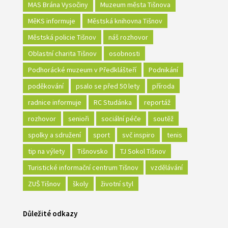
MAS Brána Vysočiny
Muzeum města Tišnova
MěKS informuje
Městská knihovna Tišnov
Městská policie Tišnov
náš rozhovor
Oblastní charita Tišnov
osobnosti
Podhorácké muzeum v Předklášteří
Podnikání
poděkování
psalo se před 50 lety
příroda
radnice informuje
RC Studánka
reportáž
rozhovor
senioři
sociální péče
soutěž
spolky a sdružení
sport
svč inspiro
tenis
tip na výlety
Tišnovsko
TJ Sokol Tišnov
Turistické informační centrum Tišnov
vzdělávání
ZUŠ Tišnov
školy
životní styl
Důležité odkazy