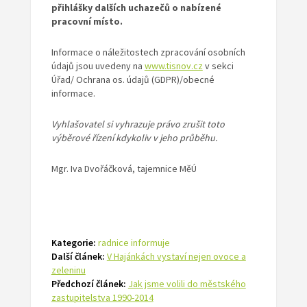
přihlášky dalších uchazečů o nabízené
pracovní místo.
Informace o náležitostech zpracování osobních
údajů jsou uvedeny na
www.tisnov.cz
v sekci
Úřad/ Ochrana os. údajů (GDPR)/obecné
informace.
Vyhlašovatel si vyhrazuje právo zrušit toto
výběrové řízení kdykoliv v jeho průběhu.
Mgr. Iva Dvořáčková, tajemnice MěÚ
Kategorie:
radnice informuje
Další článek:
V Hajánkách vystaví nejen ovoce a
zeleninu
Předchozí článek:
Jak jsme volili do městského
zastupitelstva 1990-2014