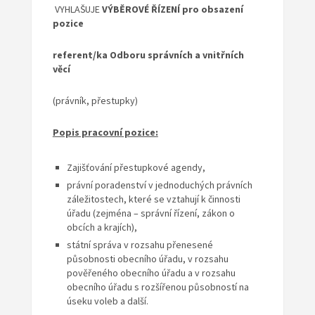
VYHLAŠUJE
VÝBĚROVÉ ŘÍZENÍ
pro obsazení
pozice
referent/ka Odboru správních a vnitřních
věcí
(právník, přestupky)
Popis pracovní pozice:
Zajišťování přestupkové agendy,
právní poradenství v jednoduchých právních
záležitostech, které se vztahují k činnosti
úřadu (zejména – správní řízení, zákon o
obcích a krajích),
státní správa v rozsahu přenesené
působnosti obecního úřadu, v rozsahu
pověřeného obecního úřadu a v rozsahu
obecního úřadu s rozšířenou působností na
úseku voleb a další.