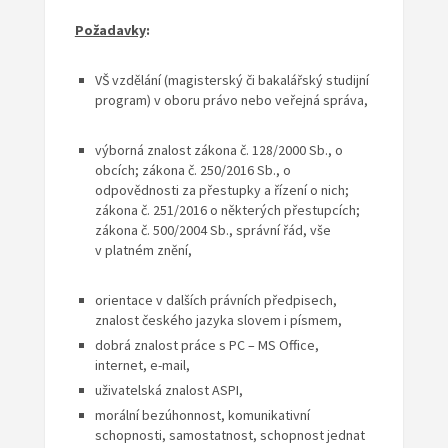
Požadavky
:
VŠ vzdělání (magisterský či bakalářský studijní
program) v oboru právo nebo veřejná správa,
výborná znalost zákona č. 128/2000 Sb., o
obcích; zákona č. 250/2016 Sb., o
odpovědnosti za přestupky a řízení o nich;
zákona č. 251/2016 o některých přestupcích;
zákona č. 500/2004 Sb., správní řád, vše
v platném znění,
orientace v dalších právních předpisech,
znalost českého jazyka slovem i písmem,
dobrá znalost práce s PC – MS Office,
internet, e-mail,
uživatelská znalost ASPI,
morální bezúhonnost, komunikativní
schopnosti, samostatnost, schopnost jednat