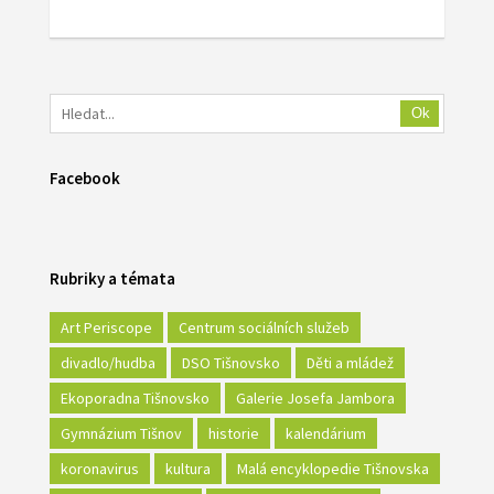
Ok
Facebook
Rubriky a témata
Art Periscope
Centrum sociálních služeb
divadlo/hudba
DSO Tišnovsko
Děti a mládež
Ekoporadna Tišnovsko
Galerie Josefa Jambora
Gymnázium Tišnov
historie
kalendárium
koronavirus
kultura
Malá encyklopedie Tišnovska