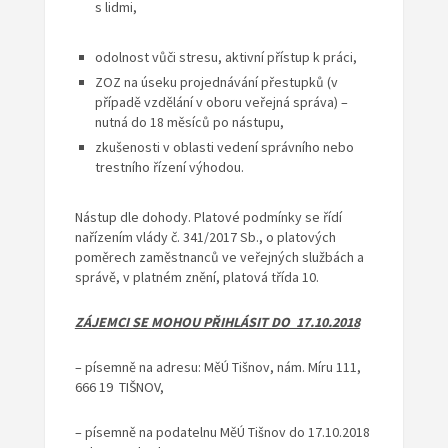
s lidmi,
odolnost vůči stresu, aktivní přístup k práci,
ZOZ na úseku projednávání přestupků (v
případě vzdělání v oboru veřejná správa) –
nutná do 18 měsíců po nástupu,
zkušenosti v oblasti vedení správního nebo
trestního řízení výhodou.
Nástup dle dohody. Platové podmínky se řídí
nařízením vlády č. 341/2017 Sb., o platových
poměrech zaměstnanců ve veřejných službách a
správě, v platném znění, platová třída 10.
ZÁJEMCI SE MOHOU PŘIHLÁSIT DO 17.10.2018
– písemně na adresu: MěÚ Tišnov, nám. Míru 111,
666 19 TIŠNOV,
– písemně na podatelnu MěÚ Tišnov do 17.10.2018