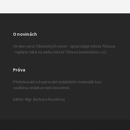
O novinách
On-line verzi Tišnovských novin - zpravodaje města Tišnova
- najdete také na webu města Tišnova (www.tisnov.cz).
Práva
Přetiskování a kopírování redakčních materiálů bez
souhlasu redakce není dovoleno.
Editor: Mgr. Barbora Kovářová