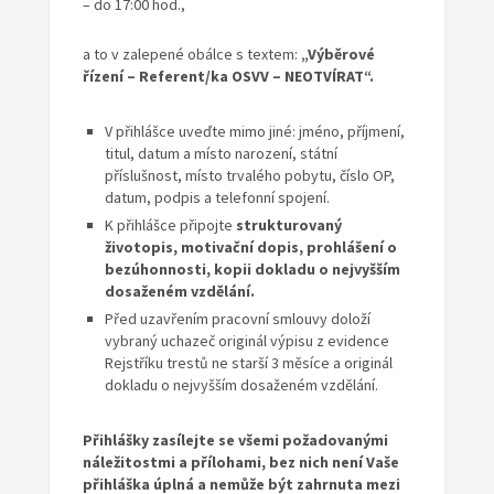
– do 17:00 hod.,
a to v zalepené obálce s textem:
„Výběrové
řízení – Referent/ka OSVV – NEOTVÍRAT“.
V přihlášce uveďte mimo jiné: jméno, příjmení,
titul, datum a místo narození, státní
příslušnost, místo trvalého pobytu, číslo OP,
datum, podpis a telefonní spojení.
K přihlášce připojte
strukturovaný
životopis, motivační dopis, prohlášení o
bezúhonnosti, kopii dokladu o nejvyšším
dosaženém vzdělání.
Před uzavřením pracovní smlouvy doloží
vybraný uchazeč originál výpisu z evidence
Rejstříku trestů ne starší 3 měsíce a originál
dokladu o nejvyšším dosaženém vzdělání.
Přihlášky zasílejte se všemi požadovanými
náležitostmi a přílohami, bez nich není Vaše
přihláška úplná a nemůže být zahrnuta mezi