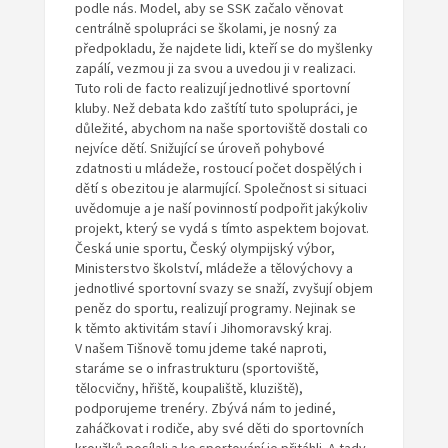
podle nás. Model, aby se SSK začalo věnovat
centrálně spolupráci se školami, je nosný za
předpokladu, že najdete lidi, kteří se do myšlenky
zapálí, vezmou ji za svou a uvedou ji v realizaci.
Tuto roli de facto realizují jednotlivé sportovní
kluby. Než debata kdo zaštítí tuto spolupráci, je
důležité, abychom na naše sportoviště dostali co
nejvíce dětí. Snižující se úroveň pohybové
zdatnosti u mládeže, rostoucí počet dospělých i
dětí s obezitou je alarmující. Společnost si situaci
uvědomuje a je naší povinností podpořit jakýkoliv
projekt, který se vydá s tímto aspektem bojovat.
Česká unie sportu, Český olympijský výbor,
Ministerstvo školství, mládeže a tělovýchovy a
jednotlivé sportovní svazy se snaží, zvyšují objem
peněz do sportu, realizují programy. Nejinak se
k těmto aktivitám staví i Jihomoravský kraj.
V našem Tišnově tomu jdeme také naproti,
staráme se o infrastrukturu (sportoviště,
tělocvičny, hřiště, koupaliště, kluziště),
podporujeme trenéry. Zbývá nám to jediné,
zaháčkovat i rodiče, aby své děti do sportovních