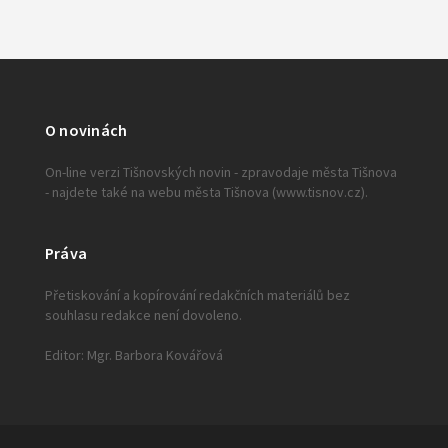
O novinách
On-line verzi Tišnovských novin - zpravodaje města Tišnova
- najdete také na webu města Tišnova (www.tisnov.cz).
Práva
Přetiskování a kopírování redakčních materiálů bez
souhlasu redakce není dovoleno.
Editor: Mgr. Barbora Kovářová