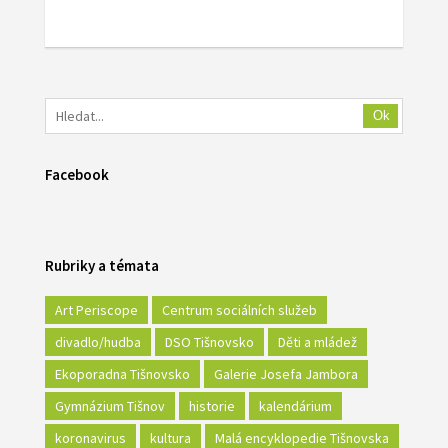
Ok
Facebook
Rubriky a témata
Art Periscope
Centrum sociálních služeb
divadlo/hudba
DSO Tišnovsko
Děti a mládež
Ekoporadna Tišnovsko
Galerie Josefa Jambora
Gymnázium Tišnov
historie
kalendárium
koronavirus
kultura
Malá encyklopedie Tišnovska