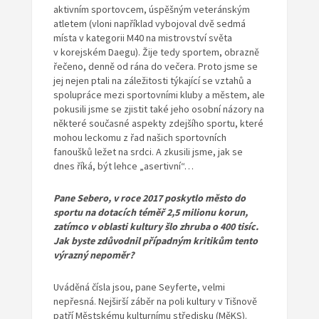
aktivním sportovcem, úspěšným veteránským
atletem (vloni například vybojoval dvě sedmá
místa v kategorii M40 na mistrovství světa
v korejském Daegu). Žije tedy sportem, obrazně
řečeno, denně od rána do večera. Proto jsme se
jej nejen ptali na záležitosti týkající se vztahů a
spolupráce mezi sportovními kluby a městem, ale
pokusili jsme se zjistit také jeho osobní názory na
některé současné aspekty zdejšího sportu, které
mohou leckomu z řad našich sportovních
fanoušků ležet na srdci. A zkusili jsme, jak se
dnes říká, být lehce „asertivní“…
Pane Sebero, v roce 2017 poskytlo město do
sportu na dotacích téměř 2,5 milionu korun,
zatímco v oblasti kultury šlo zhruba o 400 tisíc.
Jak byste zdůvodnil případným kritikům tento
výrazný nepoměr?
Uváděná čísla jsou, pane Seyferte, velmi
nepřesná. Nejširší záběr na poli kultury v Tišnově
patří Městskému kulturnímu středisku (MěKS).