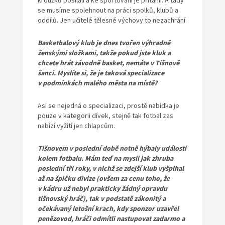
kroužků posílali a ke sportování je přitáhli. A tady
se musíme spolehnout na práci spolků, klubů a
oddílů. Jen učitelé tělesné výchovy to nezachrání.
Basketbalový klub je dnes tvořen výhradně
ženskými složkami, takže pokud jste kluk a
chcete hrát závodně basket, nemáte v Tišnově
šanci. Myslíte si, že je taková specializace
v podmínkách malého města na místě?
Asi se nejedná o specializaci, prostě nabídka je
pouze v kategorii dívek, stejně tak fotbal zas
nabízí vyžití jen chlapcům.
Tišnovem v poslední době notně hýbaly události
kolem fotbalu. Mám teď na mysli jak zhruba
poslední tři roky, v nichž se zdejší klub vyšplhal
až na špičku divize (ovšem za cenu toho, že
v kádru už nebyl prakticky žádný opravdu
tišnovský hráč), tak v podstatě zákonitý a
očekávaný letošní krach, kdy sponzor uzavřel
penězovod, hráči odmítli nastupovat zadarmo a