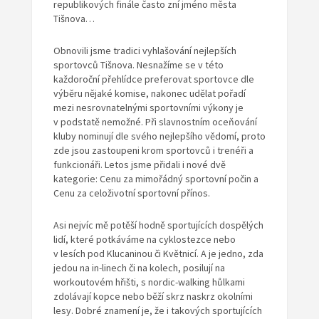
republikových finále často zní jméno města
Tišnova…
Obnovili jsme tradici vyhlašování nejlepších
sportovců Tišnova. Nesnažíme se v této
každoroční přehlídce preferovat sportovce dle
výběru nějaké komise, nakonec udělat pořadí
mezi nesrovnatelnými sportovními výkony je
v podstatě nemožné. Při slavnostním oceňování
kluby nominují dle svého nejlepšího vědomí, proto
zde jsou zastoupeni krom sportovců i trenéři a
funkcionáři. Letos jsme přidali i nové dvě
kategorie: Cenu za mimořádný sportovní počin a
Cenu za celoživotní sportovní přínos.
Asi nejvíc mě potěší hodně sportujících dospělých
lidí, které potkáváme na cyklostezce nebo
v lesích pod Klucaninou či Květnicí. A je jedno, zda
jedou na in-linech či na kolech, posilují na
workoutovém hřišti, s nordic-walking hůlkami
zdolávají kopce nebo běží skrz naskrz okolními
lesy. Dobré znamení je, že i takových sportujících