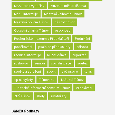
MAS Brána Vysočiny
Muzeum města Tišnova
MěKS informuje
Městská knihovna Tišnov
Městská policie Tišnov
náš rozhovor
Oblastní charita Tišnov
osobnosti
Podhorácké muzeum v Předklášteří
Podnikání
poděkování
psalo se před 50 lety
příroda
radnice informuje
RC Studánka
reportáž
rozhovor
senioři
sociální péče
soutěž
spolky a sdružení
sport
svč inspiro
tenis
tip na výlety
Tišnovsko
TJ Sokol Tišnov
Turistické informační centrum Tišnov
vzdělávání
ZUŠ Tišnov
školy
životní styl
Důležité odkazy