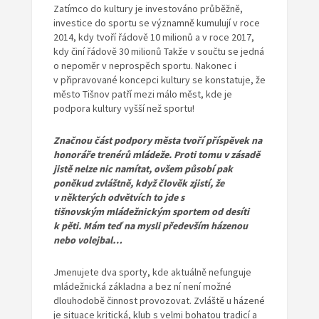
Zatímco do kultury je investováno průběžně,
investice do sportu se významně kumulují v roce
2014, kdy tvoří řádově 10 milionů a v roce 2017,
kdy činí řádově 30 milionů Takže v součtu se jedná
o nepoměr v neprospěch sportu. Nakonec i
v připravované koncepci kultury se konstatuje, že
město Tišnov patří mezi málo měst, kde je
podpora kultury vyšší než sportu!
Značnou část podpory města tvoří příspěvek na
honoráře trenérů mládeže. Proti tomu v zásadě
jistě nelze nic namítat, ovšem působí pak
poněkud zvláštně, když člověk zjistí, že
v některých odvětvích to jde s
tišnovským mládežnickým sportem od desíti
k pěti. Mám teď na mysli především házenou
nebo volejbal…
Jmenujete dva sporty, kde aktuálně nefunguje
mládežnická základna a bez ní není možné
dlouhodobě činnost provozovat. Zvláště u házené
je situace kritická, klub s velmi bohatou tradicí a