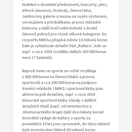
Hudební a divadelní představení, koncerty, ples,
trhové slavnosti, festivaly, činnost kina,
Jamborovy galerie a muzea se svými výstavami,
vernisážemi a přednáškami, provoz městské
knihovny a další tvoří velmi bohaté a široké
žánrové pokrytí pro různé věkové kategorie. Do
rozpočtu MěKSu přispívá město 10 milionů korun.
Dále je vyhlašován dotační titul „Kultura“, kde se
např. v roce 2018 rozdělilo dalších 350 000 korun
mezi 17 žadatelů.
Naproti tomu ve sportu se ročně rozděluje
1 600 000 korun na činnost klubů a provoz
sportovišť a cca 300 000 korun na podporu
trenérů mládeže. I MěKS i sportovní kluby jsou
aktivní na poli dotačním, např. v roce 2018
tišnovské sportovní kluby získaly z dalších
dotačních titulů (např. od ministerstva a
Jihomoravského kraje) další dva miliony korun!
Investiční výdaje do kultury a sportu za
posledních 10 let jsou vyrovnané, do obou oblastí
bylo investováno řádově 50 milionů korun.