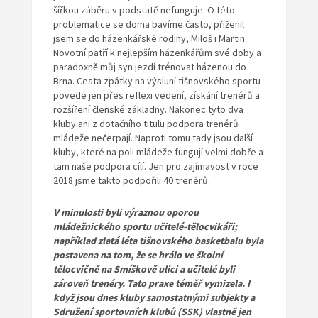
šířkou záběru v podstatě nefunguje. O této
problematice se doma bavíme často, přiženil
jsem se do házenkářské rodiny, Miloš i Martin
Novotní patří k nejlepším házenkářům své doby a
paradoxně můj syn jezdí trénovat házenou do
Brna. Cesta zpátky na výsluní tišnovského sportu
povede jen přes reflexi vedení, získání trenérů a
rozšíření členské základny. Nakonec tyto dva
kluby ani z dotačního titulu podpora trenérů
mládeže nečerpají. Naproti tomu tady jsou další
kluby, které na poli mládeže fungují velmi dobře a
tam naše podpora cílí. Jen pro zajímavost v roce
2018 jsme takto podpořili 40 trenérů.
V minulosti byli výraznou oporou
mládežnického sportu učitelé-tělocvikáři;
například zlatá léta tišnovského basketbalu byla
postavena na tom, že se hrálo ve školní
tělocvičně na Smíškově ulici a učitelé byli
zároveň trenéry. Tato praxe téměř vymizela. I
když jsou dnes kluby samostatnými subjekty a
Sdružení sportovních klubů (SSK) vlastně jen