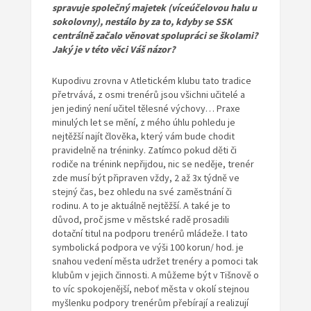
spravuje společný majetek (víceúčelovou halu u
sokolovny), nestálo by za to, kdyby se SSK
centrálně začalo věnovat spolupráci se školami?
Jaký je v této věci Váš názor?
Kupodivu zrovna v Atletickém klubu tato tradice
přetrvává, z osmi trenérů jsou všichni učitelé a
jen jediný není učitel tělesné výchovy… Praxe
minulých let se mění, z mého úhlu pohledu je
nejtěžší najít člověka, který vám bude chodit
pravidelně na tréninky. Zatímco pokud děti či
rodiče na trénink nepřijdou, nic se neděje, trenér
zde musí být připraven vždy, 2 až 3x týdně ve
stejný čas, bez ohledu na své zaměstnání či
rodinu. A to je aktuálně nejtěžší. A také je to
důvod, proč jsme v městské radě prosadili
dotační titul na podporu trenérů mládeže. I tato
symbolická podpora ve výši 100 korun/ hod. je
snahou vedení města udržet trenéry a pomoci tak
klubům v jejich činnosti. A můžeme být v Tišnově o
to víc spokojenější, neboť města v okolí stejnou
myšlenku podpory trenérům přebírají a realizují