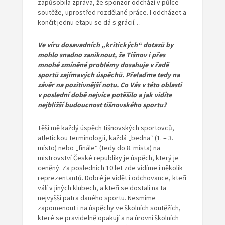
zapůsobila zpráva, že sponzor odchází v půlce
soutěže, uprostřed rozdělané práce. I odcházet a
končit jednu etapu se dá s grácií…
Ve víru dosavadních „kritických“ dotazů by
mohlo snadno zaniknout, že Tišnov i přes
mnohé zmíněné problémy dosahuje v řadě
sportů zajímavých úspěchů. Přelaďme tedy na
závěr na pozitivnější notu. Co Vás v této oblasti
v poslední době nejvíce potěšilo a jak vidíte
nejbližší budoucnost tišnovského sportu?
Těší mě každý úspěch tišnovských sportovců,
atletickou terminologií, každá „bedna“ (1. – 3.
místo) nebo „finále“ (tedy do 8. místa) na
mistrovství České republiky je úspěch, který je
ceněný. Za posledních 10 let zde vidíme i několik
reprezentantů. Dobré je vidět i odchovance, kteří
válí v jiných klubech, a kteří se dostali na ta
nejvyšší patra daného sportu. Nesmíme
zapomenout i na úspěchy ve školních soutěžích,
které se pravidelně opakují a na úrovni školních