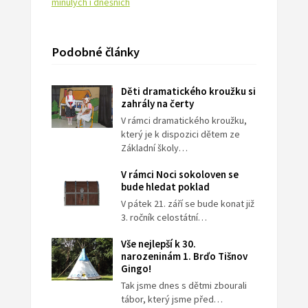
minulých i dnešních
Podobné články
Děti dramatického kroužku si
zahrály na čerty
V rámci dramatického kroužku,
který je k dispozici dětem ze
Základní školy…
V rámci Noci sokoloven se
bude hledat poklad
V pátek 21. září se bude konat již
3. ročník celostátní…
Vše nejlepší k 30.
narozeninám 1. Brďo Tišnov
Gingo!
Tak jsme dnes s dětmi zbourali
tábor, který jsme před…