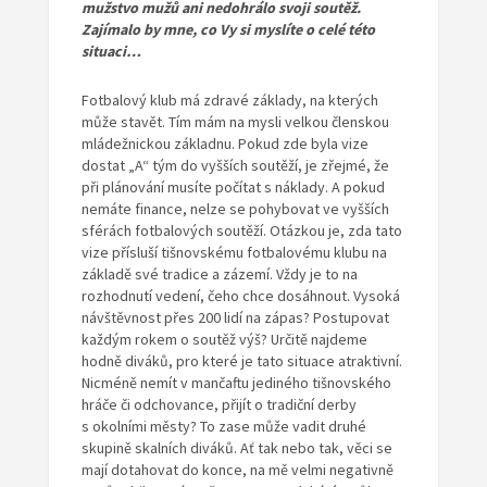
mužstvo mužů ani nedohrálo svoji soutěž.
Zajímalo by mne, co Vy si myslíte o celé této
situaci…
Fotbalový klub má zdravé základy, na kterých
může stavět. Tím mám na mysli velkou členskou
mládežnickou základnu. Pokud zde byla vize
dostat „A“ tým do vyšších soutěží, je zřejmé, že
při plánování musíte počítat s náklady. A pokud
nemáte finance, nelze se pohybovat ve vyšších
sférách fotbalových soutěží. Otázkou je, zda tato
vize přísluší tišnovskému fotbalovému klubu na
základě své tradice a zázemí. Vždy je to na
rozhodnutí vedení, čeho chce dosáhnout. Vysoká
návštěvnost přes 200 lidí na zápas? Postupovat
každým rokem o soutěž výš? Určitě najdeme
hodně diváků, pro které je tato situace atraktivní.
Nicméně nemít v mančaftu jediného tišnovského
hráče či odchovance, přijít o tradiční derby
s okolními městy? To zase může vadit druhé
skupině skalních diváků. Ať tak nebo tak, věci se
mají dotahovat do konce, na mě velmi negativně