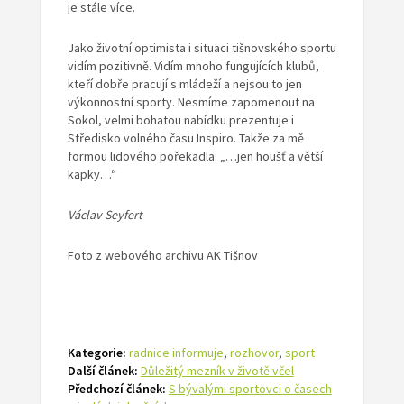
je stále více.
Jako životní optimista i situaci tišnovského sportu
vidím pozitivně. Vidím mnoho fungujících klubů,
kteří dobře pracují s mládeží a nejsou to jen
výkonnostní sporty. Nesmíme zapomenout na
Sokol, velmi bohatou nabídku prezentuje i
Středisko volného času Inspiro. Takže za mě
formou lidového pořekadla: „…jen houšť a větší
kapky…“
Václav Seyfert
Foto z webového archivu AK Tišnov
Kategorie:
radnice informuje
,
rozhovor
,
sport
Další článek:
Důležitý mezník v životě včel
Předchozí článek:
S bývalými sportovci o časech