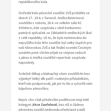
republikového kola.
Ústřední kolo pěvecké soutěže ZUŠ proběhlo ve
dnech 27.- 29.4. v Turnově. Anička Buterinová
soutěžila v sobotu, 28.4. ve velkém sále KC
Střelnice, kde zazpívala v silné konkurenci
patnácti zpěvaček ze Základních uměleckých škol
z celé republiky. Už to, že byla nominována do
nejvyššího kola této soutěže byl velký úspěch pro
naši tišnovskou ZUŠ a tak finální ocenění Čestným
uznáním jsme všichni přijali se stejnou radostí
s jakou si Anička soutěžní repertoár zazpívala
naposledy.
Srdečně děkuji a blahopřeji všem soutěžícím bez
výjimky!! Velký dík patří i rodinným příslušníkům,
kteří nás podporovali, jak jen to šlo a vytvořili nám
báječnou atmosféru.
Nejvíc chci však především poděkovat mojí milé
kolegyni
Jitce Zavřelové
, bez níž si žádnou
pěveckou soutěž nedovedu představit a jejíž