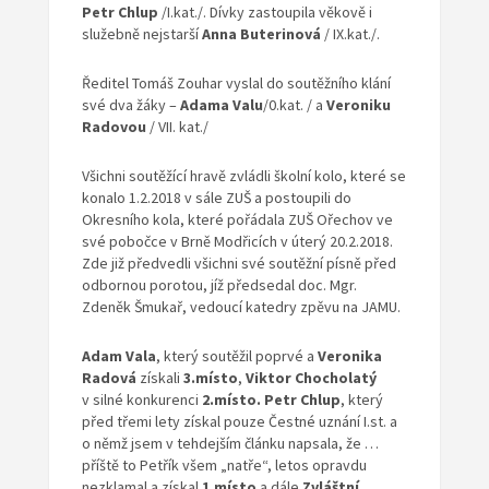
Petr Chlup
/I.kat./. Dívky zastoupila věkově i
služebně nejstarší
Anna Buterinová
/ IX.kat./.
Ředitel Tomáš Zouhar vyslal do soutěžního klání
své dva žáky –
Adama Valu
/0.kat. / a
Veroniku
Radovou
/ VII. kat./
Všichni soutěžící hravě zvládli školní kolo, které se
konalo 1.2.2018 v sále ZUŠ a postoupili do
Okresního kola, které pořádala ZUŠ Ořechov ve
své pobočce v Brně Modřicích v úterý 20.2.2018.
Zde již předvedli všichni své soutěžní písně před
odbornou porotou, jíž předsedal doc. Mgr.
Zdeněk Šmukař, vedoucí katedry zpěvu na JAMU.
Adam Vala
, který soutěžil poprvé a
Veronika
Radová
získali
3.místo
,
Viktor Chocholatý
v silné konkurenci
2.místo. Petr Chlup
, který
před třemi lety získal pouze Čestné uznání I.st. a
o němž jsem v tehdejším článku napsala, že …
příště to Petřík všem „natře“, letos opravdu
nezklamal a získal
1.místo
a dále
Zvláštní