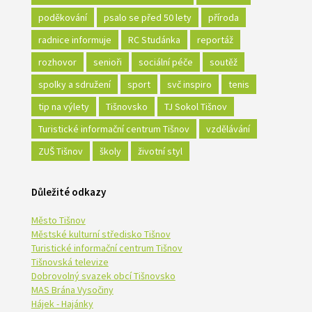
poděkování
psalo se před 50 lety
příroda
radnice informuje
RC Studánka
reportáž
rozhovor
senioři
sociální péče
soutěž
spolky a sdružení
sport
svč inspiro
tenis
tip na výlety
Tišnovsko
TJ Sokol Tišnov
Turistické informační centrum Tišnov
vzdělávání
ZUŠ Tišnov
školy
životní styl
Důležité odkazy
Město Tišnov
Městské kulturní středisko Tišnov
Turistické informační centrum Tišnov
Tišnovská televize
Dobrovolný svazek obcí Tišnovsko
MAS Brána Vysočiny
Hájek - Hajánky