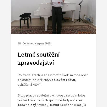
Červenec + srpen 2018
Letmé soutěžní
zpravodajství
Po třech letech je zde v tomto školním roce opět
celostátní soutěž ZUŠ v
sólovém
zpěvu
,
vyhlášená MŠMT.
S tou pravou soutěžní dychtivostí se do ní letos
přihlásili všichni tři chlapci z mé třídy –
Viktor
Chocholatý
/ IV.kat. /,
David Kellner
/ III.kat. / a