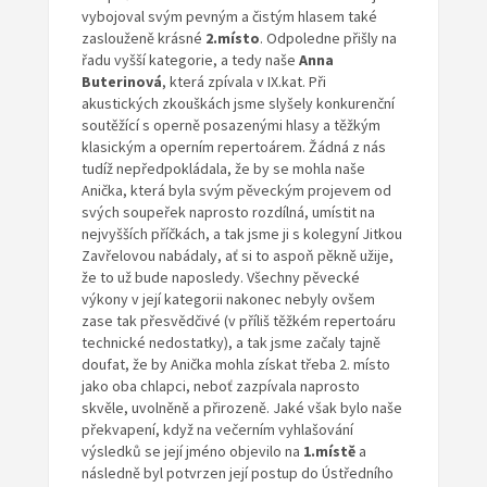
vybojoval svým pevným a čistým hlasem také
zaslouženě krásné
2.místo
. Odpoledne přišly na
řadu vyšší kategorie, a tedy naše
Anna
Buterinová
, která zpívala v IX.kat. Při
akustických zkouškách jsme slyšely konkurenční
soutěžící s operně posazenými hlasy a těžkým
klasickým a operním repertoárem. Žádná z nás
tudíž nepředpokládala, že by se mohla naše
Anička, která byla svým pěveckým projevem od
svých soupeřek naprosto rozdílná, umístit na
nejvyšších příčkách, a tak jsme ji s kolegyní Jitkou
Zavřelovou nabádaly, ať si to aspoň pěkně užije,
že to už bude naposledy. Všechny pěvecké
výkony v její kategorii nakonec nebyly ovšem
zase tak přesvědčivé (v příliš těžkém repertoáru
technické nedostatky), a tak jsme začaly tajně
doufat, že by Anička mohla získat třeba 2. místo
jako oba chlapci, neboť zazpívala naprosto
skvěle, uvolněně a přirozeně. Jaké však bylo naše
překvapení, když na večerním vyhlašování
výsledků se její jméno objevilo na
1.místě
a
následně byl potvrzen její postup do Ústředního