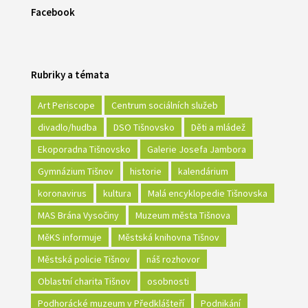
Facebook
Rubriky a témata
Art Periscope
Centrum sociálních služeb
divadlo/hudba
DSO Tišnovsko
Děti a mládež
Ekoporadna Tišnovsko
Galerie Josefa Jambora
Gymnázium Tišnov
historie
kalendárium
koronavirus
kultura
Malá encyklopedie Tišnovska
MAS Brána Vysočiny
Muzeum města Tišnova
MěKS informuje
Městská knihovna Tišnov
Městská policie Tišnov
náš rozhovor
Oblastní charita Tišnov
osobnosti
Podhorácké muzeum v Předklášteří
Podnikání