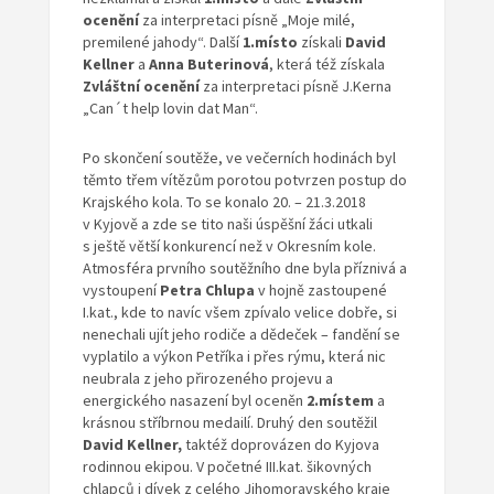
ocenění
za interpretaci písně „Moje milé,
premilené jahody“. Další
1.místo
získali
David
Kellner
a
Anna Buterinová
, která též získala
Zvláštní ocenění
za interpretaci písně J.Kerna
„Can´t help lovin dat Man“.
Po skončení soutěže, ve večerních hodinách byl
těmto třem vítězům porotou potvrzen postup do
Krajského kola. To se konalo 20. – 21.3.2018
v Kyjově a zde se tito naši úspěšní žáci utkali
s ještě větší konkurencí než v Okresním kole.
Atmosféra prvního soutěžního dne byla příznivá a
vystoupení
Petra Chlupa
v hojně zastoupené
I.kat., kde to navíc všem zpívalo velice dobře, si
nenechali ujít jeho rodiče a dědeček – fandění se
vyplatilo a výkon Petříka i přes rýmu, která nic
neubrala z jeho přirozeného projevu a
energického nasazení byl oceněn
2.místem
a
krásnou stříbrnou medailí. Druhý den soutěžil
David Kellner,
taktéž doprovázen do Kyjova
rodinnou ekipou. V početné III.kat. šikovných
chlapců i dívek z celého Jihomoravského kraje