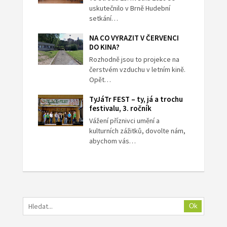
uskutečnilo v Brně Hudební
setkání…
NA CO VYRAZIT V ČERVENCI
DO KINA?
Rozhodně jsou to projekce na
čerstvém vzduchu v letním kině.
Opět…
TyJáTr FEST – ty, já a trochu
festivalu, 3. ročník
Vážení příznivci umění a
kulturních zážitků, dovolte nám,
abychom vás…
Ok