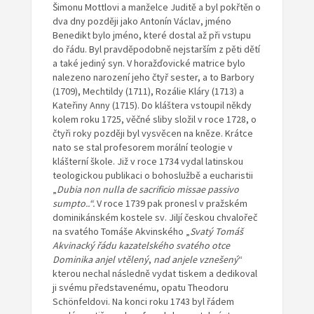
Šimonu Mottlovi a manželce Juditě a byl pokřtěn o
dva dny později jako Antonín Václav, jméno
Benedikt bylo jméno, které dostal až při vstupu
do řádu. Byl pravděpodobně nejstarším z pěti dětí
a také jediný syn. V horažďovické matrice bylo
nalezeno narození jeho čtyř sester, a to Barbory
(1709), Mechtildy (1711), Rozálie Kláry (1713) a
Kateřiny Anny (1715). Do kláštera vstoupil někdy
kolem roku 1725, věčné sliby složil v roce 1728, o
čtyři roky později byl vysvěcen na kněze. Krátce
nato se stal profesorem morální teologie v
klášterní škole. Již v roce 1734 vydal latinskou
teologickou publikaci o bohoslužbě a eucharistii
„
Dubia non nulla de sacrificio missae passivo
sumpto..“.
V roce 1739 pak pronesl v pražském
dominikánském kostele sv. Jiljí českou chvalořeč
na svatého Tomáše Akvinského „
Svatý Tomáš
Akvinacký řádu kazatelského svatého otce
Dominika anjel vtělený
,
nad anjele vznešený
“
kterou nechal následně vydat tiskem a dedikoval
ji svému představenému, opatu Theodoru
Schönfeldovi. Na konci roku 1743 byl řádem