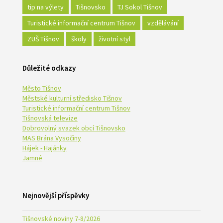
tip na výlety
Tišnovsko
TJ Sokol Tišnov
Turistické informační centrum Tišnov
vzdělávání
ZUŠ Tišnov
školy
životní styl
Důležité odkazy
Město Tišnov
Městské kulturní středisko Tišnov
Turistické informační centrum Tišnov
Tišnovská televize
Dobrovolný svazek obcí Tišnovsko
MAS Brána Vysočiny
Hájek - Hajánky
Jamné
Nejnovější příspěvky
Tišnovské noviny 7-8/2026