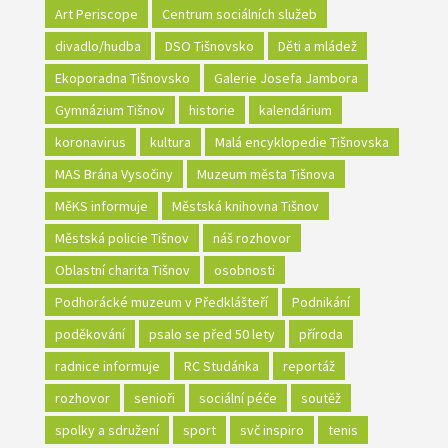
Art Periscope
Centrum sociálních služeb
divadlo/hudba
DSO Tišnovsko
Děti a mládež
Ekoporadna Tišnovsko
Galerie Josefa Jambora
Gymnázium Tišnov
historie
kalendárium
koronavirus
kultura
Malá encyklopedie Tišnovska
MAS Brána Vysočiny
Muzeum města Tišnova
MěKS informuje
Městská knihovna Tišnov
Městská policie Tišnov
náš rozhovor
Oblastní charita Tišnov
osobnosti
Podhorácké muzeum v Předklášteří
Podnikání
poděkování
psalo se před 50 lety
příroda
radnice informuje
RC Studánka
reportáž
rozhovor
senioři
sociální péče
soutěž
spolky a sdružení
sport
svč inspiro
tenis