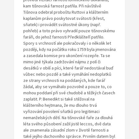
kam tišnovská farnost patřila. Při návštěvě
Tišnova odebral proboštu Ruttovi a klášterním
kaplanům právo poskytovat svátosti (křest,
sňatek) i provádět svátostné úkony (např.
pohřeb) a toto právo vyhradil pouze tišnovskému
faráři, do jehož farnosti Předklášteří patřilo.
Spory s vrchností ale pokračovaly i o několik let
později, kdy na počátku roku 1759 byla jmenována
a zasedala komise pro ukončení rozepře. Ta se
mimo jiné týkala zadržování nájmu z polí či
desátků v obilí a píci, které farář nedostával buď
vůbec nebo pozdě a také vymáhání nedoplatků
ze strany vrchnosti na poddaných, kde farář
žádal, aby se vymáhalo pozvolně a pouze to, co
mohou poddaní při své chudobě a těžkých časech
zaplatit. P. Benedikt si také stěžoval na
klášterního hejtmana, že mu dlouho trvá
vyřizování povolení sňatků pro legitimaci
nemanželských dětí. Na tišnovské faře za dlouhá
léta svého působení zažil jistě leccos, dvě data
ale znamenala zásadní zlom v životě farnosti a
také jejího duchovního správce. Prvním datem byl