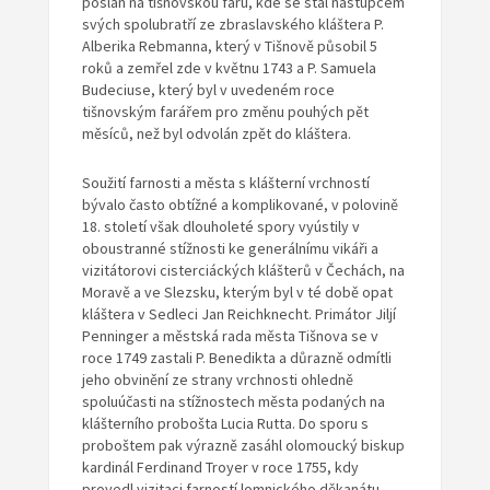
poslán na tišnovskou faru, kde se stal nástupcem
svých spolubratří ze zbraslavského kláštera P.
Alberika Rebmanna, který v Tišnově působil 5
roků a zemřel zde v květnu 1743 a P. Samuela
Budeciuse, který byl v uvedeném roce
tišnovským farářem pro změnu pouhých pět
měsíců, než byl odvolán zpět do kláštera.
Soužití farnosti a města s klášterní vrchností
bývalo často obtížné a komplikované, v polovině
18. století však dlouholeté spory vyústily v
oboustranné stížnosti ke generálnímu vikáři a
vizitátorovi cisterciáckých klášterů v Čechách, na
Moravě a ve Slezsku, kterým byl v té době opat
kláštera v Sedleci Jan Reichknecht. Primátor Jiljí
Penninger a městská rada města Tišnova se v
roce 1749 zastali P. Benedikta a důrazně odmítli
jeho obvinění ze strany vrchnosti ohledně
spoluúčasti na stížnostech města podaných na
klášterního probošta Lucia Rutta. Do sporu s
proboštem pak výrazně zasáhl olomoucký biskup
kardinál Ferdinand Troyer v roce 1755, kdy
provedl vizitaci farností lomnického děkanátu,