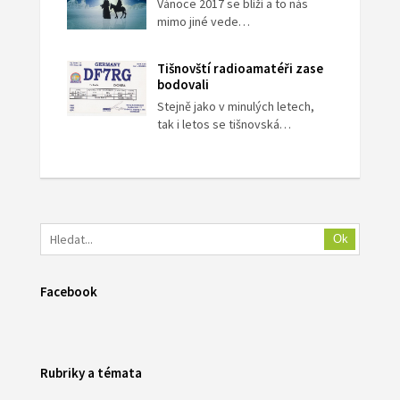
Vánoce 2017 se blíží a to nás
mimo jiné vede…
Tišnovští radioamatéři zase
bodovali
Stejně jako v minulých letech,
tak i letos se tišnovská…
Ok
Facebook
Rubriky a témata