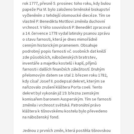
rok 1777, přesně 5. prosinec toho roku, kdy bulou
papeže Pia VI. bylo založeno brněnské biskupství
vyčleněním z tehdejší olomoucké diecéze. Tím se
vlastně P. Benediktu Mottlovi změnila duchovní
vrchnost. V této souvislosti P. Benedikt zpracoval
a 14. července 1778 vydal latinsky psanou zprávu
o stavu farnosti, která je dnes mimořádně
cenným historickým pramenem. Obsahuje
podrobný popis farnosti vč. osobních dat kněží
zde působících, náboženských bratrstev,
inventáře a majetku kostelů i kaplí, příjmů
farnosti i dalších finančních záležitostí. Druhým
přelomovým datem se stal 2. březen roku 1782,
kdy císař Josef II. podepsal dekret, kterým se
nařizovalo zrušení kláštera Porta coeli. Tento
dekret byl vykonán již 19. března zemským
komisařem baronem Ausperským. Tím se farnosti
změnila i vrchnost světská. Patronátní právo
kláštera k tišnovskému kostelu bylo převedeno
na náboženský fond.
Jednou z prvních změn, která postihla tišnovskou