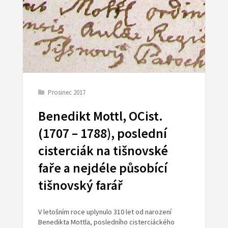
Prosinec 2017
Benedikt Mottl, OCist.
(1707 – 1788), poslední
cisterciák na tišnovské
faře a nejdéle působící
tišnovský farář
V letošním roce uplynulo 310 let od narození
Benedikta Mottla, posledního cisterciáckého