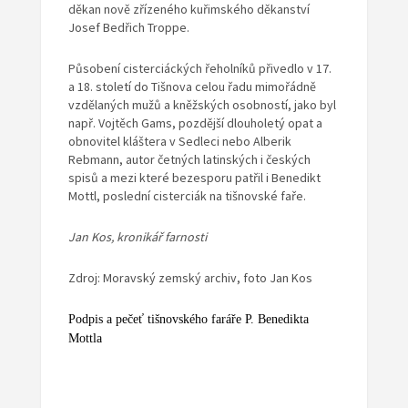
děkan nově zřízeného kuřimského děkanství
Josef Bedřich Troppe.
Působení cisterciáckých řeholníků přivedlo v 17.
a 18. století do Tišnova celou řadu mimořádně
vzdělaných mužů a kněžských osobností, jako byl
např. Vojtěch Gams, pozdější dlouholetý opat a
obnovitel kláštera v Sedleci nebo Alberik
Rebmann, autor četných latinských i českých
spisů a mezi které bezesporu patřil i Benedikt
Mottl, poslední cisterciák na tišnovské faře.
Jan Kos, kronikář farnosti
Zdroj: Moravský zemský archiv, foto Jan Kos
Podpis a pečeť tišnovského faráře P. Benedikta
Mottla