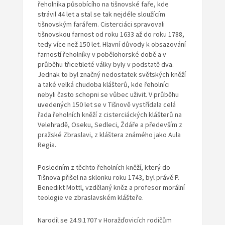
řeholníka působícího na tišnovské faře, kde
strávil 44 let a stal se tak nejdéle sloužícím
tišnovským farářem. Cisterciáci spravovali
tišnovskou farnost od roku 1633 až do roku 1788,
tedy více než 150 let. Hlavní důvody k obsazování
farností řeholníky v pobělohorské době a v
průběhu třicetileté války byly v podstatě dva.
Jednak to byl značný nedostatek světských kněží
a také velká chudoba klášterů, kde řeholníci
nebyli často schopni se vůbec uživit. V průběhu
uvedených 150 let se v Tišnově vystřídala celá
řada řeholních kněží z cisterciáckých klášterů na
Velehradě, Oseku, Sedleci, Ždáře a především z
pražské Zbraslavi, z kláštera známého jako Aula
Regia.
Posledním z těchto řeholních kněží, který do
Tišnova přišel na sklonku roku 1743, byl právě P.
Benedikt Mottl, vzdělaný kněz a profesor morální
teologie ve zbraslavském klášteře.
Narodil se 24.9.1707 v Horažďovicích rodičům