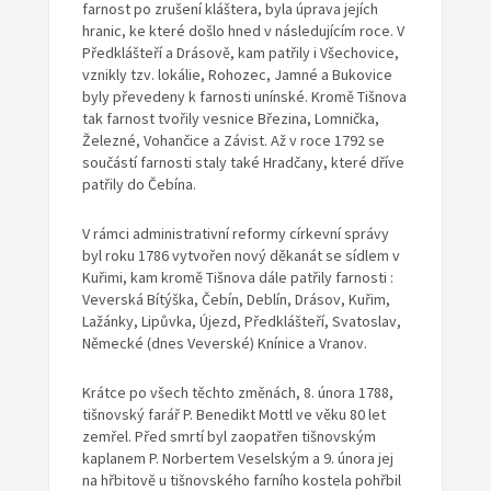
farnost po zrušení kláštera, byla úprava jejích
hranic, ke které došlo hned v následujícím roce. V
Předklášteří a Drásově, kam patřily i Všechovice,
vznikly tzv. lokálie, Rohozec, Jamné a Bukovice
byly převedeny k farnosti unínské. Kromě Tišnova
tak farnost tvořily vesnice Březina, Lomnička,
Železné, Vohančice a Závist. Až v roce 1792 se
součástí farnosti staly také Hradčany, které dříve
patřily do Čebína.
V rámci administrativní reformy církevní správy
byl roku 1786 vytvořen nový děkanát se sídlem v
Kuřimi, kam kromě Tišnova dále patřily farnosti :
Veverská Bítýška, Čebín, Deblín, Drásov, Kuřim,
Lažánky, Lipůvka, Újezd, Předklášteří, Svatoslav,
Německé (dnes Veverské) Knínice a Vranov.
Krátce po všech těchto změnách, 8. února 1788,
tišnovský farář P. Benedikt Mottl ve věku 80 let
zemřel. Před smrtí byl zaopatřen tišnovským
kaplanem P. Norbertem Veselským a 9. února jej
na hřbitově u tišnovského farního kostela pohřbil