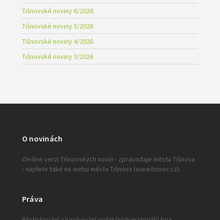
Tišnovské noviny 6/2026
Tišnovské noviny 5/2026
Tišnovské noviny 4/2026
Tišnovské noviny 3/2026
O novinách
On-line verzi Tišnovských novin - zpravodaje města Tišnova
- najdete také na webu města Tišnova (www.tisnov.cz).
Práva
Přetiskování a kopírování redakčních materiálů bez