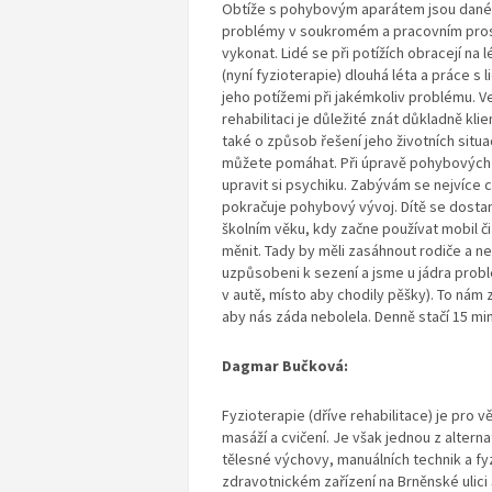
Obtíže s pohybovým aparátem jsou dané c
problémy v soukromém a pracovním prost
vykonat. Lidé se při potížích obracejí na 
(nyní fyzioterapie) dlouhá léta a práce s
jeho potížemi při jakémkoliv problému. Ve
rehabilitaci je důležité znát důkladně kl
také o způsob řešení jeho životních situ
můžete pomáhat. Při úpravě pohybových o
upravit si psychiku. Zabývám se nejvíce c
pokračuje pohybový vývoj. Dítě se dostan
školním věku, kdy začne používat mobil či
měnit. Tady by měli zasáhnout rodiče a ne
uzpůsobeni k sezení a jsme u jádra problé
v autě, místo aby chodily pěšky). To nám 
aby nás záda nebolela. Denně stačí 15 mi
Dagmar Bučková:
Fyzioterapie (dříve rehabilitace) je pro
masáží a cvičení. Je však jednou z altern
tělesné výchovy, manuálních technik a fy
zdravotnickém zařízení na Brněnské ulici