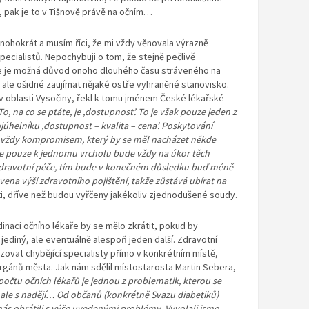
 pak je to v Tišnově právě na očním…
ohokrát a musím říci, že mi vždy věnovala výrazně
specialistů. Nepochybuji o tom, že stejně pečlivě
de je možná důvod onoho dlouhého času stráveného na
 ale ošidné zaujímat nějaké ostře vyhraněné stanovisko.
 oblasti Vysočiny, řekl k tomu jménem České lékařské
To, na co se ptáte, je ,dostupnost
’.
To je však pouze jeden z
helníku ,dostupnost – kvalita – cena
’
. Poskytování
 je vždy kompromisem, který by se měl nacházet někde
 se pouze k jednomu vrcholu bude vždy na úkor těch
 zdravotní péče, tím bude v konečném důsledku buď méně
vena výší zdravotního pojištění, takže zůstává ubírat na
ti, dříve než budou vyřčeny jakékoliv zjednodušené soudy.
inaci očního lékaře by se mělo zkrátit, pokud by
jediný, ale eventuálně alespoň jeden další. Zdravotní
izovat chybějící specialisty přímo v konkrétním místě,
 orgánů města. Jak nám sdělil místostarosta Martin Sebera,
 počtu očních lékařů je jednou z problematik, kterou se
ale s nadějí… Od občanů (konkrétně Svazu diabetiků)
a nás obrátili s výše uvedenými problémy. Vyvolali jsme