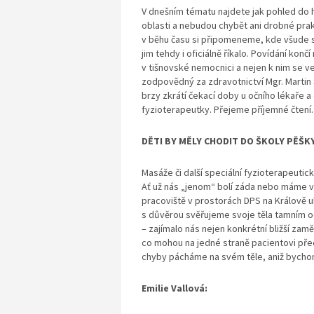
V dnešním tématu najdete jak pohled do hi
oblasti a nebudou chybět ani drobné pra
v běhu času si připomeneme, kde všude se
jim tehdy i oficiálně říkalo. Povídání k
v tišnovské nemocnici a nejen k nim se 
zodpovědný za zdravotnictví Mgr. Martin 
brzy zkrátí čekací doby u očního lékaře a
fyzioterapeutky. Přejeme příjemné čtení.
DĚTI BY MĚLY CHODIT DO ŠKOLY PĚŠK
Masáže či další speciální fyzioterapeutic
Ať už nás „jenom“ bolí záda nebo máme v
pracoviště v prostorách DPS na Králově ul
s důvěrou svěřujeme svoje těla tamním od
– zajímalo nás nejen konkrétní bližší zam
co mohou na jedné straně pacientovi předa
chyby pácháme na svém těle, aniž bychom
Emilie Vallová: