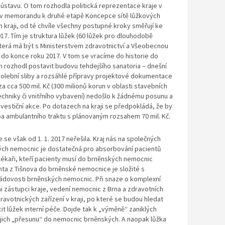
ústavu. O tom rozhodla politická reprezentace kraje v
 v memorandu k druhé etapě Koncepce sítě lůžkových
kraji, od té chvíle všechny postupné kroky směřují ke
17. Tím je struktura lůžek (60 lůžek pro dlouhodobě
která má být s Ministerstvem zdravotnictví a Všeobecnou
 do konce roku 2017. V tom se vracíme do historie do
n rozhodl postavit budovu tehdejšího sanatoria – dnešní
volební sliby a rozsáhlé přípravy projektové dokumentace
 cca 500 mil. Kč (300 milionů korun v oblasti stavebních
techniky či vnitřního vybavení) nedošlo k žádnému posunu a
investiční akce. Po dotazech na kraji se předpokládá, že by
ba ambulantního traktu s plánovaným rozsahem 70 mil. Kč.
 se však od 1. 1. 2017 neřešila. Kraj nás na společných
kých nemocnic je dostatečná pro absorbování pacientů
 lékaři, kteří pacienty musí do brněnských nemocnic
nta z Tišnova do brněnské nemocnice je složité s
ádovosti brněnských nemocnic. Při snaze o komplexní
ni zástupci kraje, vedení nemocnic z Brna a zdravotních
ravotnických zařízení v kraji, po které se budou hledat
t lůžek interní péče. Dojde tak k „výměně“ zaniklých
jejich „přesunu“ do nemocnic brněnských. A naopak lůžka