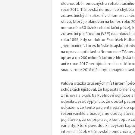
dlouhodobě nemocných a rehabilitačního 
roce 2012. Tišnovská nemocnice chyběla
zdravotnických zařízení v Jihomoravském 
stavu, který je plánován na konec roku 20
nemocné a 30 lůžek rehabilitační péče), 
zdravotní pojišťovnou (VZP) nasmlouvána
roku 1899, kdy se doktor František Kutha
„nemocnice“. I přes loňské krajské před
na opravu a přístavbu Nemocnice Tišnov za
úprav a do 200 milionů korun z hlediska 
ani v roce 2017 nedojde k realizaci této 
snad v roce 2018 měla být zahájena stav
Palčivá otázka zrušených míst interní péče
schůzkách ujišťoval, že kapacita brněns
z Tišnova a okolí. Na květnové schůzce s
odesílat, však vyplynulo, že dostat pacie
odkazem, že tento pacient nepatří do sp
řešení vzniklé situace jsme opět ujišťová
pojišťoven, že se připravuje koncepce zd
varianty, které povedou k navýšení kapaci
interních lůžek v tišnovské nemocnici a 