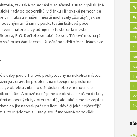
storie, tak také pojednání o současné situaci v příslušné
Po
ktické rady od odborníků. V článku Tišnovské nemocnice
 v minulosti v našem městě nacházely „špitály“, jak se
Po
ončí nedávnými změnami v poskytování lůžkové péče
ps
ve svém materiálu vyjadřuje místostarosta města
Sebera, PhD. Dočtete se také, že se v Tišnově možná již
ra
 o své práci Vám leccos užitečného sdělí přední tišnovské
re
so
Y
sp
ké služby jsou v Tišnově poskytovány na několika místech.
Ti
ážnější zdravotní problém, navštěvujeme příslušná
Tu
ici, v objektu zubního střediska nebo v nemocnici a
borníkům. A právě na ně jsme se obrátili s našimi dotazy
vz
ěření oslovených fyzioterapeutů, ale také jsme se zeptali,
ži
t a co jim naopak práce s lidmi dává či jaké nejčastější
 si to uvědomovali. Tady jsou fundované odpovědi:
Důl
Měs