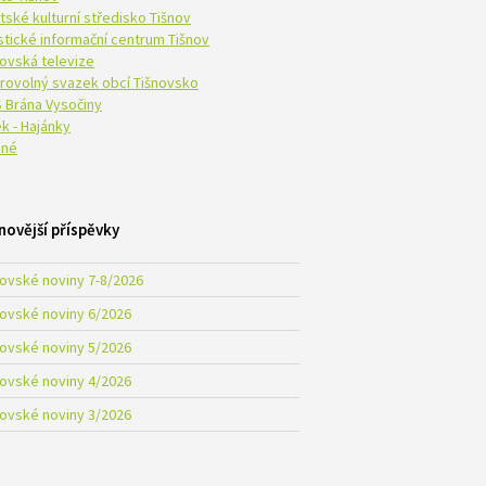
tské kulturní středisko Tišnov
istické informační centrum Tišnov
novská televize
rovolný svazek obcí Tišnovsko
 Brána Vysočiny
k - Hajánky
né
novější příspěvky
novské noviny 7-8/2026
novské noviny 6/2026
novské noviny 5/2026
novské noviny 4/2026
novské noviny 3/2026