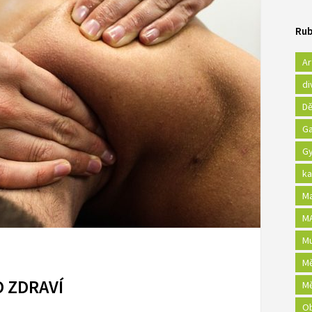
Rub
Ar
di
Dě
Ga
Gy
ka
Ma
MA
Mu
Mě
O ZDRAVÍ
Mě
Ob