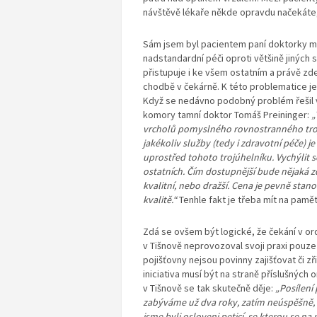
návštěvě lékaře někde opravdu načekáte,
Sám jsem byl pacientem paní doktorky mn
nadstandardní péči oproti většině jiných 
přistupuje i ke všem ostatním a právě z
chodbě v čekárně. K této problematice je
Když se nedávno podobný problém řešil v
komory tamní doktor Tomáš Preininger:
„
vrcholů pomyslného rovnostranného trojú
jakékoliv služby (tedy i zdravotní péče)
uprostřed tohoto trojúhelníku. Vychýlit
ostatních. Čím dostupnější bude nějaká
kvalitní, nebo dražší. Cena je pevně stano
kvalitě.“
Tenhle fakt je třeba mít na pamě
Zdá se ovšem být logické, že čekání v ord
v Tišnově neprovozoval svoji praxi pouze 
pojišťovny nejsou povinny zajišťovat či zř
iniciativa musí být na straně příslušných
v Tišnově se tak skutečně děje:
„
Posílení
zabýváme už dva roky, zatím neúspěšně, 
jsme byli osloveni peticí, se kterou se n