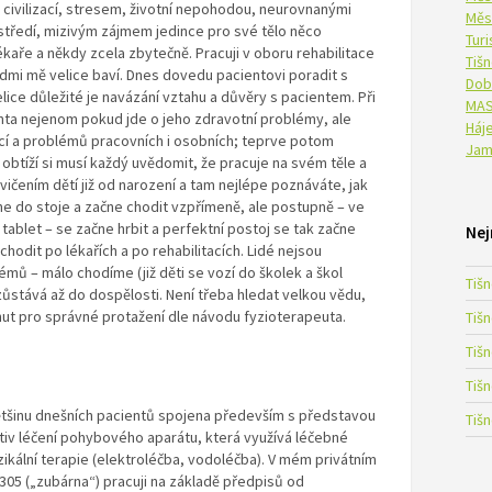
ivilizací, stresem, životní nepohodou, neurovnanými
Měs
ředí, mizivým zájmem jedince pro své tělo něco
Tur
lékaře a někdy zcela zbytečně. Pracuji v oboru rehabilitace
Tiš
 lidmi mě velice baví. Dnes dovedu pacientovi poradit s
Dob
lice důležité je navázání vztahu a důvěry s pacientem. Při
MAS
ienta nejenom pokud jde o jeho zdravotní problémy, ale
Háje
ací a problémů pracovních i osobních; teprve potom
Jam
btíží si musí každý uvědomit, že pracuje na svém těle a
vičením dětí již od narození a tam nejlépe poznáváte, jak
e do stoje a začne chodit vzpřímeně, ale postupně – ve
 tablet – se začne hrbit a perfektní postoj se tak začne
Nej
chodit po lékařích a po rehabilitacích. Lidé nejsou
mů – málo chodíme (již děti se vozí do školek a škol
Tiš
zůstává až do dospělosti. Není třeba hledat velkou vědu,
nut pro správné protažení dle návodu fyzioterapeuta.
Tiš
Tiš
Tiš
 většinu dnešních pacientů spojena především s představou
Tiš
ativ léčení pohybového aparátu, která využívá léčebné
zikální terapie (elektroléčba, vodoléčba). V mém privátním
 305 („zubárna“) pracuji na základě předpisů od