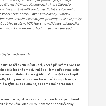
pojišťovny (VZP) pro Jihomoravský kraj s žádostí o
je nutné splnit několik předpokladů. Mít atestovaného
poslední nejdůležitější – mít nasmlouvaný úvazek k
áme s konkrétním lékařem, jeho prostory v Tišnově prošly
a zbývá uspět na VZP, kde jsme naši žádost předložili a
on Tišnovska. Konečné rozhodnutí padne v listopadu
 Seyfert, redaktor TN
asu“ končí aktuální situací, která při svém zrodu na
působila hodně emocí. Požádali jsme představitele
 k momentálním stavu vyjádřili. Odpovědi se chopil
.D., který má zdravotnictví ve své kompetenci, a
áhlé a týká se zdaleka nejen samotné nemocnice,
e nemocnice, jak si ji každý občan představí, je bohužel
dil tišnovskému objektu roli sanatoria neboli léčebny