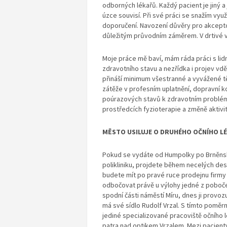
odborných lékařů. Každý pacient je jiný a 
úzce souvisí. Při své práci se snažím využ
doporučení. Navození důvěry pro akceptov
důležitým průvodním záměrem. V drtivé vě
Moje práce mě baví, mám ráda práci s lid
zdravotního stavu a nezřídka i projev vdě
přináší minimum všestranné a vyvážené tě
zátěže v profesním uplatnění, dopravní k
poúrazových stavů k zdravotním problémů
prostředcích fyzioterapie a změně aktivit
MĚSTO USILUJE O DRUHÉHO OČNÍHO L
Pokud se vydáte od Humpolky po Brněnsk
polikliniku, projdete během necelých dese
budete mít po pravé ruce prodejnu firmy 
odbočovat právě u výlohy jedné z poboček
spodní části náměstí Míru, dnes ji provoz
má své sídlo Rudolf Vrzal. S tímto poměr
jediné specializované pracoviště očního
patra nad optikem Vrzalem. Mezi pacient