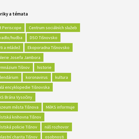
riky a témata
t Periscope
Centrum sociálních služeb
vadlo/hudba
DSO Tišnovsko
ti a mládež
Ekoporadna Tišnovsko
lerie Josefa Jambora
mnázium Tišnov
historie
lendárium
koronavirus
kultura
lá encyklopedie Tišnovska
S Brána Vysočiny
zeum města Tišnova
MěKS informuje
stská knihovna Tišnov
stská policie Tišnov
náš rozhovor
lastní charita Tišnov
osobnosti