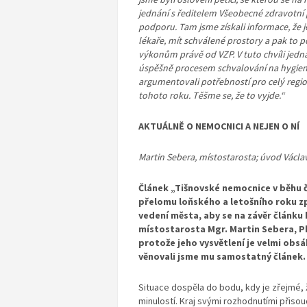
jednání s ředitelem Všeobecné zdravotní 
podporu. Tam jsme získali informace, že 
lékaře, mít schválené prostory a pak to 
výkonům právě od VZP. V tuto chvíli jedn
úspěšně procesem schvalování na hygieně 
argumentovali potřebností pro celý regi
tohoto roku. Těšme se, že to vyjde.“
AKTUÁLNĚ O NEMOCNICI A NEJEN O NÍ
Martin Sebera, místostarosta; úvod Václav
Článek „Tišnovské nemocnice v běhu č
přelomu loňského a letošního roku z
vedení města, aby se na závěr článku
místostarosta Mgr. Martin Sebera, Ph
protože jeho vysvětlení je velmi obs
věnovali jsme mu samostatný článek.
Situace dospěla do bodu, kdy je zřejmé, ž
minulostí. Kraj svými rozhodnutími přisou