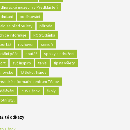
dhorácké muzeum v Předklášteří
dnikání
poděkování
alo se před 50 lety
příroda
dnice informuje
RC Studánka
portáž
rozhovor
senioři
ciální péče
soutěž
spolky a sdružení
ort
svč inspiro
tenis
tip na výlety
šnovsko
TJ Sokol Tišnov
ristické informační centrum Tišnov
dělávání
ZUŠ Tišnov
školy
votní styl
ežité odkazy
to Tišnov