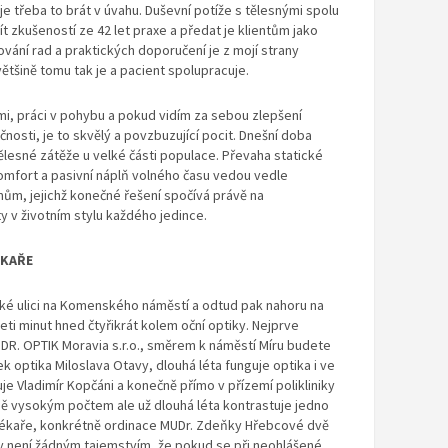
je třeba to brát v úvahu. Duševní potíže s tělesnými spolu
ít zkušeností ze 42 let praxe a předat je klientům jako
ání rad a praktických doporučení je z mojí strany
tšině tomu tak je a pacient spolupracuje.
mi, práci v pohybu a pokud vidím za sebou zlepšení
čnosti, je to skvělý a povzbuzující pocit. Dnešní doba
lesné zátěže u velké části populace. Převaha statické
omfort a pasivní náplň volného času vedou vedle
m, jejichž konečné řešení spočívá právě na
y v životním stylu každého jedince.
ÉKAŘE
é ulici na Komenského náměstí a odtud pak nahoru na
ti minut hned čtyřikrát kolem oční optiky. Nejprve
DR. OPTIK Moravia s.r.o., směrem k náměstí Míru budete
 optika Miloslava Otavy, dlouhá léta funguje optika i ve
uje Vladimír Kopčáni a konečně přímo v přízemí polikliniky
ně vysokým počtem ale už dlouhá léta kontrastuje jedno
 lékaře, konkrétně ordinace MUDr. Zdeňky Hřebcové dvě
y není žádným tajemstvím, že pokud se při neohlášené