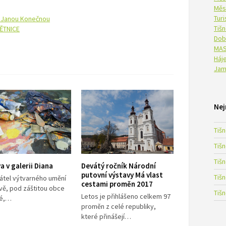
Měs
Tur
s Janou Konečnou
Tiš
ĚTNICE
Dob
MAS
Háje
Jam
Nej
Tiš
Tiš
Tiš
a v galerii Diana
Devátý ročník Národní
putovní výstavy Má vlast
Tiš
řátel výtvarného umění
cestami proměn 2017
ově, pod záštitou obce
Tiš
Letos je přihlášeno celkem 97
né,…
proměn z celé republiky,
které přinášejí…