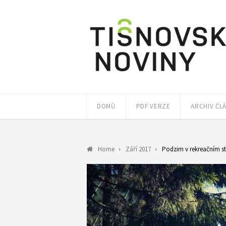
DOMŮ
PDF VERZE
ARCHIV ČL
Home
Září 2017
Podzim v rekreačním s