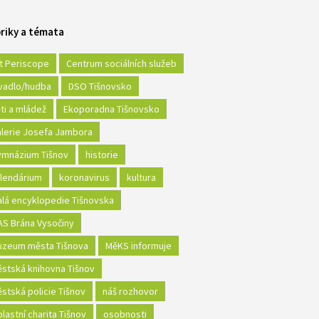
riky a témata
t Periscope
Centrum sociálních služeb
vadlo/hudba
DSO Tišnovsko
ti a mládež
Ekoporadna Tišnovsko
lerie Josefa Jambora
mnázium Tišnov
historie
lendárium
koronavirus
kultura
lá encyklopedie Tišnovska
S Brána Vysočiny
zeum města Tišnova
MěKS informuje
stská knihovna Tišnov
stská policie Tišnov
náš rozhovor
lastní charita Tišnov
osobnosti