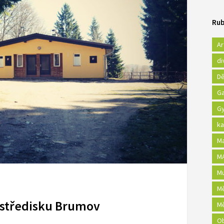
Rub
Ar
di
Dě
Ga
Gy
ka
Ma
MA
Mu
Mě
 středisku Brumov
Mě
Ob