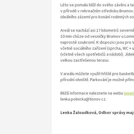
Léto se pomalu blíží do svého závěru a ta
v přírodě v rekreačním středisku Brumov.
ideálního zázemí pro konání rodinných osla
Areál se nachází asi 17 kilometrů severně 
10 min chůze od vesničky Brumov u Lomni
naprosté soukromí. K dispozici jsou pro 
včetně sociálního zařízení (sprcha, WC +
(včetně všech spotřebičů a nádobí). Jídel
velkou zastřešenou terasu.
V areálu můžete využít hřiště pro basketb
přírodní ohniště. Parkování je možné přím
Bližší informace naleznete na webu
www.t
lenka.polnicka@tisnov.cz.
Lenka Žaloudková, Odbor správy maj