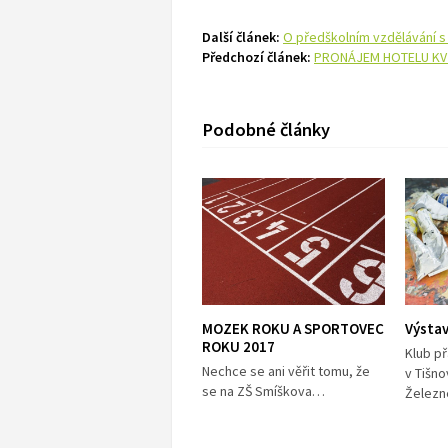
Další článek:
O předškolním vzdělávání 
Předchozí článek:
PRONÁJEM HOTELU KV
Podobné články
MOZEK ROKU A SPORTOVEC
Výstav
ROKU 2017
Klub p
Nechce se ani věřit tomu, že
v Tišn
se na ZŠ Smíškova…
Želez