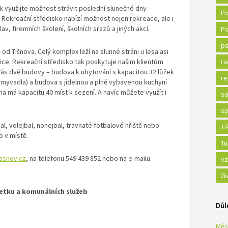
k využijte možnost strávit poslední slunečné dny
Po
 Rekreační středisko nabízí možnost nejen rekreace, ale i
v, firemních školení, školních srazů a jiných akcí.
Po
ps
od Tišnova. Celý komplex leží na slunné stráni u lesa asi
ce. Rekreační středisko tak poskytuje našim klientům
ra
Vás dvě budovy – budova k ubytování s kapacitou 32 lůžek
re
 umyvadla) a budova s jídelnou a plně vybavenou kuchyní
na má kapacitu 40 míst k sezení. A navíc můžete využít i
so
sp
al, volejbal, nohejbal, travnaté fotbalové hřiště nebo
Ti
o v místě.
Tu
isnov.cz
, na telefonu 549 439 852 nebo na e-mailu
vz
ži
etku a komunálních služeb
Důl
Měs