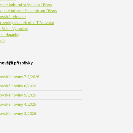
tské kulturní středisko Tišnov
istické informační centrum Tišnov
novská televize
rovolný svazek obcí Tišnovsko
 Brána Vysočiny
k - Hajánky
né
novější příspěvky
novské noviny 7-8/2026
novské noviny 6/2026
novské noviny 5/2026
novské noviny 4/2026
novské noviny 3/2026