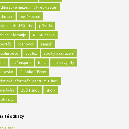
dhorácké muzeum v Předklášteří
dnikání
poděkování
alo se před 50 lety
příroda
dnice informuje
RC Studánka
portáž
rozhovor
senioři
ciální péče
soutěž
spolky a sdružení
ort
svč inspiro
tenis
tip na výlety
šnovsko
TJ Sokol Tišnov
ristické informační centrum Tišnov
dělávání
ZUŠ Tišnov
školy
votní styl
ežité odkazy
to Tišnov