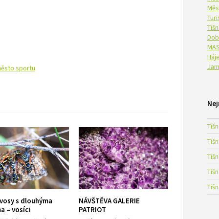
Měs
Tur
Tiš
Dob
MAS
Háje
Jam
město sportu
Nej
Tiš
Tiš
Tiš
Tiš
Tiš
 vosy s dlouhýma
NÁVŠTĚVA GALERIE
 – vosíci
PATRIOT