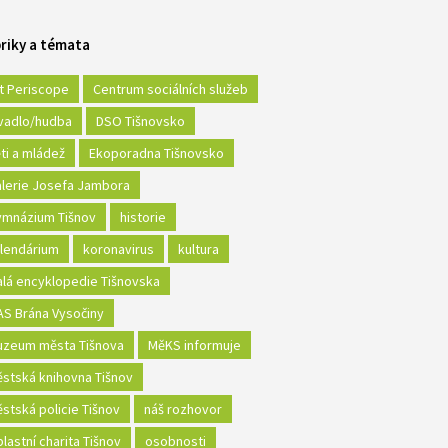
riky a témata
t Periscope
Centrum sociálních služeb
vadlo/hudba
DSO Tišnovsko
ti a mládež
Ekoporadna Tišnovsko
lerie Josefa Jambora
mnázium Tišnov
historie
lendárium
koronavirus
kultura
lá encyklopedie Tišnovska
S Brána Vysočiny
zeum města Tišnova
MěKS informuje
stská knihovna Tišnov
stská policie Tišnov
náš rozhovor
lastní charita Tišnov
osobnosti