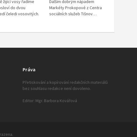
ě žijící vosy řadíme
Dalším dobrým nápadem
osloví do dvou
Markéty Prokopové z Centra
edí čeledi vosovitých.
sociálních služeb Tišnov…
Práva
Přetiskování a kopírování redakčních materiálů
bez souhlasu redakce není dovoleno.
Editor: Mgr. Barbora Kovářová
hrazena.