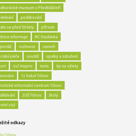
dhorácké muzeum v Předklášteří
dnikání
poděkování
alo se před 50 lety
příroda
dnice informuje
RC Studánka
portáž
rozhovor
senioři
ciální péče
soutěž
spolky a sdružení
ort
svč inspiro
tenis
tip na výlety
šnovsko
TJ Sokol Tišnov
ristické informační centrum Tišnov
dělávání
ZUŠ Tišnov
školy
votní styl
ežité odkazy
to Tišnov