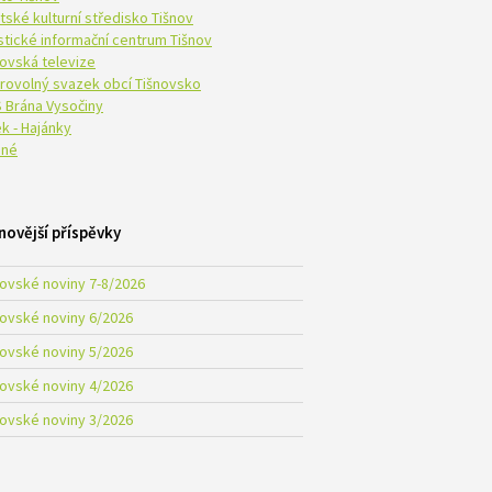
tské kulturní středisko Tišnov
istické informační centrum Tišnov
novská televize
rovolný svazek obcí Tišnovsko
 Brána Vysočiny
k - Hajánky
né
novější příspěvky
novské noviny 7-8/2026
novské noviny 6/2026
novské noviny 5/2026
novské noviny 4/2026
novské noviny 3/2026