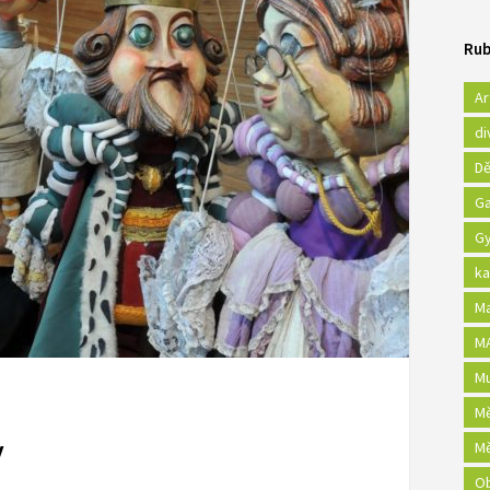
Rub
Ar
di
Dě
Ga
Gy
ka
Ma
MA
Mu
Mě
y
Mě
Ob