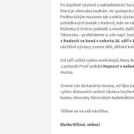
Po úspěšné výstavě o nakladatelství Sur
která je věnována loutkám. Ve spoluprá
Podhoráckým muzeem tak vznikla výstava
pohádkových loutek z Radosti, kde se vá
Růženka či Ostrov pokladů a mnoho další
Tišnovsku – prohlédnete si zde např. lo
z Radosti se koná v sobotu 16. září
v 
návštěvě výstavy zveme děti, dětské kolekt
Od září začíná cyklus workshopů Aleny N
v pohodě.
První setkání
Hojnost v našem
muzea.
Zveme vás do kavárny muzea, od října z
cyklus diskusních večerů Václava Seyfer
budou věnovány tišnovským hudebníkům
Těšíme se na vaši návštěvu.
Blanka Křížová, vedoucí