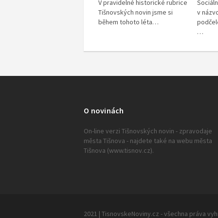
V pravidelné historické rubrice
Sociáln
Tišnovských novin jsme si
v názv
během tohoto léta…
podčel
…
O novinách
On-line verzi Tišnovských novin - zpravodaje
města Tišnova - najdete také na webu města
Tišnova (www.tisnov.cz).
2021 | TisnovskeNoviny.cz - všechna práva vy