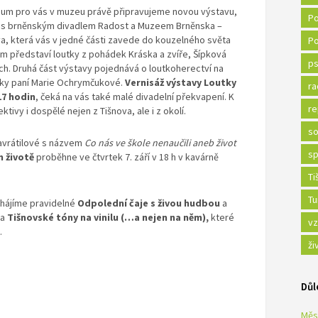
sum pro vás v muzeu právě připravujeme novou výstavu,
Po
ci s brněnským divadlem Radost a Muzeem Brněnska –
, která vás v jedné části zavede do kouzelného světa
Po
m představí loutky z pohádek Kráska a zvíře, Šípková
ps
ch. Druhá část výstavy pojednává o loutkoherectví na
utky paní Marie Ochrymčukové.
Vernisáž výstavy Loutky
ra
17 hodin
, čeká na vás také malé divadelní překvapení. K
re
ivy i dospělé nejen z Tišnova, ale i z okolí.
so
avrátilové s názvem
Co nás ve škole nenaučili aneb život
sp
 životě
proběhne ve čtvrtek 7. září v 18 h v kavárně
Ti
Tu
ahájíme pravidelné
Odpolední čaje s živou hudbou
a
ta
Tišnovské tóny na vinilu (…a nejen na něm),
které
vz
.
ži
Důl
Měs