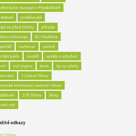
dhorácké muzeum v Předklášteří
dnikání
poděkování
alo se před 50 lety
příroda
dnice informuje
RC Studánka
portáž
rozhovor
senioři
ciální péče
soutěž
spolky a sdružení
ort
svč inspiro
tenis
tip na výlety
šnovsko
TJ Sokol Tišnov
ristické informační centrum Tišnov
dělávání
ZUŠ Tišnov
školy
votní styl
ežité odkazy
to Tišnov