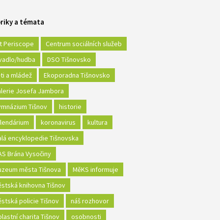
riky a témata
t Periscope
Centrum sociálních služeb
vadlo/hudba
DSO Tišnovsko
ti a mládež
Ekoporadna Tišnovsko
lerie Josefa Jambora
mnázium Tišnov
historie
lendárium
koronavirus
kultura
lá encyklopedie Tišnovska
S Brána Vysočiny
zeum města Tišnova
MěKS informuje
stská knihovna Tišnov
stská policie Tišnov
náš rozhovor
lastní charita Tišnov
osobnosti