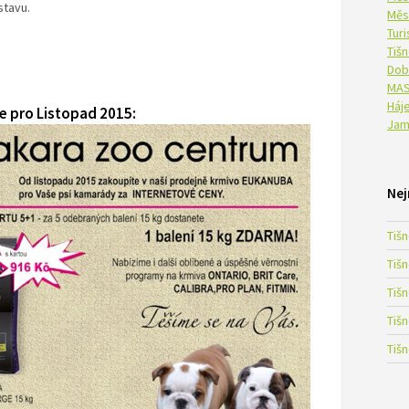
 stavu.
Měs
Tur
Tiš
Dob
MAS
Háje
 pro Listopad 2015:
Jam
Nej
Tiš
Tiš
Tiš
Tiš
Tiš