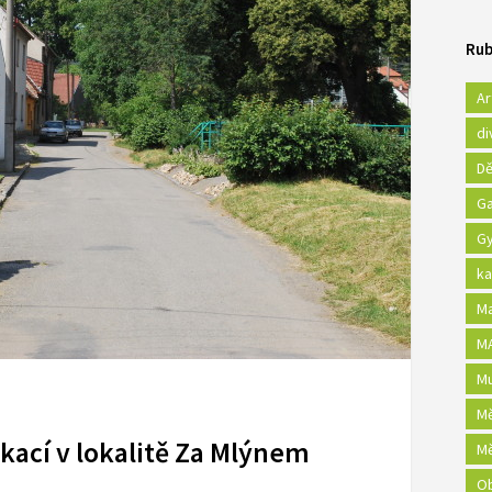
Rub
Ar
di
Dě
Ga
Gy
ka
Ma
MA
Mu
Mě
ací v lokalitě Za Mlýnem
Mě
Ob