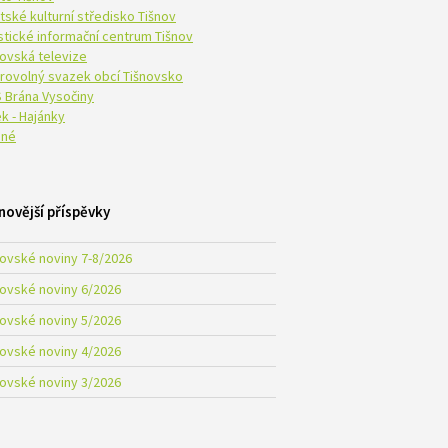
tské kulturní středisko Tišnov
istické informační centrum Tišnov
novská televize
rovolný svazek obcí Tišnovsko
 Brána Vysočiny
k - Hajánky
né
novější příspěvky
novské noviny 7-8/2026
novské noviny 6/2026
novské noviny 5/2026
novské noviny 4/2026
novské noviny 3/2026