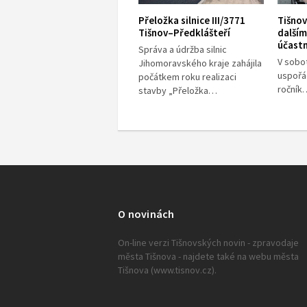
Přeložka silnice III/3771
Tišno
Tišnov–Předklášteří
další
účast
Správa a údržba silnic
V sobot
Jihomoravského kraje zahájila
uspořád
počátkem roku realizaci
ročník
stavby „Přeložka…
O novinách
On-line verzi Tišnovských novin - zpravodaje
města Tišnova - najdete také na webu města
Tišnova (www.tisnov.cz).