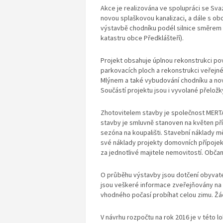
Akce je realizována ve spolupráci se Sv
novou splaškovou kanalizaci, a dále s obc
výstavbě chodníku podél silnice směrem n
katastru obce Předklášteří).
Projekt obsahuje úplnou rekonstrukci po
parkovacích ploch a rekonstrukci veřejnéh
Mlýnem a také vybudování chodníku a nov
Součástí projektu jsou i vyvolané přeložky
Zhotovitelem stavby je společnost MERTAS
stavby je smluvně stanoven na květen pří
sezóna na koupališti. Stavební náklady měs
své náklady projekty domovních přípojek
za jednotlivé majitele nemovitostí. Obča
O průběhu výstavby jsou dotčení obyvate
jsou veškeré informace zveřejňovány na
vhodného počasí probíhat celou zimu. Žá
V návrhu rozpočtu na rok 2016 je v této 