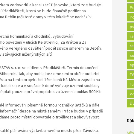
azkem vodovodů a kanalizací Tišnovsko, který zde buduje
Po
í Předklášteří, která se bude finančně podílet na
a Deblín (některé domy v této lokalitě se nachází v
Po
ps
vrchů komunikací a chodníků, vybudování
ra
o osvětlení v ulicích Ke Střelnici, Za Krétou a Za
re
ého veřejného osvětlení podél silnice směrem na Deblín.
 stávajících inženýrských sítí.
so
sp
TAV s. r. o. se sídlem v Předklášteří. Termín dokončení
štího roku tak, aby mohla bez omezení proběhnout letní
Ti
ta na tento projekt činí 19 milionů Kč. Město zajistilo na
Tu
 kanalizace a v současné době vyřizuje územní souhlasy
né platí pouze správní poplatek za územní souhlas 500 Kč.
vz
ži
lé informováni písemně formou roznášky letáčků a dále
 informační desce na místě samém. Práce budou v případě
dáme proto místní obyvatele o trpělivost a shovívavost.
Důl
lokalitě plánována výstavba nového mostu přes Závistku.
Měs