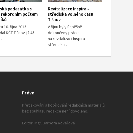
vská padesátka s
Revitalizace Inspira –
m rekordním počtem
střediska volného času
níků
Tišnov
u 10. října 2015
V říjnu byly úspěšně
al KČT Tišnov již 45.
dokončeny práce
…
na revitalizaci Inspira –
střediska…
Práva
Přetiskování a kopírování redakčních materiálů
bez souhlasu redakce není dovoleno.
Editor: Mgr. Barbora Kovářová