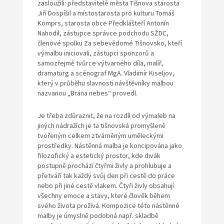
zasloužili: představitelé města Tišnova starosta
Jiří Dospíšil a místostarosta pro kulturu Tomáš
Komprs, starosta obce Předklášteří Antonín
Nahodil, zástupce správce podchodu SŽDC,
členové spolku Za sebevědomé Tišnovsko, kteří
výmalbu iniciovali, zástupci sponzorů a
samozřejmě tvůrce výtvarného díla, malíř,
dramaturg a scénograf MgA. Vladimír Kiseljov,
který v průběhu slavnosti návštěvníky malbou
nazvanou „Brána nebes“ provedl.
Je třeba zdůraznit, že na rozdíl od výmaleb na
jiných nádražích je ta tišnovská promyšleně
tvořeným celkem ztvárněným uměleckými
prostředky. Nástěnná malba je koncipována jako
filozofický a estetický prostor, kde divák
postupně prochází čtyřmi živly a prohlubuje a
přetváří tak každý svůj den při cestě do práce
nebo při jiné cestě vlakem. Čtyři živly obsahují
všechny emoce a stavy, které člověk během
svého života prožívá. Kompozice této nástěnné
malby je úmyslně podobná např. skladbě