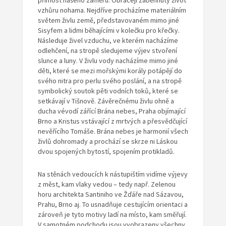
přímost našeho záměru. Obracejí zaběhnutý život
vzhůru nohama. Nejdříve procházíme materiálním
světem živlu země, představovaném mimo jiné
Sisyfem a lidmi běhajícími v kolečku pro křečky.
Následuje živel vzduchu, ve kterém nacházíme
odlehčení, na stropě sledujeme výjev stvoření
slunce a luny. V živlu vody nacházíme mimo jiné
děti, které se mezi mořskými korály potápějí do
svého nitra pro perlu svého poslání, a na stropě
symbolický soutok pěti vodních toků, které se
setkávají v Tišnově. Závěrečnému živlu ohně a
ducha vévodí zářící Brána nebes, Praha objímající
Brno a Kristus vstávající z mrtvých a přesvědčující
nevěřícího Tomáše. Brána nebes je harmonií všech
živlů dohromady a prochází se skrze ni Láskou
dvou spojených bytostí, spojením protikladů.
Na stěnách vedoucích k nástupištím vidíme výjevy
z měst, kam vlaky vedou – tedy např. Zelenou
horu architekta Santiniho ve Žďáře nad Sázavou,
Prahu, Brno aj. To usnadňuje cestujícím orientaci a
zároveň je tyto motivy ladí na místo, kam směřují.
V samotném podchodu jsou vyobrazeny všechny