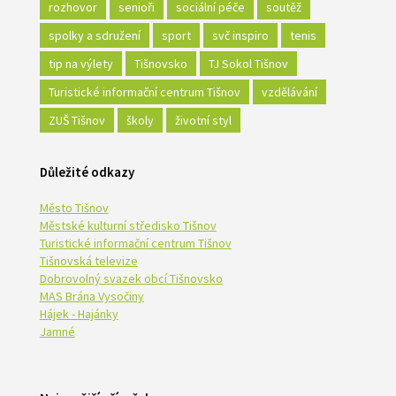
rozhovor
senioři
sociální péče
soutěž
spolky a sdružení
sport
svč inspiro
tenis
tip na výlety
Tišnovsko
TJ Sokol Tišnov
Turistické informační centrum Tišnov
vzdělávání
ZUŠ Tišnov
školy
životní styl
Důležité odkazy
Město Tišnov
Městské kulturní středisko Tišnov
Turistické informační centrum Tišnov
Tišnovská televize
Dobrovolný svazek obcí Tišnovsko
MAS Brána Vysočiny
Hájek - Hajánky
Jamné