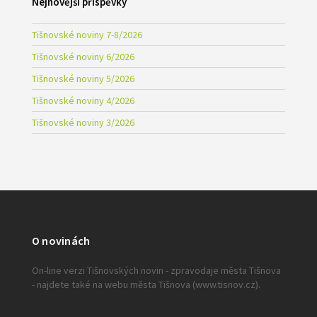
Nejnovější příspěvky
Tišnovské noviny 7-8/2026
Tišnovské noviny 6/2026
Tišnovské noviny 5/2026
Tišnovské noviny 4/2026
Tišnovské noviny 3/2026
O novinách
On-line verzi Tišnovských novin - zpravodaje města Tišnova
- najdete také na webu města Tišnova (www.tisnov.cz).