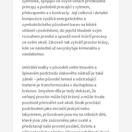
symfonie, spojující ve svých větách protikladné
principy a podobně pracující s rytmem,
překvapením a s kontrasty. Její celková i detailní
kompozice využívá energetického a
symbolistického působení barev na lidské
vědomí i podvědomí, do jejichž hloubek svým
rozsahem proniká a spouští nové tvůrčí procesy
ve svém okolí. Zároveň tak vytváří prostor krásy,
kde se následně už nevyskytuje kriminalita a
vandalismus.
Umístění malby v původně velmi tmavém a
špinavém podchodu vlakového nádraží je také
záměr – jeho původní temná a odstrašující
materie je transformována v duchaplnou a
krásnou. Smyslem díla je tedy dokázat, že
veřejný prostor může být krásný a může trvale
pozitivně přetvářet své okolí. Divák prochází
podchodem jako iniciační jeskyní nebo
labyrintem, průvodcem jsou mu na stěnách děti,
které jsou zde znázorněny jako svaté a
představují naše prvotní poslání, čistotu a