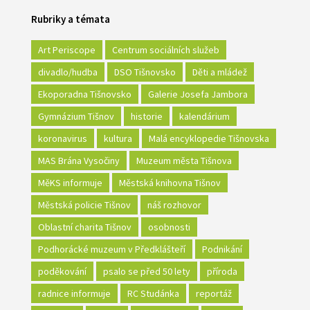
Rubriky a témata
Art Periscope
Centrum sociálních služeb
divadlo/hudba
DSO Tišnovsko
Děti a mládež
Ekoporadna Tišnovsko
Galerie Josefa Jambora
Gymnázium Tišnov
historie
kalendárium
koronavirus
kultura
Malá encyklopedie Tišnovska
MAS Brána Vysočiny
Muzeum města Tišnova
MěKS informuje
Městská knihovna Tišnov
Městská policie Tišnov
náš rozhovor
Oblastní charita Tišnov
osobnosti
Podhorácké muzeum v Předklášteří
Podnikání
poděkování
psalo se před 50 lety
příroda
radnice informuje
RC Studánka
reportáž