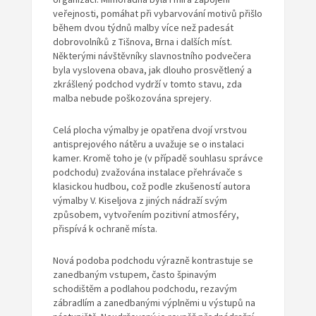
veřejnosti, pomáhat při vybarvování motivů přišlo
během dvou týdnů malby více než padesát
dobrovolníků z Tišnova, Brna i dalších míst.
Některými návštěvníky slavnostního podvečera
byla vyslovena obava, jak dlouho prosvětlený a
zkrášlený podchod vydrží v tomto stavu, zda
malba nebude poškozována sprejery.
Celá plocha výmalby je opatřena dvojí vrstvou
antisprejového nátěru a uvažuje se o instalaci
kamer. Kromě toho je (v případě souhlasu správce
podchodu) zvažována instalace přehrávače s
klasickou hudbou, což podle zkušeností autora
výmalby V. Kiseljova z jiných nádraží svým
způsobem, vytvořením pozitivní atmosféry,
přispívá k ochraně místa.
Nová podoba podchodu výrazně kontrastuje se
zanedbaným vstupem, často špinavým
schodištěm a podlahou podchodu, rezavým
zábradlím a zanedbanými výplněmi u výstupů na