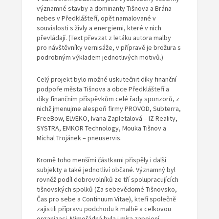
významné stavby a dominanty Tišnova a Brána
nebes v Předklášteří, opět namalované v
souvislosti s živly a energiemi, které v nich
převládají. (Text převzat z letáku autora malby
pro návštěvníky vernisáže, v přípravě je brožura s
podrobným výkladem jednotlivých motivů.)
Celý projekt bylo možné uskutečnit díky finanční
podpoře města Tišnova a obce Předklášteří a
díky finančním příspěvkům celé řady sponzorů, z
nichž jmenujme alespoň firmy PROVOD, Subterra,
FreeBow, ELVEKO, Ivana Zapletalová – IZ Reality,
SYSTRA, EMKOR Technology, Mouka Tišnov a
Michal Trojánek – pneuservis.
Kromě toho menšími částkami přispěly i další
subjekty a také jednotliví občané. Významný byl
rovněž podíl dobrovolníků ze tří spolupracujících
tišnovských spolků (Za sebevědomé Tišnovsko,
Čas pro sebe a Continuum Vitae), kteří společně
zajistili přípravu podchodu k malbě a celkovou
organizaci. Mimořádná byla i míra zapojení