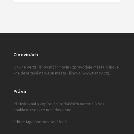
O novinách
On-line verzi Tišnovských novin - zpravodaje města Tišnova
- najdete také na webu města Tišnova (www.tisnov.cz).
Práva
Přetiskování a kopírování redakčních materiálů bez
souhlasu redakce není dovoleno.
Editor: Mgr. Barbora Kovářová