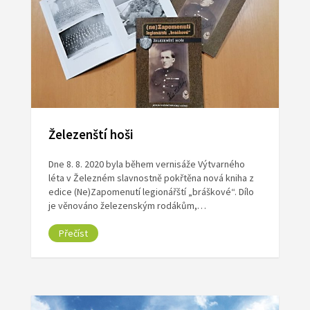
Železenští hoši
Dne 8. 8. 2020 byla během vernisáže Výtvarného
léta v Železném slavnostně pokřtěna nová kniha z
edice (Ne)Zapomenutí legionářští „bráškové“. Dílo
je věnováno železenským rodákům,…
Přečíst