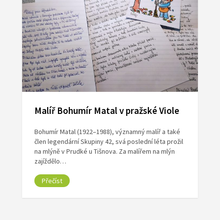
Malíř Bohumír Matal v pražské Viole
Bohumír Matal (1922–1988), významný malíř a také
člen legendární Skupiny 42, svá poslední léta prožil
na mlýně v Prudké u Tišnova. Za malířem na mlýn
zajíždělo…
Přečíst