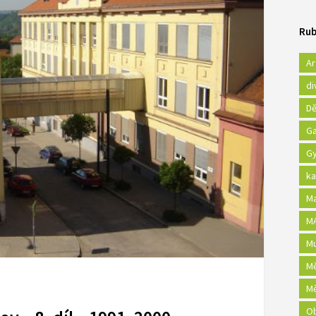
Rub
Ar
di
Dě
Ga
Gy
ka
Ma
MA
Mu
Mě
Mě
Ob