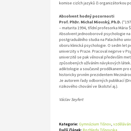
komise cizích jazyků či organizátorkou p
Absolvent hodný pozornosti
Prof. PhDr. Michal Miovský, Ph.D.
(*197
– maturita 1994, třídní profesorka Mária
Absolvent jednooborové psychologie na F
postgraduálního studia na Palackého unive
oboru klinická psychologie. O sedm let 
univerzity v Praze. Pracoval nejprve v 
univerzitě se pak věnoval především met
způsobených užíváním návykových látek. N
adiktologie a současně proděkanem pro n
historicky prvním prezidentem Mezinárodn
Je autorem řady odborných publikací (Dro
rizikového chování ve školství aj.).
Václav Seyfert
Kategorie:
Gymnázium Tišnov
,
vzděláván
Další článek:
Rozhledy Tišnovska