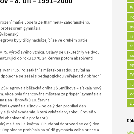
v – 8. díl – 1991–2000
Po
Po
narození malíře Josefa Zeithammela–Zahořanského,
ps
, profesorem gymnázia.
 Švábenský.
ra
iegrova byly třídy nacházející se ve druhém patře
re
 75. výročí svého vzniku. Oslavy se uskutečnily ve dvou
so
 maturující do roku 1970, 24. června potom absolventi
sp
Ing. Ivan Pilip. Po setkání s městskou radou zavítal na
Ti
Odpoledne se sešel s pedagogickou veřejností v obřadní
Tu
 u ZŠ Riegrova a běžecká dráha ZŠ Smíškova – získala nový
vz
m. Akce byla financována městem za přispění gymnázia a
na Den Tišnováků 10. června.
ži
ožení Gymnázia Tišnov – po celý den probíhal den
byla školní akademie, která vykázala vysokou úroveň v
ní absolventů a profesorů.
Důl
tský majáles 12. května. O hudební doprovod se celý den
. Dopoledne probíhala na půdě gymnázia volba prince a
Měs