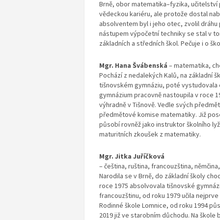
Brně, obor matematika–fyzika, učitelství 
vědeckou kariéru, ale protože dostal na
absolventem byl i jeho otec, zvolil dráhu
nástupem výpočetní techniky se stal v t
základních a středních škol. Pečuje i o šk
Mgr. Hana Švábenská
– matematika, c
Pochází z nedalekých Kalů, na základní šk
tišnovském gymnáziu, poté vystudovala 
gymnázium pracovně nastoupila v roce 1
výhradně v Tišnově. Vedle svých předmětů
předmětové komise matematiky. Již posed
působí rovněž jako instruktor školního lyžo
maturitních zkoušek z matematiky.
Mgr. Jitka Juříčková
– čeština, ruština, francouzština, němčin
Narodila se v Brně, do základní školy cho
roce 1975 absolvovala tišnovské gymnázi
francouzštinu, od roku 1979 učila nejprve
Rodinné škole Lomnice, od roku 1994 půso
2019 již ve starobním důchodu. Na škole 