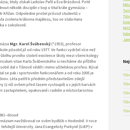
ia, tituly získali Ladislav Pařil a Eva Brázdová. Poté
Měs
out několik disciplín v boji o titul krále gymnázia –
Tur
Petr Křižan. Odpoledne prošel průvod studentů v
Tiš
a zvolena královna majálesu, tou se stala Hana
Dob
ka v sokolovně.
MAS
Háje
Jam
mnázia
Mgr. Karel Švábenský
(*1953), profesor
ole působil již od roku 1977. Ve funkci vydržel více než
 průběhu prvního století existence školy mezi všemi kolegy
iculum vitae Karla Švábenského si necháme do příštího
Nej
obě dal v Tišnově vědět i mimo učitelskou profesi. Býval
tal se pak i sportovním funkcionářem a od roku 2005 je
Tiš
nov. Léta patřil k předním představitelům zdejší
Tiš
 (z níž ovšem před časem vystoupil) a v jejích barvách
m zastupitelem, opakovaně i radním a místostarostou
Tiš
Tiš
Tiš
1981–dosud
mnázium navštěvoval ve svém bydlišti v Hodoníně. V roce
tehdejší Univerzity Jana Evangelisty Purkyně (UJEP) v