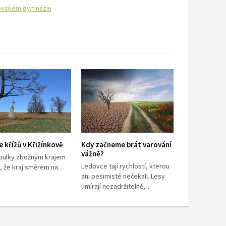
novském gymnáziu
je křížů v Křižínkově
Kdy začneme brát varování
vážně?
toulky zbožným krajem
Ledovce tají rychlostí, kterou
e, že kraj směrem na…
ani pesimisté nečekali. Lesy
umírají nezadržitelně,…