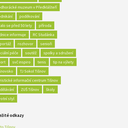
dhorácké muzeum v Předklášteří
dnikání
poděkování
alo se před 50 lety
příroda
dnice informuje
RC Studánka
portáž
rozhovor
senioři
ciální péče
soutěž
spolky a sdružení
ort
svč inspiro
tenis
tip na výlety
šnovsko
TJ Sokol Tišnov
ristické informační centrum Tišnov
dělávání
ZUŠ Tišnov
školy
votní styl
ežité odkazy
to Tišnov