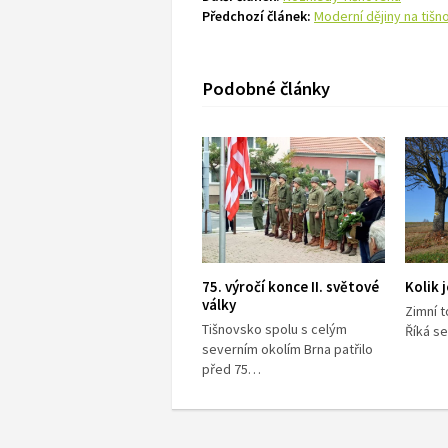
Předchozí článek:
Moderní dějiny na tiš
Podobné články
75. výročí konce II. světové
Kolik 
války
Zimní 
Tišnovsko spolu s celým
Říká s
severním okolím Brna patřilo
před 75…