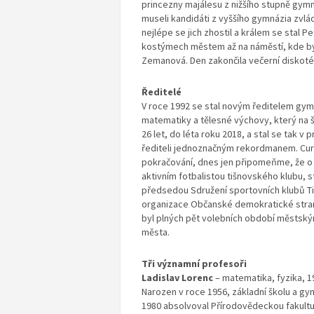
princezny majálesu z nižšího stupně gymnáz
museli kandidáti z vyššího gymnázia zvládn
nejlépe se jich zhostil a králem se stal 
kostýmech městem až na náměstí, kde byl
Zemanová. Den zakončila večerní diskoté
Ředitelé
V roce 1992 se stal novým ředitelem gy
matematiky a tělesné výchovy, který na šk
26 let, do léta roku 2018, a stal se tak v
řediteli jednoznačným rekordmanem. Curr
pokračování, dnes jen připomeňme, že o s
aktivním fotbalistou tišnovského klubu, s
předsedou Sdružení sportovních klubů Tiš
organizace Občanské demokratické strany
byl plných pět volebních období městský
města.
Tři významní profesoři
Ladislav Lorenc
– matematika, fyzika, 
Narozen v roce 1956, základní školu a gy
1980 absolvoval Přírodovědeckou fakultu 