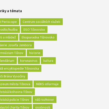
riky a témata
t Periscope
Centrum sociálních služeb
vadlo/hudba
DSO Tišnovsko
ti a mládež
Ekoporadna Tišnovsko
lerie Josefa Jambora
mnázium Tišnov
historie
lendárium
koronavirus
kultura
lá encyklopedie Tišnovska
S Brána Vysočiny
zeum města Tišnova
MěKS informuje
stská knihovna Tišnov
stská policie Tišnov
náš rozhovor
lastní charita Tišnov
osobnosti