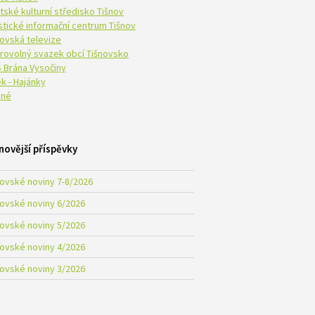
tské kulturní středisko Tišnov
istické informační centrum Tišnov
novská televize
rovolný svazek obcí Tišnovsko
 Brána Vysočiny
k - Hajánky
né
novější příspěvky
novské noviny 7-8/2026
novské noviny 6/2026
novské noviny 5/2026
novské noviny 4/2026
novské noviny 3/2026