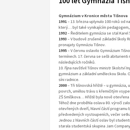
100 let Gymnázia Tišno
Gymnázium v Kronice města Tišnova
1991
– 13. března uplynulo 100 roků od 
který… byl také vynikajícím pedagogem
1992
– Ředitelem gymnázia se stal Karel
1993
– V budově zrušené základní školy R
pronajaty Gymnáziu Tišnov.
1995
– V červnu oslavilo Gymnázium Tišnov
termínech. 17. června se sešli abiturienti
následujících ročníků.
10. října navštívil Tišnov ministr školství 
gymnázium a základní uměleckou školu. 
síni radnice.
2000
– Tři tišnovská hřiště – u gymnázia,
povrch, umělou trávu s křemičitým vsype
ZŠ Smíškova… Hřiště byla nově otevřena 
Téhož dne proběhla oslava 80. výročí zal
otevřených dveří, hlavní částí programu 
předvedených vystoupeních, večer setká
Jednou z hlavních částí oslav byl studen
starala studentská skupina Jam Company