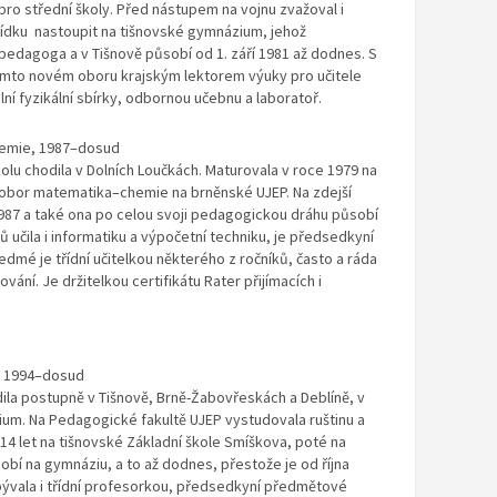
pro střední školy. Před nástupem na vojnu zvažoval i
bídku nastoupit na tišnovské gymnázium, jehož
 pedagoga a v Tišnově působí od 1. září 1981 až dodnes. S
omto novém oboru krajským lektorem výuky pro učitele
olní fyzikální sbírky, odbornou učebnu a laboratoř.
hemie, 1987–dosud
olu chodila v Dolních Loučkách. Maturovala v roce 1979 na
obor matematika–chemie na brněnské UJEP. Na zdejší
987 a také ona po celou svoji pedagogickou dráhu působí
 učila i informatiku a výpočetní techniku, je předsedkyní
mé je třídní učitelkou některého z ročníků, často a ráda
vání. Je držitelkou certifikátu Rater přijímacích i
a, 1994–dosud
dila postupně v Tišnově, Brně-Žabovřeskách a Deblíně, v
um. Na Pedagogické fakultě UJEP vystudovala ruštinu a
 14 let na tišnovské Základní škole Smíškova, poté na
bí na gymnáziu, a to až dodnes, přestože je od října
bývala i třídní profesorkou, předsedkyní předmětové