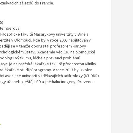
oznávacích zájezdů do Francie.
5)
 Štemberová
ilozofické fakultě Masarykovy univerzity v Brně a
rzitě v Olomouci, kde byl v roce 2005 habilitován v
později se v témže oboru stal profesorem Karlovy
Psychologickém ústavu Akademie věd ČR, na olomoucké
odologii výzkumu, léčbě a prevenci problémů
yní je na pražské lékařské fakultě přednostou Kliniky
elékařské studijní programy. V roce 2017 byl zvolen
í asociace univerzit vzdělávajících adiktology (ICUDDR).
gy už anebo ještě, LSD a jiné halucinogeny, Prevence
í