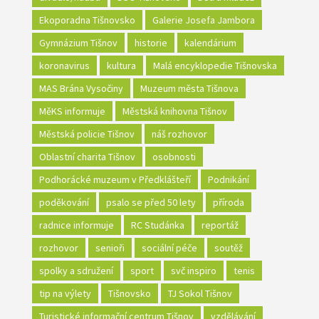
Ekoporadna Tišnovsko
Galerie Josefa Jambora
Gymnázium Tišnov
historie
kalendárium
koronavirus
kultura
Malá encyklopedie Tišnovska
MAS Brána Vysočiny
Muzeum města Tišnova
MěKS informuje
Městská knihovna Tišnov
Městská policie Tišnov
náš rozhovor
Oblastní charita Tišnov
osobnosti
Podhorácké muzeum v Předklášteří
Podnikání
poděkování
psalo se před 50 lety
příroda
radnice informuje
RC Studánka
reportáž
rozhovor
senioři
sociální péče
soutěž
spolky a sdružení
sport
svč inspiro
tenis
tip na výlety
Tišnovsko
TJ Sokol Tišnov
Turistické informační centrum Tišnov
vzdělávání