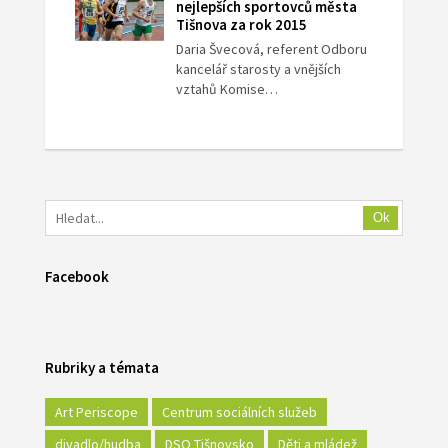
nejlepších sportovců města
Tišnova za rok 2015
Daria Švecová, referent Odboru
kancelář starosty a vnějších
vztahů Komise…
Ok
Facebook
Rubriky a témata
Art Periscope
Centrum sociálních služeb
divadlo/hudba
DSO Tišnovsko
Děti a mládež