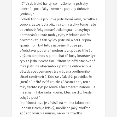
ně? V rybářské hantýrce myšleno na pstruhy
obecné „potočáky“ nebo na pstruhy duhové
„duháky“.
V okolí Tišnova jsou dvě pstruhové řeky, Svratka a
Loučka. Letos byla příznivá zima a díky tomu naše
pstruhové řeky nenavštívila hejna nenasytných
kormoránů. Proto mohly ryby v řekách dobře
přezimovat, a tak by lov pstruhů a od 1. srpna i
lipanů mohl být letos úspěšný. Pouze pro
představu: pstruhaři mohou lovit pouze třikrát
v týdnu a mohou si ponechat tři kusy lososovitých
ryb za jednu vycházku. Přitom nejnižší stanovená
míra pstruha obecného a pstruha duhového je
pětadvacet centimetrů a u lipana podhorního
třicet centimetrů. Kdo se však drží pravidla, že
„není důležité zvítězit, ale zúčastnit se“, ten si
míry těchto ryb posouvá sám směrem nahoru. Je
mezi námi také řada rybářů, kteří se drží hesla
„chyť a pusť“.
Úspěšnost lovu je závislá na mnoha faktorech.
Jedním z nich je lidský, například jaký zvolíme
způsob lovu. Na mušku, nebo na třpytku