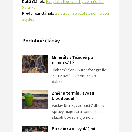
Další článek:
Husy labutí se usadily ve městě u
Svratky
Předchozí článek:
Za strach ze včel se není třeba
stydět
Podobné články
Minerály v Tišnově po
osmdesáté
Blahomír Šenk Autor fotografie:
Petr Navrátil Ve dnech 29.
dubna…
Změna termínu svozu
bioodpadu!
Václav Drhlík, vedoucí Odboru
správy majetku a komunálních
služeb Upozorňujeme…
Pozvánka na vyhlášení