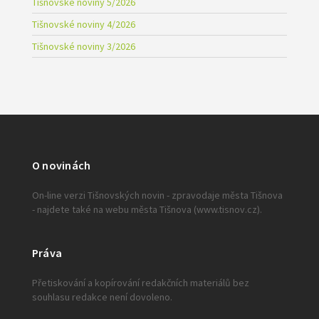
Tišnovské noviny 5/2026
Tišnovské noviny 4/2026
Tišnovské noviny 3/2026
O novinách
On-line verzi Tišnovských novin - zpravodaje města Tišnova
- najdete také na webu města Tišnova (www.tisnov.cz).
Práva
Přetiskování a kopírování redakčních materiálů bez
souhlasu redakce není dovoleno.