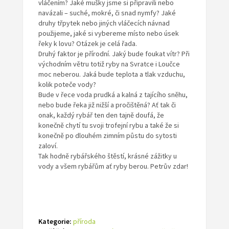
vláčením? Jaké mušky jsme si připravili nebo
navázali – suché, mokré, či snad nymfy? Jaké
druhy třpytek nebo jiných vláčecích návnad
použijeme, jaké si vybereme místo nebo úsek
řeky k lovu? Otázek je celá řada.
Druhý faktor je přírodní. Jaký bude foukat vítr? Při
východním větru totiž ryby na Svratce i Loučce
moc neberou. Jaká bude teplota a tlak vzduchu,
kolik poteče vody?
Bude v řece voda prudká a kalná z tajícího sněhu,
nebo bude řeka již nižší a pročištěná? Ať tak či
onak, každý rybář ten den tajně doufá, že
konečně chytí tu svoji trofejní rybu a také že si
konečně po dlouhém zimním půstu do sytosti
zaloví.
Tak hodně rybářského štěstí, krásné zážitky u
vody a všem rybářům ať ryby berou. Petrův zdar!
Kategorie:
příroda