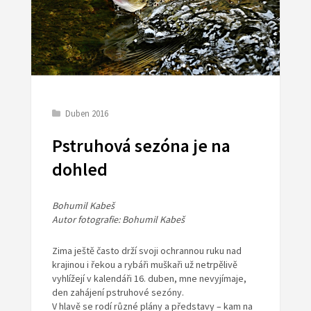
Duben 2016
Pstruhová sezóna je na
dohled
Bohumil Kabeš
Autor fotografie: Bohumil Kabeš
Zima ještě často drží svoji ochrannou ruku nad
krajinou i řekou a rybáři muškaři už netrpělivě
vyhlížejí v kalendáři 16. duben, mne nevyjímaje,
den zahájení pstruhové sezóny.
V hlavě se rodí různé plány a představy – kam na