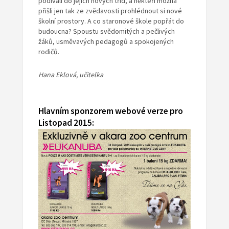
podívali do jejich nových tříd, a někteří možná
přišli jen tak ze zvědavosti prohlédnout si nové
školní prostory. A co staronové škole popřát do
budoucna? Spoustu svědomitých a pečlivých
žáků, usměvavých pedagogů a spokojených
rodičů.
Hana Eklová, učitelka
Hlavním sponzorem webové verze pro
Listopad 2015: