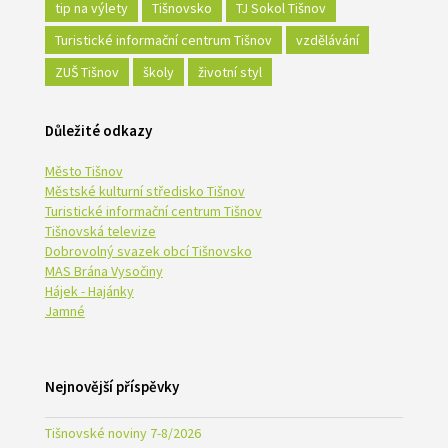
tip na výlety
Tišnovsko
TJ Sokol Tišnov
Turistické informační centrum Tišnov
vzdělávání
ZUŠ Tišnov
školy
životní styl
Důležité odkazy
Město Tišnov
Městské kulturní středisko Tišnov
Turistické informační centrum Tišnov
Tišnovská televize
Dobrovolný svazek obcí Tišnovsko
MAS Brána Vysočiny
Hájek - Hajánky
Jamné
Nejnovější příspěvky
Tišnovské noviny 7-8/2026