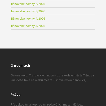
Tišnovské noviny 6/2026
Tišnovské noviny 5/2026
Tišnovské noviny 4/2026
Tišnovské noviny 3/2026
O novinách
On-line verzi Tišnovských novin - zpravodaje města Tišnova
- najdete také na webu města Tišnova (www.tisnov.cz).
Práva
Přetiskování a kopírování redakčních materiálů bez