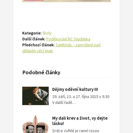
Kategorie:
školy
Další článek:
Poděkování RC Studánka
Předchozí článek:
ZaHRAda – zamyšlení nad
děláním věcí jinak
Podobné články
Dějiny oděvní kultury III
29. září, 13. a 27. října 2015 v 9.30
V další řadě…
My dali krev a život, vy dejte
lásku!
Srdce zvlhlé je ranní rosou