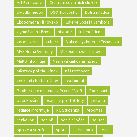
Art Periscope
Centrum sociálních služeb
divadlo/hudba
DSO Tišnovsko
Děti a mládež
Ekoporadna Tišnovsko
Galerie Josefa Jambora
Gymnázium Tišnov
historie
kalendárium
koronavirus
kultura
Malá encyklopedie Tišnovska
MAS Brána Vysočiny
Muzeum města Tišnova
MěKS informuje
Městská knihovna Tišnov
Městská policie Tišnov
náš rozhovor
Oblastní charita Tišnov
osobnosti
Podhorácké muzeum v Předklášteří
Podnikání
poděkování
psalo se před 50 lety
příroda
radnice informuje
RC Studánka
reportáž
rozhovor
senioři
sociální péče
soutěž
spolky a sdružení
sport
svč inspiro
tenis