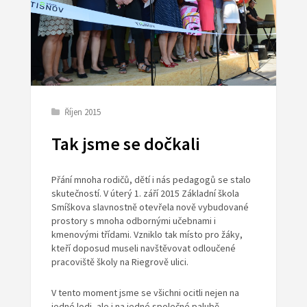
Říjen 2015
Tak jsme se dočkali
Přání mnoha rodičů, dětí i nás pedagogů se stalo
skutečností. V úterý 1. září 2015 Základní škola
Smíškova slavnostně otevřela nově vybudované
prostory s mnoha odbornými učebnami i
kmenovými třídami. Vzniklo tak místo pro žáky,
kteří doposud museli navštěvovat odloučené
pracoviště školy na Riegrově ulici.
V tento moment jsme se všichni ocitli nejen na
jedné lodi, ale i na jedné společné palubě.