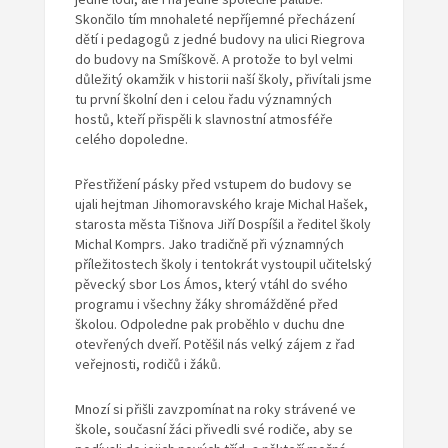
Skončilo tím mnohaleté nepříjemné přecházení
dětí i pedagogů z jedné budovy na ulici Riegrova
do budovy na Smíškově. A protože to byl velmi
důležitý okamžik v historii naší školy, přivítali jsme
tu první školní den i celou řadu významných
hostů, kteří přispěli k slavnostní atmosféře
celého dopoledne.
Přestřižení pásky před vstupem do budovy se
ujali hejtman Jihomoravského kraje Michal Hašek,
starosta města Tišnova Jiří Dospíšil a ředitel školy
Michal Komprs. Jako tradičně při významných
příležitostech školy i tentokrát vystoupil učitelský
pěvecký sbor Los Ámos, který vtáhl do svého
programu i všechny žáky shromážděné před
školou. Odpoledne pak proběhlo v duchu dne
otevřených dveří. Potěšil nás velký zájem z řad
veřejnosti, rodičů i žáků.
Mnozí si přišli zavzpomínat na roky strávené ve
škole, současní žáci přivedli své rodiče, aby se