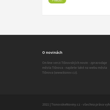
Přečíst
O novinách
On-line verzi Tišnovských novin - zpravodaje
města Tišnova - najdete také na webu města
Tišnova (www.tisnov.cz).
2021 | TisnovskeNoviny.cz - všechna práva vy