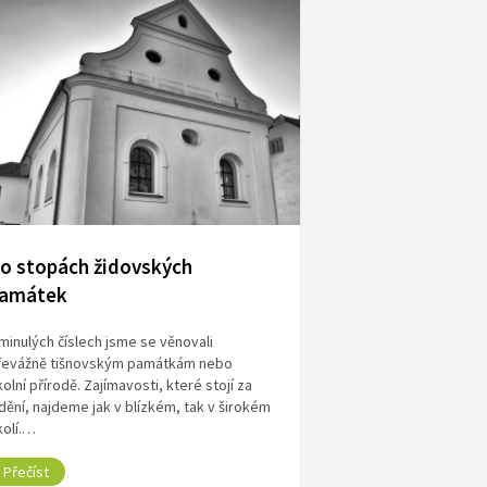
o stopách židovských
amátek
minulých číslech jsme se věnovali
řevážně tišnovským památkám nebo
olní přírodě. Zajímavosti, které stojí za
dění, najdeme jak v blízkém, tak v širokém
kolí.…
Přečíst