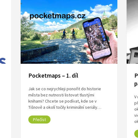
Pocketmaps – 1. díl
P
p
Jak se co nejrychleji ponořit do historie
města bez nutnosti listovat tlustými
V 
knihami? Chcete se podívat, kde se v
p
Tišnově a okolí točily kriminální seriály…
ok
vi
Přečíst
o