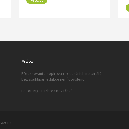
Přečíst
Práva
Přetiskování a kopírování redakčních materiálů
bez souhlasu redakce není dovoleno.
Editor: Mgr. Barbora Kovářová
hrazena.