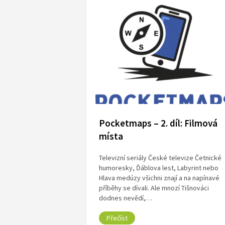
Pocketmaps – 2. díl: Filmová
místa
Televizní seriály České televize Četnické
humoresky, Ďáblova lest, Labyrint nebo
Hlava medúzy všichni znají a na napínavé
příběhy se dívali. Ale mnozí Tišnováci
dodnes nevědí,…
Přečíst