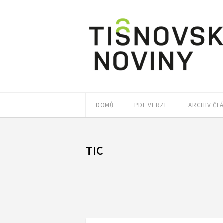
DOMŮ
PDF VERZE
ARCHIV ČL
TIC