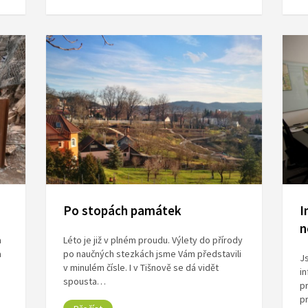
Po stopách památek
I
a
Léto je již v plném proudu. Výlety do přírody
a
po naučných stezkách jsme Vám představili
Js
v minulém čísle. I v Tišnově se dá vidět
i
spousta…
pr
pr