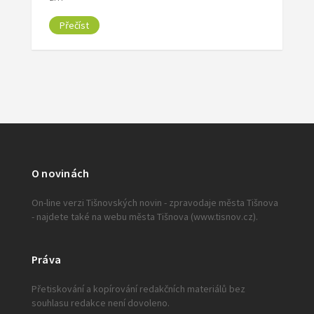
Přečíst
O novinách
On-line verzi Tišnovských novin - zpravodaje města Tišnova
- najdete také na webu města Tišnova (www.tisnov.cz).
Práva
Přetiskování a kopírování redakčních materiálů bez
souhlasu redakce není dovoleno.