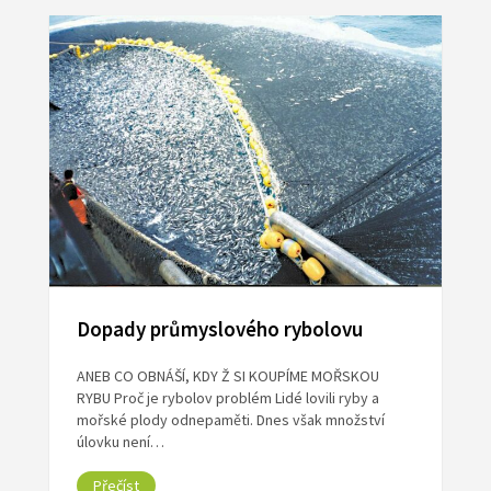
Dopady průmyslového rybolovu
ANEB CO OBNÁŠÍ, KDY Ž SI KOUPÍME MOŘSKOU
RYBU Proč je rybolov problém Lidé lovili ryby a
mořské plody odnepaměti. Dnes však množství
úlovku není…
Přečíst