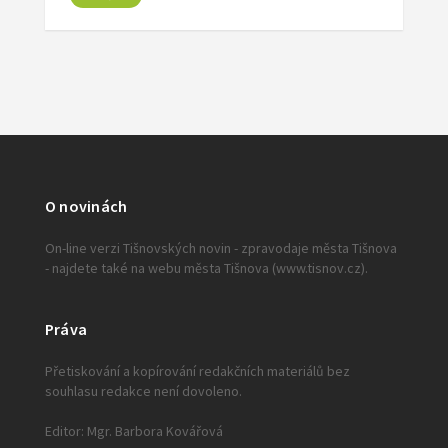
O novinách
On-line verzi Tišnovských novin - zpravodaje města Tišnova
- najdete také na webu města Tišnova (www.tisnov.cz).
Práva
Přetiskování a kopírování redakčních materiálů bez
souhlasu redakce není dovoleno.
Editor: Mgr. Barbora Kovářová