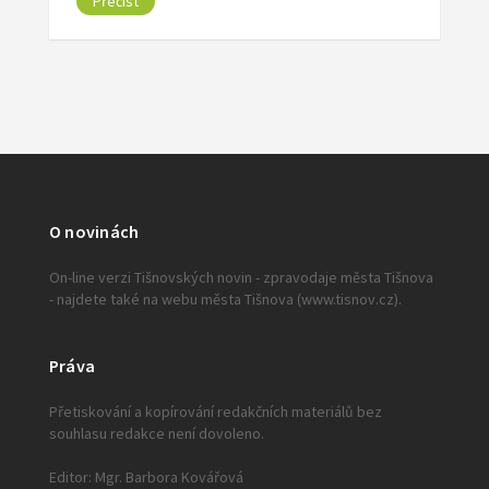
Přečíst
O novinách
On-line verzi Tišnovských novin - zpravodaje města Tišnova
- najdete také na webu města Tišnova (www.tisnov.cz).
Práva
Přetiskování a kopírování redakčních materiálů bez
souhlasu redakce není dovoleno.
Editor: Mgr. Barbora Kovářová