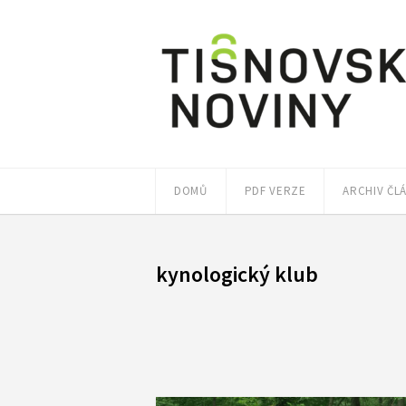
DOMŮ
PDF VERZE
ARCHIV ČL
kynologický klub